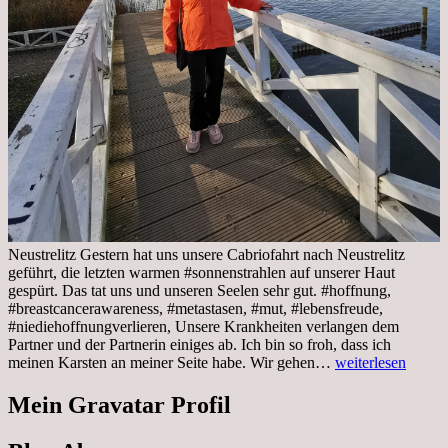
Neustrelitz Gestern hat uns unsere Cabriofahrt nach Neustrelitz
geführt, die letzten warmen #sonnenstrahlen auf unserer Haut
gespürt. Das tat uns und unseren Seelen sehr gut. #hoffnung,
#breastcancerawareness, #metastasen, #mut, #lebensfreude,
#niediehoffnungverlieren, Unsere Krankheiten verlangen dem
Partner und der Partnerin einiges ab. Ich bin so froh, dass ich
Sonnabend,
meinen Karsten an meiner Seite habe. Wir gehen…
weiterlesen
29.10.2022
Cabrio
Mein Gravatar Profil
Ausflug
nach