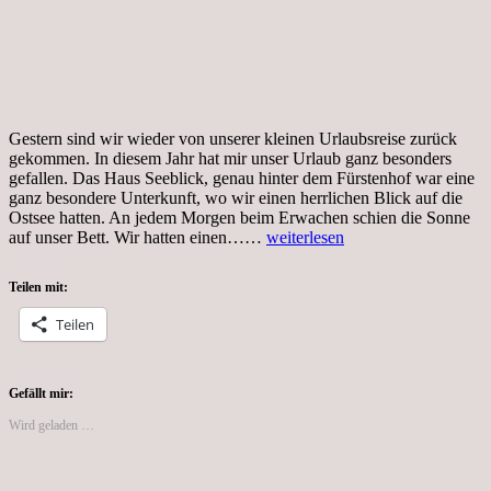
Gestern sind wir wieder von unserer kleinen Urlaubsreise zurück
gekommen. In diesem Jahr hat mir unser Urlaub ganz besonders
gefallen. Das Haus Seeblick, genau hinter dem Fürstenhof war eine
ganz besondere Unterkunft, wo wir einen herrlichen Blick auf die
Ostsee hatten. An jedem Morgen beim Erwachen schien die Sonne
Tag
auf unser Bett. Wir hatten einen……
weiterlesen
117,
118,
Teilen mit:
Coronakrise,
Heimfahrt
Teilen
mit
Besuch
von
unserer
Gefällt mir:
Tante
Wird geladen …
Renate
und
Onkel