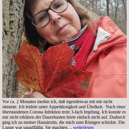
Vor ca. 2 Monaten merkte ich, daß irgendetwas mit mir nicht
stimmte. Ich leidete unter Appetitlosigkeit und Übelkeit. Nach einer
überstandenen Corona Infektion trotz 3-fach Impfung. Ich konnte es
mir nicht erklären der Dauerhusten hörte einfach nicht auf. Dadurch
ging ich zu meiner Hausärztin, die mich zum Röntgen schickte. Die
Mittwoch,
Lunge war unauffällig. Sie machten…
weiterlesen