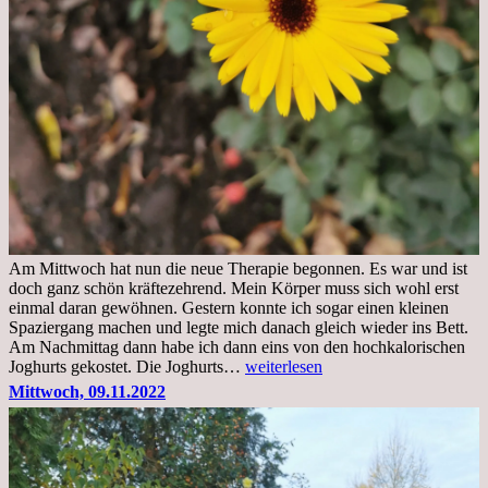
Am Mittwoch hat nun die neue Therapie begonnen. Es war und ist
doch ganz schön kräftezehrend. Mein Körper muss sich wohl erst
einmal daran gewöhnen. Gestern konnte ich sogar einen kleinen
Spaziergang machen und legte mich danach gleich wieder ins Bett.
Am Nachmittag dann habe ich dann eins von den hochkalorischen
Freitag,
Joghurts gekostet. Die Joghurts…
weiterlesen
11.11.2022,
Mittwoch, 09.11.2022
Therapie
Beginn
gut
überstanden