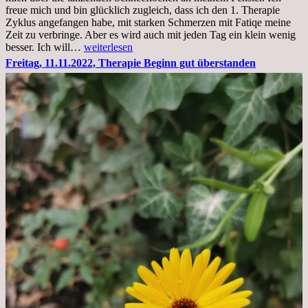
stationär
freue mich und bin glücklich zugleich, dass ich den 1. Therapie
Zyklus angefangen habe, mit starken Schmerzen mit Fatiqe meine
Zeit zu verbringe. Aber es wird auch mit jeden Tag ein klein wenig
Sonntag,
besser. Ich will…
weiterlesen
20.11.2022,
Freitag, 11.11.2022, Therapie Beginn gut überstanden
Todensonntag