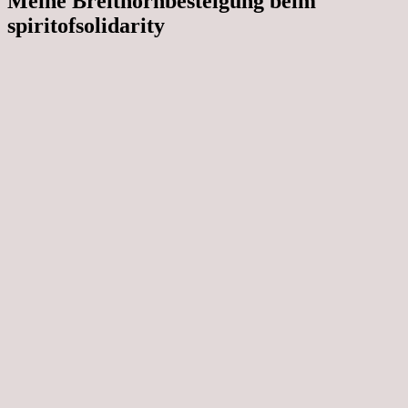
Meine Breithornbesteigung beim
spiritofsolidarity