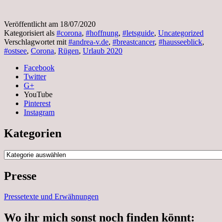
Theo
in
Zingst
Veröffentlicht am
18/07/2020
Kategorisiert als
#corona
,
#hoffnung
,
#letsguide
,
Uncategorized
Verschlagwortet mit
#andrea-v.de
,
#breastcancer
,
#hausseeblick
,
#ostsee
,
Corona
,
Rügen
,
Urlaub 2020
Facebook
Twitter
G+
YouTube
Pinterest
Instagram
Kategorien
Kategorien
Presse
Pressetexte und Erwähnungen
Wo ihr mich sonst noch finden könnt: