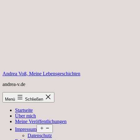
Zum
Inhalt
springen
Andrea Voß, Meine Lebensgeschichten
andrea-v.de
Menü
Schließen
Startseite
Über mich
Meine Veröffentlichungen
Menü
Impressum
öffnen
Datenschutz