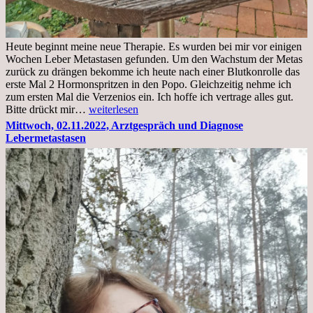
Heute beginnt meine neue Therapie. Es wurden bei mir vor einigen
Wochen Leber Metastasen gefunden. Um den Wachstum der Metas
zurück zu drängen bekomme ich heute nach einer Blutkonrolle das
erste Mal 2 Hormonspritzen in den Popo. Gleichzeitig nehme ich
zum ersten Mal die Verzenios ein. Ich hoffe ich vertrage alles gut.
Mittwoch,
Bitte drückt mir…
weiterlesen
09.11.2022
Mittwoch, 02.11.2022, Arztgespräch und Diagnose
Lebermetastasen