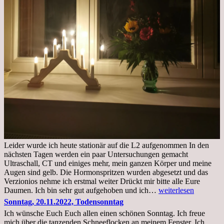
Leider wurde ich heute stationär auf die L2 aufgenommen In den
nächsten Tagen werden ein paar Untersuchungen gemacht
Ultraschall, CT und einiges mehr, mein ganzen Körper und meine
Augen sind gelb. Die Hormonspritzen wurden abgesetzt und das
Verzionios nehme ich erstmal weiter Drückt mir bitte alle Eure
Mittwoch.
Daumen. Ich bin sehr gut aufgehoben und ich…
weiterlesen
23.11.22,Liege
Sonntag, 20.11.2022, Todensonntag
im
Ich wünsche Euch Euch allen einen schönen Sonntag. Ich freue
Krankenhaus
mich über die tanzenden Schneeflocken an meinem Fenster. Ich