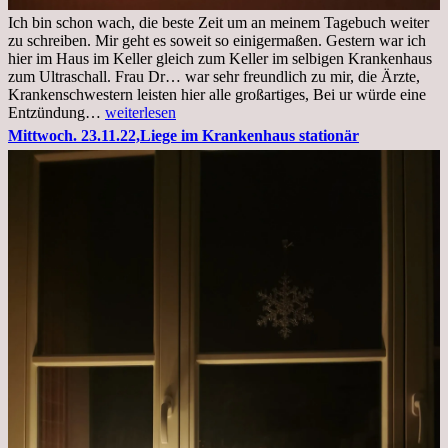
Ich bin schon wach, die beste Zeit um an meinem Tagebuch weiter
zu schreiben. Mir geht es soweit so einigermaßen. Gestern war ich
hier im Haus im Keller gleich zum Keller im selbigen Krankenhaus
zum Ultraschall. Frau Dr… war sehr freundlich zu mir, die Ärzte,
Krankenschwestern leisten hier alle großartiges, Bei ur würde eine
Freitag,
Entzündung…
weiterlesen
25.11.2022
Mittwoch. 23.11.22,Liege im Krankenhaus stationär
Kleines
Update
aus
dem
Krankenhaus