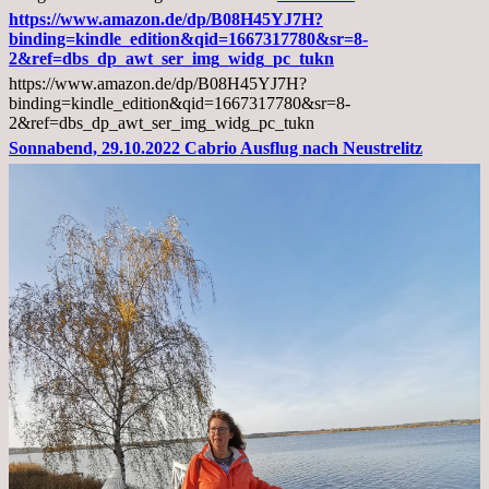
02.11.2022,
https://www.amazon.de/dp/B08H45YJ7H?
Arztgespräch
binding=kindle_edition&qid=1667317780&sr=8-
und
2&ref=dbs_dp_awt_ser_img_widg_pc_tukn
Diagnose
https://www.amazon.de/dp/B08H45YJ7H?
Lebermetastasen
binding=kindle_edition&qid=1667317780&sr=8-
2&ref=dbs_dp_awt_ser_img_widg_pc_tukn
Sonnabend, 29.10.2022 Cabrio Ausflug nach Neustrelitz