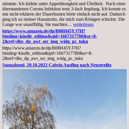
stimmte. Ich leidete unter Appetitlosigkeit und Übelkeit. Nach einer
überstandenen Corona Infektion trotz 3-fach Impfung. Ich konnte es
mir nicht erklären der Dauerhusten hörte einfach nicht auf. Dadurch
ging ich zu meiner Hausärztin, die mich zum Röntgen schickte. Die
Mittwoch,
Lunge war unauffällig. Sie machten…
weiterlesen
02.11.2022,
https://www.amazon.de/dp/B08H45YJ7H?
Arztgespräch
binding=kindle_edition&qid=1667317780&sr=8-
und
2&ref=dbs_dp_awt_ser_img_widg_pc_tukn
Diagnose
https://www.amazon.de/dp/B08H45YJ7H?
Lebermetastasen
binding=kindle_edition&qid=1667317780&sr=8-
2&ref=dbs_dp_awt_ser_img_widg_pc_tukn
Sonnabend, 29.10.2022 Cabrio Ausflug nach Neustrelitz