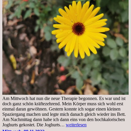
Am Mittwoch hat nun die neue Therapie begonnen. Es war und ist
doch ganz schön kräftezehrend. Mein Körper muss sich wohl erst
einmal daran gewöhnen. Gestern konnte ich sogar einen kleinen
Spaziergang machen und legte mich danach gleich wieder ins Bett.
Am Nachmittag dann habe ich dann eins von den hochkalorischen
Freitag,
Joghurts gekostet. Die Joghurts…
weiterlesen
11.11.2022,