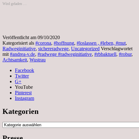
Altfriesack,
Wird geladen …
Wustrau,
Langen,
Damkrug,
Karwe,
heute
kommt
Veröffentlicht am
09/10/2020
der
Kategorisiert als
#corona
,
#hoffnung
,
#loslassen , #leben, #mut
,
Robur
Radweginitiative
,
sichereradwege
,
Uncategorized
Verschlagwortet
von
mit
#andrea-v.de
,
#radwege #radweginitiative
,
#rbbaktuell
,
#robur
,
RBB
Achtsamkeit
,
Wustrau
Aktuell
nach
Facebook
Albertinenhof
Twitter
G+
YouTube
Pinterest
Instagram
Kategorien
Kategorien
Presse