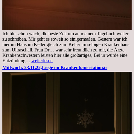
Ich bin schon wach, die beste Zeit um an meinem Tagebuch weiter
zu schreiben. Mir geht es soweit so einigermaßen. Gestern war ich
hier im Haus im Keller gleich zum Keller im selbigen Krankenhaus
zum Ultraschall. Frau Dr… war sehr freundlich zu mir, die Ärzte,
Krankenschwestern leisten hier alle großartiges, Bei ur würde eine
Freitag,
Entzündung…
weiterlesen
25.11.2022
Mittwoch. 23.11.22,Liege im Krankenhaus stationär
Kleines
Update
aus
dem
Krankenhaus