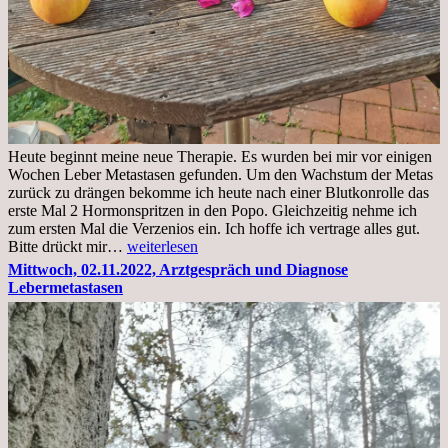
Heute beginnt meine neue Therapie. Es wurden bei mir vor einigen
Wochen Leber Metastasen gefunden. Um den Wachstum der Metas
zurück zu drängen bekomme ich heute nach einer Blutkonrolle das
erste Mal 2 Hormonspritzen in den Popo. Gleichzeitig nehme ich
zum ersten Mal die Verzenios ein. Ich hoffe ich vertrage alles gut.
Mittwoch,
Bitte drückt mir…
weiterlesen
09.11.2022
Mittwoch, 02.11.2022, Arztgespräch und Diagnose
Lebermetastasen