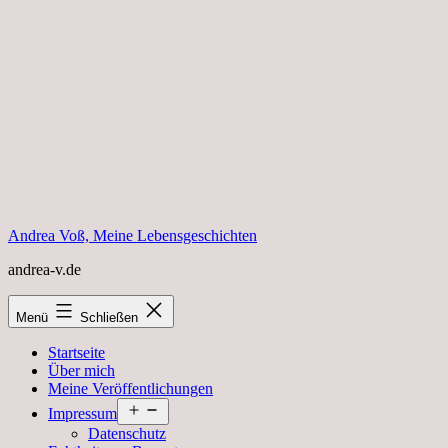
Zum
Inhalt
springen
Andrea Voß, Meine Lebensgeschichten
andrea-v.de
Menü
Schließen
Startseite
Über mich
Meine Veröffentlichungen
Menü
Impressum
öffnen
Datenschutz