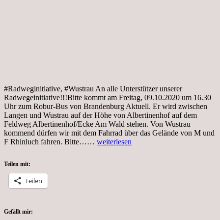
#Radweginitiative, #Wustrau An alle Unterstützer unserer
Radwegeinitiative!!!Bitte kommt am Freitag, 09.10.2020 um 16.30
Uhr zum Robur-Bus von Brandenburg Aktuell. Er wird zwischen
Langen und Wustrau auf der Höhe von Albertinenhof auf dem
Feldweg Albertinenhof/Ecke Am Wald stehen. Von Wustrau
kommend dürfen wir mit dem Fahrrad über das Gelände von M und
Tag…,
F Rhinluch fahren. Bitte……
weiterlesen
Coronakrise,
Radweginitiative
Teilen mit:
für
sichere
Teilen
Radwege
von
Radensleben
nach
Gefällt mir: