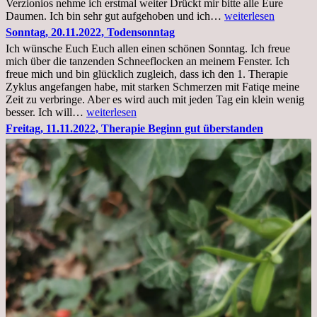
Verzionios nehme ich erstmal weiter Drückt mir bitte alle Eure
Mittwoch.
Daumen. Ich bin sehr gut aufgehoben und ich…
weiterlesen
23.11.22,Liege
Sonntag, 20.11.2022, Todensonntag
im
Ich wünsche Euch Euch allen einen schönen Sonntag. Ich freue
Krankenhaus
mich über die tanzenden Schneeflocken an meinem Fenster. Ich
stationär
freue mich und bin glücklich zugleich, dass ich den 1. Therapie
Zyklus angefangen habe, mit starken Schmerzen mit Fatiqe meine
Zeit zu verbringe. Aber es wird auch mit jeden Tag ein klein wenig
Sonntag,
besser. Ich will…
weiterlesen
20.11.2022,
Freitag, 11.11.2022, Therapie Beginn gut überstanden
Todensonntag