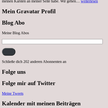
Sonnabend,
meinen Karsten an meiner Seite habe. Wir gehen…
weiterlesen
29.10.2022
Cabrio
Mein Gravatar Profil
Ausflug
nach
Blog Abo
Neustrelitz
Meine Blog Abos
E-
Mail-
Adresse:
Schließe dich 202 anderen Abonnenten an
Folge uns
Folge mir auf Twitter
Meine Tweets
Kalender mit meinen Beiträgen