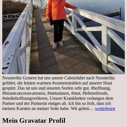
Neustrelitz Gestern hat uns unsere Cabriofahrt nach Neustrelitz
geführt, die letzten warmen #sonnenstrahlen auf unserer Haut
gespürt. Das tat uns und unseren Seelen sehr gut. #hoffnung,
#breastcancerawareness, #metastasen, #mut, #lebensfreude,
#niediehoffnungverlieren, Unsere Krankheiten verlangen dem
Partner und der Partnerin einiges ab. Ich bin so froh, dass ich
Sonnabend,
meinen Karsten an meiner Seite habe. Wir gehen…
weiterlesen
29.10.2022
Cabrio
Mein Gravatar Profil
Ausflug