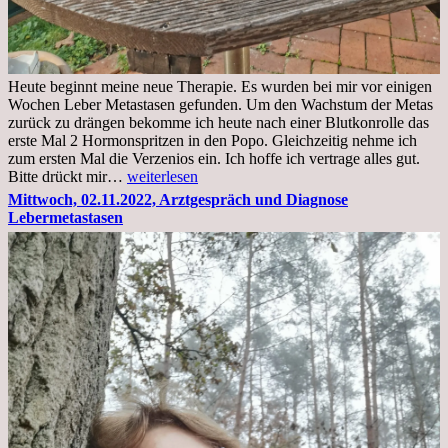
Heute beginnt meine neue Therapie. Es wurden bei mir vor einigen
Wochen Leber Metastasen gefunden. Um den Wachstum der Metas
zurück zu drängen bekomme ich heute nach einer Blutkonrolle das
erste Mal 2 Hormonspritzen in den Popo. Gleichzeitig nehme ich
zum ersten Mal die Verzenios ein. Ich hoffe ich vertrage alles gut.
Mittwoch,
Bitte drückt mir…
weiterlesen
09.11.2022
Mittwoch, 02.11.2022, Arztgespräch und Diagnose
Lebermetastasen