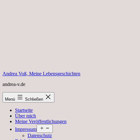
Zum
Inhalt
springen
Andrea Voß, Meine Lebensgeschichten
andrea-v.de
Menü
Schließen
Startseite
Über mich
Meine Veröffentlichungen
Menü
Impressum
öffnen
Datenschutz