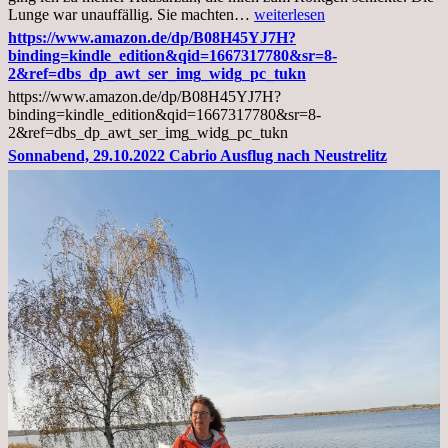
Mittwoch,
Lunge war unauffällig. Sie machten…
weiterlesen
02.11.2022,
https://www.amazon.de/dp/B08H45YJ7H?
Arztgespräch
binding=kindle_edition&qid=1667317780&sr=8-
und
2&ref=dbs_dp_awt_ser_img_widg_pc_tukn
Diagnose
https://www.amazon.de/dp/B08H45YJ7H?
Lebermetastasen
binding=kindle_edition&qid=1667317780&sr=8-
2&ref=dbs_dp_awt_ser_img_widg_pc_tukn
Sonnabend, 29.10.2022 Cabrio Ausflug nach Neustrelitz