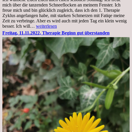
Krankenhaus
mich über die tanzenden Schneeflocken an meinem Fenster. Ich
stationär
freue mich und bin glücklich zugleich, dass ich den 1. Therapie
Zyklus angefangen habe, mit starken Schmerzen mit Fatiqe meine
Zeit zu verbringe. Aber es wird auch mit jeden Tag ein klein wenig
Sonntag,
besser. Ich will…
weiterlesen
20.11.2022,
Freitag, 11.11.2022, Therapie Beginn gut überstanden
Todensonntag