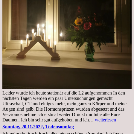
Leider wurde ich heute stationär auf die L2 aufgenommen In den
nächsten Tagen werden ein paar Untersuchungen gemacht
Ultraschall, CT und einiges mehr, mein ganzen Körper und meine
Augen sind gelb. Die Hormonspritzen wurden abgesetzt und das
Verzionios nehme ich erstmal weiter Drückt mir bitte alle Eure
Mittwoch.
Daumen. Ich bin sehr gut aufgehoben und ich…
weiterlesen
23.11.22,Liege
Sonntag, 20.11.2022, Todensonntag
im
Ich wünsche Euch Euch allen einen schönen Sonntag. Ich freue