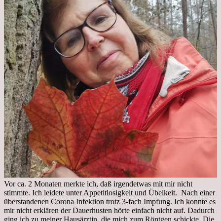
Vor ca. 2 Monaten merkte ich, daß irgendetwas mit mir nicht
stimmte. Ich leidete unter Appetitlosigkeit und Übelkeit. Nach einer
überstandenen Corona Infektion trotz 3-fach Impfung. Ich konnte es
mir nicht erklären der Dauerhusten hörte einfach nicht auf. Dadurch
ging ich zu meiner Hausärztin, die mich zum Röntgen schickte. Die