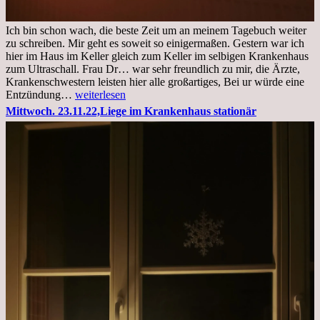
Ich bin schon wach, die beste Zeit um an meinem Tagebuch weiter
zu schreiben. Mir geht es soweit so einigermaßen. Gestern war ich
hier im Haus im Keller gleich zum Keller im selbigen Krankenhaus
zum Ultraschall. Frau Dr… war sehr freundlich zu mir, die Ärzte,
Krankenschwestern leisten hier alle großartiges, Bei ur würde eine
Freitag,
Entzündung…
weiterlesen
25.11.2022
Mittwoch. 23.11.22,Liege im Krankenhaus stationär
Kleines
Update
aus
dem
Krankenhaus