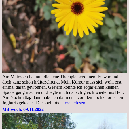
Am Mittwoch hat nun die neue Therapie begonnen. Es war und ist
doch ganz schön kräftezehrend. Mein Körper muss sich wohl erst
einmal daran gewöhnen. Gestern konnte ich sogar einen kleinen
Spaziergang machen und legte mich danach gleich wieder ins Bett.
Am Nachmittag dann habe ich dann eins von den hochkalorischen
Freitag,
Joghurts gekostet. Die Joghurts…
weiterlesen
11.11.2022,
Mittwoch, 09.11.2022
Therapie
Beginn
gut
überstanden