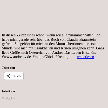
In diesen Zeiten ist es schön, wenn wir alle zusammenhalten. Ich
habe mich gerade sehr über das Buch von Claudia Braunstein
gefreut. Sie gehört für mich zu den Mutmacherrinnen der ersten
Stunde, wie man mit Krankheiten und Krisen umgehen kann. Ganz
liebe Grüße nach Österreich von Andrea Das Leben ist schön.
Tag
#www.andrea-v.de, #mut, #Glück, #freude,……
weiterlesen
7,
Corona,
Teilen mit:
Sonntag
Teilen
Gefällt mir:
Wird geladen …