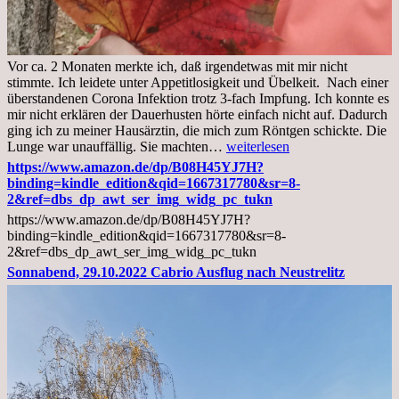
Vor ca. 2 Monaten merkte ich, daß irgendetwas mit mir nicht
stimmte. Ich leidete unter Appetitlosigkeit und Übelkeit. Nach einer
überstandenen Corona Infektion trotz 3-fach Impfung. Ich konnte es
mir nicht erklären der Dauerhusten hörte einfach nicht auf. Dadurch
ging ich zu meiner Hausärztin, die mich zum Röntgen schickte. Die
Mittwoch,
Lunge war unauffällig. Sie machten…
weiterlesen
02.11.2022,
https://www.amazon.de/dp/B08H45YJ7H?
Arztgespräch
binding=kindle_edition&qid=1667317780&sr=8-
und
2&ref=dbs_dp_awt_ser_img_widg_pc_tukn
Diagnose
https://www.amazon.de/dp/B08H45YJ7H?
Lebermetastasen
binding=kindle_edition&qid=1667317780&sr=8-
2&ref=dbs_dp_awt_ser_img_widg_pc_tukn
Sonnabend, 29.10.2022 Cabrio Ausflug nach Neustrelitz