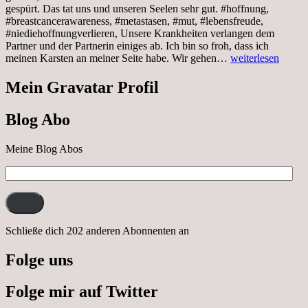
gespürt. Das tat uns und unseren Seelen sehr gut. #hoffnung,
#breastcancerawareness, #metastasen, #mut, #lebensfreude,
#niediehoffnungverlieren, Unsere Krankheiten verlangen dem
Partner und der Partnerin einiges ab. Ich bin so froh, dass ich
Sonnabend,
meinen Karsten an meiner Seite habe. Wir gehen…
weiterlesen
29.10.2022
Cabrio
Mein Gravatar Profil
Ausflug
nach
Blog Abo
Neustrelitz
Meine Blog Abos
E-
Mail-
Adresse:
Schließe dich 202 anderen Abonnenten an
Folge uns
Folge mir auf Twitter