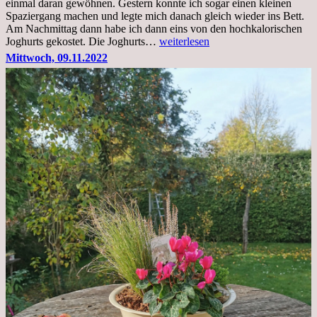
einmal daran gewöhnen. Gestern konnte ich sogar einen kleinen
Spaziergang machen und legte mich danach gleich wieder ins Bett.
Am Nachmittag dann habe ich dann eins von den hochkalorischen
Freitag,
Joghurts gekostet. Die Joghurts…
weiterlesen
11.11.2022,
Mittwoch, 09.11.2022
Therapie
Beginn
gut
überstanden