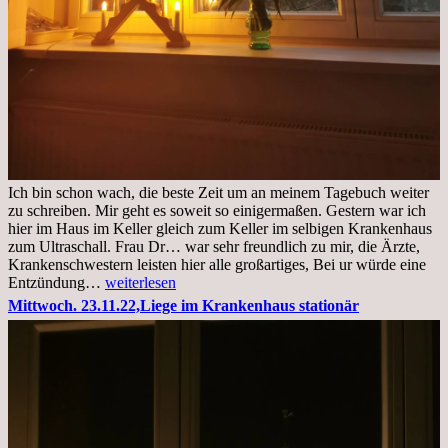
Ich bin schon wach, die beste Zeit um an meinem Tagebuch weiter
zu schreiben. Mir geht es soweit so einigermaßen. Gestern war ich
hier im Haus im Keller gleich zum Keller im selbigen Krankenhaus
zum Ultraschall. Frau Dr… war sehr freundlich zu mir, die Ärzte,
Krankenschwestern leisten hier alle großartiges, Bei ur würde eine
Freitag,
Entzündung…
weiterlesen
25.11.2022
Mittwoch. 23.11.22,Liege im Krankenhaus stationär
Kleines
Update
aus
dem
Krankenhaus