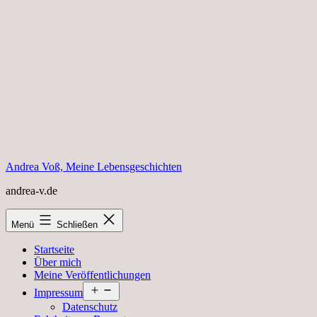
Zum
Inhalt
springen
Andrea Voß, Meine Lebensgeschichten
andrea-v.de
Menü
Schließen
Startseite
Über mich
Meine Veröffentlichungen
Menü
Impressum
öffnen
Datenschutz