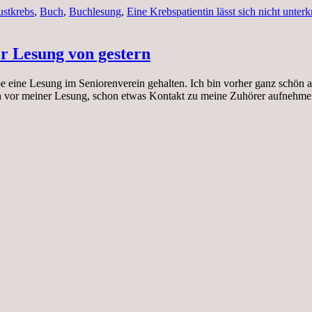
ustkrebs
,
Buch
,
Buchlesung
,
Eine Krebspatientin lässt sich nicht unterk
r Lesung von gestern
 eine Lesung im Seniorenverein gehalten. Ich bin vorher ganz schön au
h vor meiner Lesung, schon etwas Kontakt zu meine Zuhörer aufnehme