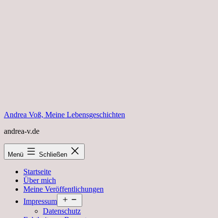
Zum
Inhalt
springen
Andrea Voß, Meine Lebensgeschichten
andrea-v.de
Menü
Schließen
Startseite
Über mich
Meine Veröffentlichungen
Menü
Impressum
öffnen
Datenschutz