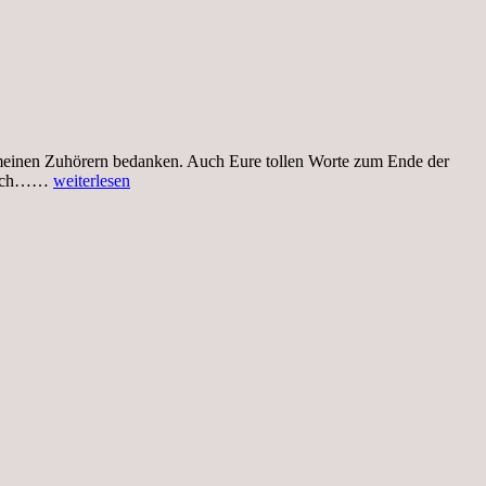
 meinen Zuhörern bedanken. Auch Eure tollen Worte zum Ende der
Auswertung
h mich……
weiterlesen
meiner
Lesung