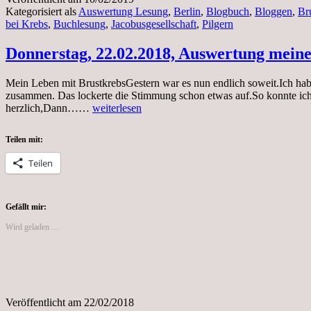
Kategorisiert als
Auswertung Lesung
,
Berlin
,
Blogbuch
,
Bloggen
,
Br
bei Krebs
,
Buchlesung
,
Jacobusgesellschaft
,
Pilgern
Donnerstag, 22.02.2018, Auswertung meine
Mein Leben mit BrustkrebsGestern war es nun endlich soweit.Ich habe
zusammen. Das lockerte die Stimmung schon etwas auf.So konnte ic
Donnerstag,
herzlich,Dann……
weiterlesen
22.02.2018,
Auswertung
Teilen mit:
meiner
Lesung
Teilen
von
gestern
Gefällt mir:
Wird geladen …
Veröffentlicht am
22/02/2018