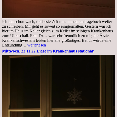
Ich bin schon wach, die beste Zeit um an meinem Tagebuch weiter
zu schreiben. Mir geht es soweit so einigermaßen. Gestern war ich
hier im Haus im Keller gleich zum Keller im selbigen Krankenhaus
zum Ultraschall. Frau Dr… war sehr freundlich zu mir, die Ärzte,
Krankenschwestern leisten hier alle großartiges, Bei ur würde eine
Freitag,
Entzündung…
weiterlesen
25.11.2022
Mittwoch. 23.11.22,Liege im Krankenhaus stationär
Kleines
Update
aus
dem
Krankenhaus