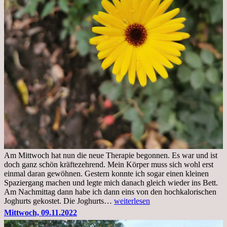
Am Mittwoch hat nun die neue Therapie begonnen. Es war und ist
doch ganz schön kräftezehrend. Mein Körper muss sich wohl erst
einmal daran gewöhnen. Gestern konnte ich sogar einen kleinen
Spaziergang machen und legte mich danach gleich wieder ins Bett.
Am Nachmittag dann habe ich dann eins von den hochkalorischen
Freitag,
Joghurts gekostet. Die Joghurts…
weiterlesen
11.11.2022,
Mittwoch, 09.11.2022
Therapie