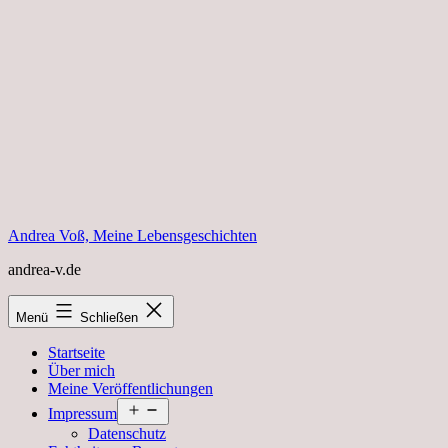
Zum
Inhalt
springen
Andrea Voß, Meine Lebensgeschichten
andrea-v.de
Menü
Schließen
Startseite
Über mich
Meine Veröffentlichungen
Menü
Impressum
öffnen
Datenschutz