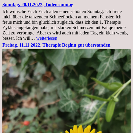
23.11.22,Liege
Sonntag, 20.11.2022, Todensonntag
im
Ich wünsche Euch Euch allen einen schönen Sonntag. Ich freue
Krankenhaus
mich über die tanzenden Schneeflocken an meinem Fenster. Ich
stationär
freue mich und bin glücklich zugleich, dass ich den 1. Therapie
Zyklus angefangen habe, mit starken Schmerzen mit Fatiqe meine
Zeit zu verbringe. Aber es wird auch mit jeden Tag ein klein wenig
Sonntag,
besser. Ich will…
weiterlesen
20.11.2022,
Freitag, 11.11.2022, Therapie Beginn gut überstanden
Todensonntag