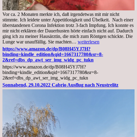
Vor ca. 2 Monaten merkte ich, daß irgendetwas mit mir nicht
stimmte. Ich leidete unter Appetitlosigkeit und Übelkeit. Nach einer
überstandenen Corona Infektion trotz 3-fach Impfung. Ich konnte es
mir nicht erklären der Dauerhusten hörte einfach nicht auf. Dadurch
ging ich zu meiner Hausärztin, die mich zum Röntgen schickte. Die
Mittwoch,
Lunge war unauffällig. Sie machten…
weiterlesen
02.11.2022,
https://www.amazon.de/dp/B08H45YJ7H?
Arztgespräch
binding=kindle_edition&qid=1667317780&sr=8-
und
2&ref=dbs_dp_awt_ser_img_widg_pc_tukn
Diagnose
https://www.amazon.de/dp/B08H45YJ7H?
Lebermetastasen
binding=kindle_edition&qid=1667317780&sr=8-
2&ref=dbs_dp_awt_ser_img_widg_pc_tukn
Sonnabend, 29.10.2022 Cabrio Ausflug nach Neustrelitz