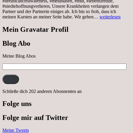
#breastcancerawareness, #metastasen, #mut, #lebensfreude,
#niediehoffnungverlieren, Unsere Krankheiten verlangen dem
Partner und der Partnerin einiges ab. Ich bin so froh, dass ich
Sonnabend,
meinen Karsten an meiner Seite habe. Wir gehen…
weiterlesen
29.10.2022
Cabrio
Mein Gravatar Profil
Ausflug
nach
Blog Abo
Neustrelitz
Meine Blog Abos
E-
Mail-
Adresse:
Schließe dich 202 anderen Abonnenten an
Folge uns
Folge mir auf Twitter
Meine Tweets