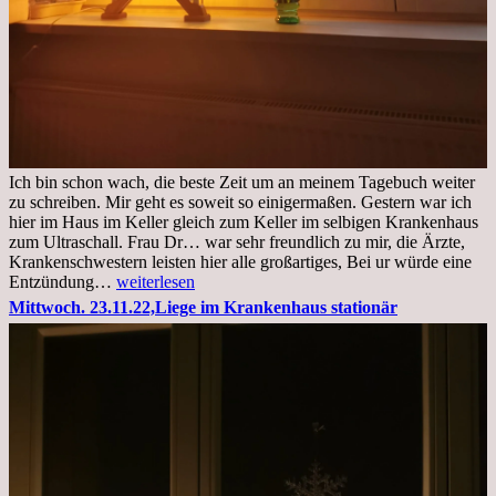
Ich bin schon wach, die beste Zeit um an meinem Tagebuch weiter
zu schreiben. Mir geht es soweit so einigermaßen. Gestern war ich
hier im Haus im Keller gleich zum Keller im selbigen Krankenhaus
zum Ultraschall. Frau Dr… war sehr freundlich zu mir, die Ärzte,
Krankenschwestern leisten hier alle großartiges, Bei ur würde eine
Freitag,
Entzündung…
weiterlesen
25.11.2022
Mittwoch. 23.11.22,Liege im Krankenhaus stationär
Kleines
Update
aus
dem
Krankenhaus