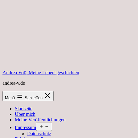
Zum
Inhalt
springen
Andrea Voß, Meine Lebensgeschichten
andrea-v.de
Menü
Schließen
Startseite
Über mich
Meine Veröffentlichungen
Menü
Impressum
öffnen
Datenschutz