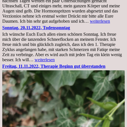
nächsten Tagen werden ein paar Untersuchungen gemacht
Ultraschall, CT und einiges mehr, mein ganzen Körper und meine
Augen sind gelb. Die Hormonspritzen wurden abgesetzt und das
Verzionios nehme ich erstmal weiter Drückt mir bitte alle Eure
Mittwoch.
Daumen. Ich bin sehr gut aufgehoben und ich…
weiterlesen
23.11.22,Liege
Sonntag, 20.11.2022, Todensonntag
im
Ich wünsche Euch Euch allen einen schönen Sonntag. Ich freue
Krankenhaus
mich über die tanzenden Schneeflocken an meinem Fenster. Ich
stationär
freue mich und bin glücklich zugleich, dass ich den 1. Therapie
Zyklus angefangen habe, mit starken Schmerzen mit Fatiqe meine
Zeit zu verbringe. Aber es wird auch mit jeden Tag ein klein wenig
Sonntag,
besser. Ich will…
weiterlesen
20.11.2022,
Freitag, 11.11.2022, Therapie Beginn gut überstanden
Todensonntag