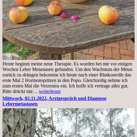
Heute beginnt meine neue Therapie. Es wurden bei mir vor einigen
Wochen Leber Metastasen gefunden. Um den Wachstum der Metas
zurück zu drängen bekomme ich heute nach einer Blutkonrolle das
erste Mal 2 Hormonspritzen in den Popo. Gleichzeitig nehme ich
zum ersten Mal die Verzenios ein. Ich hoffe ich vertrage alles gut.
Mittwoch,
Bitte drückt mir…
weiterlesen
09.11.2022
Mittwoch, 02.11.2022, Arztgespräch und Diagnose
Lebermetastasen