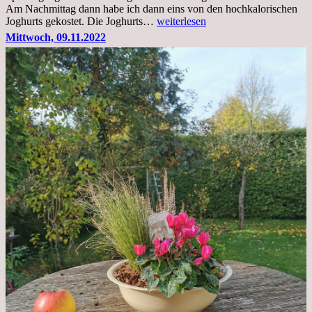
Am Nachmittag dann habe ich dann eins von den hochkalorischen
Freitag,
Joghurts gekostet. Die Joghurts…
weiterlesen
11.11.2022,
Mittwoch, 09.11.2022
Therapie
Beginn
gut
überstanden