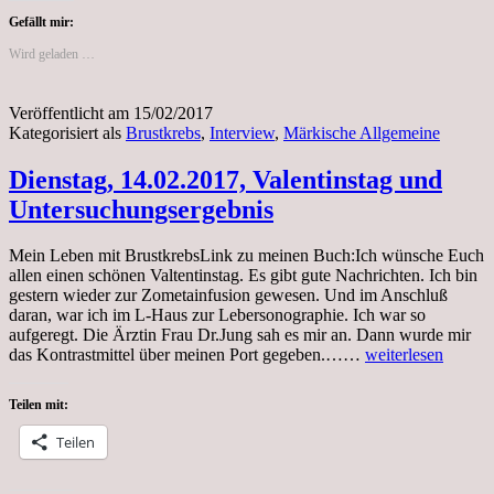
Gefällt mir:
Wird geladen …
Veröffentlicht am
15/02/2017
Kategorisiert als
Brustkrebs
,
Interview
,
Märkische Allgemeine
Dienstag, 14.02.2017, Valentinstag und
Untersuchungsergebnis
Mein Leben mit BrustkrebsLink zu meinen Buch:Ich wünsche Euch
allen einen schönen Valtentinstag. Es gibt gute Nachrichten. Ich bin
gestern wieder zur Zometainfusion gewesen. Und im Anschluß
daran, war ich im L-Haus zur Lebersonographie. Ich war so
aufgeregt. Die Ärztin Frau Dr.Jung sah es mir an. Dann wurde mir
Dienstag,
das Kontrastmittel über meinen Port gegeben.……
weiterlesen
14.02.2017,
Valentinstag
Teilen mit:
und
Untersuchungserg
Teilen