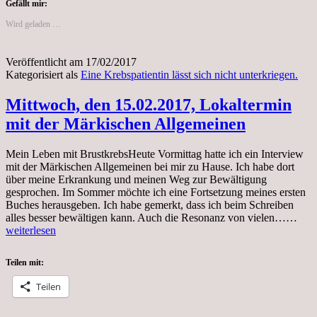
unterkriegen.
Gefällt mir:
Wird geladen …
Veröffentlicht am
17/02/2017
Kategorisiert als
Eine Krebspatientin lässt sich nicht unterkriegen.
Mittwoch, den 15.02.2017, Lokaltermin
mit der Märkischen Allgemeinen
Mein Leben mit BrustkrebsHeute Vormittag hatte ich ein Interview
mit der Märkischen Allgemeinen bei mir zu Hause. Ich habe dort
über meine Erkrankung und meinen Weg zur Bewältigung
gesprochen. Im Sommer möchte ich eine Fortsetzung meines ersten
Buches herausgeben. Ich habe gemerkt, dass ich beim Schreiben
Mitt
alles besser bewältigen kann. Auch die Resonanz von vielen……
den
weiterlesen
15.0
Loka
Teilen mit:
mit
der
Teilen
Mär
All