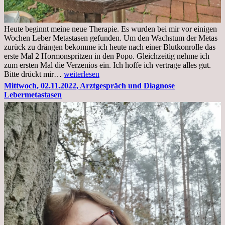
Heute beginnt meine neue Therapie. Es wurden bei mir vor einigen
Wochen Leber Metastasen gefunden. Um den Wachstum der Metas
zurück zu drängen bekomme ich heute nach einer Blutkonrolle das
erste Mal 2 Hormonspritzen in den Popo. Gleichzeitig nehme ich
zum ersten Mal die Verzenios ein. Ich hoffe ich vertrage alles gut.
Mittwoch,
Bitte drückt mir…
weiterlesen
09.11.2022
Mittwoch, 02.11.2022, Arztgespräch und Diagnose
Lebermetastasen