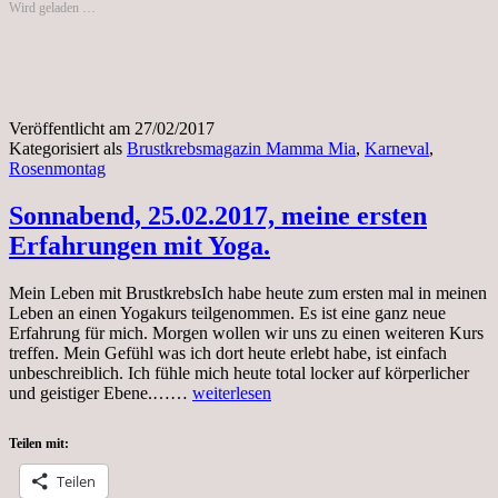
Wird geladen …
Veröffentlicht am
27/02/2017
Kategorisiert als
Brustkrebsmagazin Mamma Mia
,
Karneval
,
Rosenmontag
Sonnabend, 25.02.2017, meine ersten
Erfahrungen mit Yoga.
Mein Leben mit BrustkrebsIch habe heute zum ersten mal in meinen
Leben an einen Yogakurs teilgenommen. Es ist eine ganz neue
Erfahrung für mich. Morgen wollen wir uns zu einen weiteren Kurs
treffen. Mein Gefühl was ich dort heute erlebt habe, ist einfach
unbeschreiblich. Ich fühle mich heute total locker auf körperlicher
Sonnabend,
und geistiger Ebene.……
weiterlesen
25.02.2017,
meine
Teilen mit:
ersten
Erfahrungen
Teilen
mit