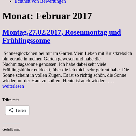
Echtheit von Bewertungen
Monat:
Februar 2017
Montag,27.02.2017, Rosenmontag und
Frühlingssonne
Schneeglöckchen bei mir im Garten.Mein Leben mit BrustkrebsIch
bin gerade in meinen Garten gewesen und habe die
Nachmittagssonne genossen. Ich habe dabei sehr viele
Frühlingsblüher entdeckt, über die ich mich sehr gefreut habe. Die
Sonne scheint in vollen Zügen. Es ist so richtig schön, die Sonne
Montag,27.
wieder auf der Haut zu spüren. Heute ist auch wieder……
Rosenmont
weiterlesen
und
Frühlingss
Teilen mit:
Teilen
Gefällt mir: