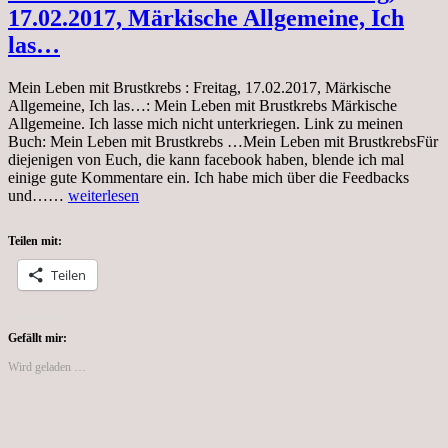
17.02.2017, Märkische Allgemeine, Ich
las…
Mein Leben mit Brustkrebs : Freitag, 17.02.2017, Märkische
Allgemeine, Ich las…: Mein Leben mit Brustkrebs Märkische
Allgemeine. Ich lasse mich nicht unterkriegen. Link zu meinen
Buch: Mein Leben mit Brustkrebs …Mein Leben mit BrustkrebsFür
diejenigen von Euch, die kann facebook haben, blende ich mal
einige gute Kommentare ein. Ich habe mich über die Feedbacks
Mein
und……
weiterlesen
Leben
mit
Teilen mit:
Brustkrebs
:
Teilen
Freitag,
17.02.2017,
Märkische
Allgemeine,
Gefällt mir:
Ich
Wird geladen …
las…