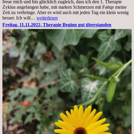
freue mich und bin glücklich zugleich, dass ich den 1. Therapie
Zyklus angefangen habe, mit starken Schmerzen mit Fatiqe meine
Zeit zu verbringe. Aber es wird auch mit jeden Tag ein klein wenig
Sonntag,
besser. Ich will…
weiterlesen
20.11.2022,
Freitag, 11.11.2022, Therapie Beginn gut überstanden
Todensonntag