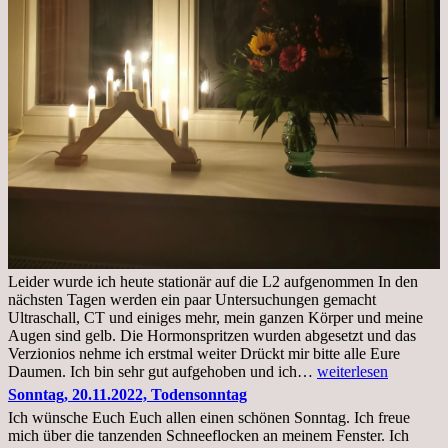
Leider wurde ich heute stationär auf die L2 aufgenommen In den
nächsten Tagen werden ein paar Untersuchungen gemacht
Ultraschall, CT und einiges mehr, mein ganzen Körper und meine
Augen sind gelb. Die Hormonspritzen wurden abgesetzt und das
Verzionios nehme ich erstmal weiter Drückt mir bitte alle Eure
Mittwoch.
Daumen. Ich bin sehr gut aufgehoben und ich…
weiterlesen
23.11.22,Liege
Sonntag, 20.11.2022, Todensonntag
im
Ich wünsche Euch Euch allen einen schönen Sonntag. Ich freue
Krankenhaus
mich über die tanzenden Schneeflocken an meinem Fenster. Ich
stationär