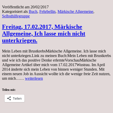
Veröffentlicht am
20/02/2017
Kategorisiert als
Buch
,
Fehrbellin
,
Märkische Allgemeine
,
Selbsthilfegruppe
Freitag, 17.02.2017, Märkische
Allgemeine, Ich lasse mich nicht
unterkriegen.
Mein Leben mit BrustkrebsMärkische Allgemeine. Ich lasse mich
nicht unterkriegen.Link zu meinen Buch:Mein Leben mit Brustkrebs
und wie ich das positive Denke erlernteVorschauMärkische
Allgemeine Artikel über mich vom 17.02.2017Wustrau. Im April
2014 änderte sich mein Leben von binnen weniger Stunden. Mit
einem neuen Job in Aussicht wollte ich die wenige freie Zeit nutzen,
Freitag,
um mich……
weiterlesen
17.02.2017,
Märkische
Teilen mit:
Allgemeine,
Ich
Teilen
lasse
mich
nicht