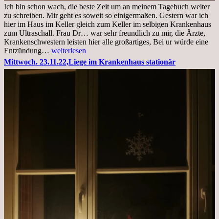
Ich bin schon wach, die beste Zeit um an meinem Tagebuch weiter
zu schreiben. Mir geht es soweit so einigermaßen. Gestern war ich
hier im Haus im Keller gleich zum Keller im selbigen Krankenhaus
zum Ultraschall. Frau Dr… war sehr freundlich zu mir, die Ärzte,
Krankenschwestern leisten hier alle großartiges, Bei ur würde eine
Freitag,
Entzündung…
weiterlesen
25.11.2022
Mittwoch. 23.11.22,Liege im Krankenhaus stationär
Kleines
Update
aus
dem
Krankenhaus