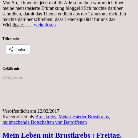
Mut.So, ich werde jetzt mal für Alle schreiben warum ich über
meine metastasierte Erkrankung blogge!!!!Ich möchte darüber
schreiben, damit das Thema endlich aus der Tabuzone rückt.Ich
möchte darüber schreiben, dass Lebensqualität für uns das
Mittwoch,
Wichtigste……
weiterlesen
den
22.02.2017,
Teilen mit:
Mut
von
Teilen
Betroffenen,
mutmachende
Botschaften
von
Gefällt mir:
Betroffenen
Wird geladen …
Veröffentlicht am
22/02/2017
Kategorisiert als
Brustkrebs
,
Metastiesierter Brustkrebs
,
mutmachende Botschaften von Betroffenen
Mein Leben mit Brustkrebs : Freitag,