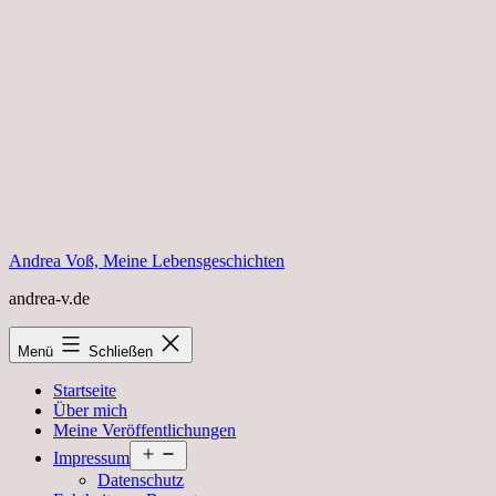
Zum
Inhalt
springen
Andrea Voß, Meine Lebensgeschichten
andrea-v.de
Menü
Schließen
Startseite
Über mich
Meine Veröffentlichungen
Menü
Impressum
öffnen
Datenschutz