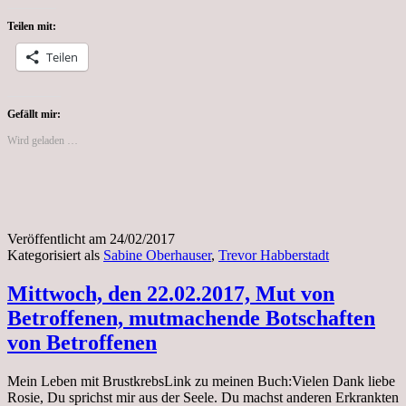
24.02.2017,
Sabine
Teilen mit:
Oberhauser
l(53),Trevor
Teilen
Habberstad
(27)
leider
viel
Gefällt mir:
zu
Wird geladen …
früh
verstorben.
Veröffentlicht am
24/02/2017
Kategorisiert als
Sabine Oberhauser
,
Trevor Habberstadt
Mittwoch, den 22.02.2017, Mut von
Betroffenen, mutmachende Botschaften
von Betroffenen
Mein Leben mit BrustkrebsLink zu meinen Buch:Vielen Dank liebe
Rosie, Du sprichst mir aus der Seele. Du machst anderen Erkrankten