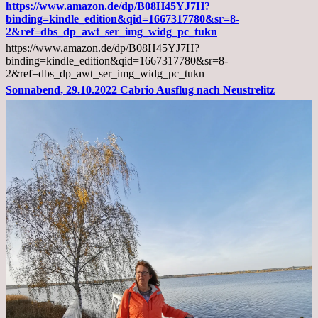
02.11.2022,
https://www.amazon.de/dp/B08H45YJ7H?
Arztgespräch
binding=kindle_edition&qid=1667317780&sr=8-
und
2&ref=dbs_dp_awt_ser_img_widg_pc_tukn
Diagnose
https://www.amazon.de/dp/B08H45YJ7H?
Lebermetastasen
binding=kindle_edition&qid=1667317780&sr=8-
2&ref=dbs_dp_awt_ser_img_widg_pc_tukn
Sonnabend, 29.10.2022 Cabrio Ausflug nach Neustrelitz