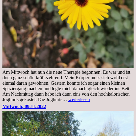
Am Mittwoch hat nun die neue Therapie begonnen. Es war und ist
doch ganz schön kräftezehrend. Mein Körper muss sich wohl erst
einmal daran gewöhnen. Gestern konnte ich sogar einen kleinen
Spaziergang machen und legte mich danach gleich wieder ins Bett.
Am Nachmittag dann habe ich dann eins von den hochkalorischen
Freitag,
Joghurts gekostet. Die Joghurts…
weiterlesen
11.11.2022,
Mittwoch, 09.11.2022
Therapie
Beginn
gut
überstanden