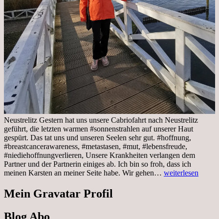
Neustrelitz Gestern hat uns unsere Cabriofahrt nach Neustrelitz
geführt, die letzten warmen #sonnenstrahlen auf unserer Haut
gespürt. Das tat uns und unseren Seelen sehr gut. #hoffnung,
#breastcancerawareness, #metastasen, #mut, #lebensfreude,
#niediehoffnungverlieren, Unsere Krankheiten verlangen dem
Partner und der Partnerin einiges ab. Ich bin so froh, dass ich
Sonnabend,
meinen Karsten an meiner Seite habe. Wir gehen…
weiterlesen
29.10.2022
Cabrio
Mein Gravatar Profil
Ausflug
nach
Blog Abo
Neustrelitz