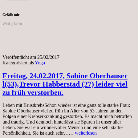
Yoga.
Gefällt mir:
Wird geladen …
Veröffentlicht am
25/02/2017
Kategorisiert als
Yoga
Freitag, 24.02.2017, Sabine Oberhauser
l(53),Trevor Habberstad (27) leider viel
zu früh verstorben.
Leben mit BrustkrebsSchon wieder ist eine ganz tolle starke Frau:
Sabine Oberhauser viel zu früh im Alter von 53 Jahren an den
Folgen einer Krebserkrankung gestorben. Es macht mich betroffen
und traurig. Und dennoch hinterlässt sie Spuren in unser aller
Leben. Sie war ein wundervoller Mensch und eine sehr starke
Freitag,
Persönlichkeit. Sie ist auch sehr……
weiterlesen