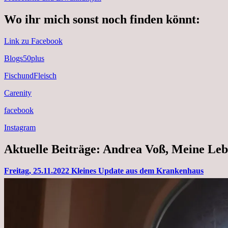
Wo ihr mich sonst noch finden könnt:
Link zu Facebook
Blogs50plus
FischundFleisch
Carenity
facebook
Instagram
Aktuelle Beiträge: Andrea Voß, Meine Leb
Freitag, 25.11.2022 Kleines Update aus dem Krankenhaus