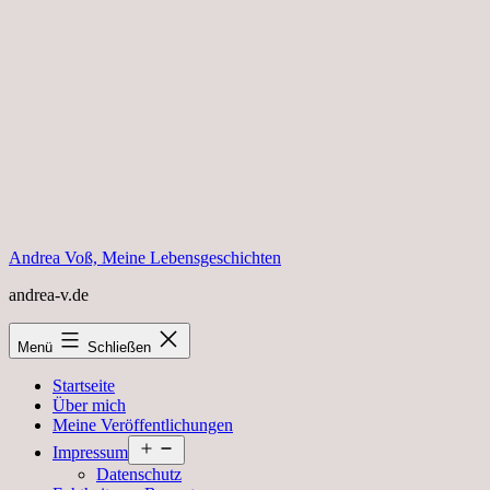
Zum
Inhalt
springen
Andrea Voß, Meine Lebensgeschichten
andrea-v.de
Menü
Schließen
Startseite
Über mich
Meine Veröffentlichungen
Menü
Impressum
öffnen
Datenschutz