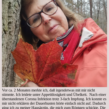
Vor ca. 2 Monaten merkte ich, daß irgendetwas mit mir nicht
stimmte. Ich leidete unter Appetitlosigkeit und Übelkeit. Nach einer
überstandenen Corona Infektion trotz 3-fach Impfung. Ich konnte es
mir nicht erklären der Dauerhusten hörte einfach nicht auf. Dadurch
ging ich zu meiner Hausärztin, die mich zum Röntgen schickte. Die