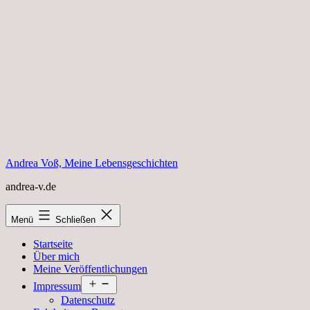
Zum
Inhalt
springen
Andrea Voß, Meine Lebensgeschichten
andrea-v.de
Menü
Schließen
Startseite
Über mich
Meine Veröffentlichungen
Menü
Impressum
öffnen
Datenschutz