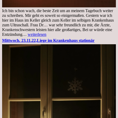
Ich bin schon wach, die beste Zeit um an meinem Tagebuch weiter
zu schreiben. Mir geht es soweit so einigermaßen. Gestern war ich
hier im Haus im Keller gleich zum Keller im selbigen Krankenhaus
zum Ultraschall. Frau Dr… war sehr freundlich zu mir, die Ärzte,
Krankenschwestern leisten hier alle großartiges, Bei ur würde eine
Freitag,
Entzündung…
weiterlesen
25.11.2022
Mittwoch. 23.11.22,Liege im Krankenhaus stationär
Kleines
Update
aus
dem
Krankenhaus