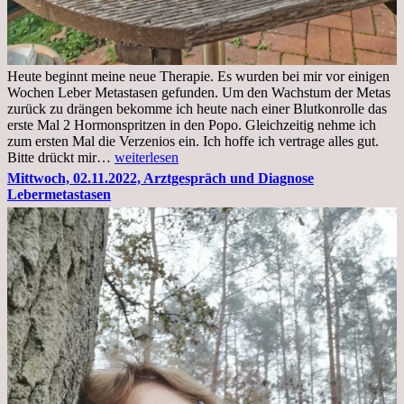
Heute beginnt meine neue Therapie. Es wurden bei mir vor einigen
Wochen Leber Metastasen gefunden. Um den Wachstum der Metas
zurück zu drängen bekomme ich heute nach einer Blutkonrolle das
erste Mal 2 Hormonspritzen in den Popo. Gleichzeitig nehme ich
zum ersten Mal die Verzenios ein. Ich hoffe ich vertrage alles gut.
Mittwoch,
Bitte drückt mir…
weiterlesen
09.11.2022
Mittwoch, 02.11.2022, Arztgespräch und Diagnose
Lebermetastasen