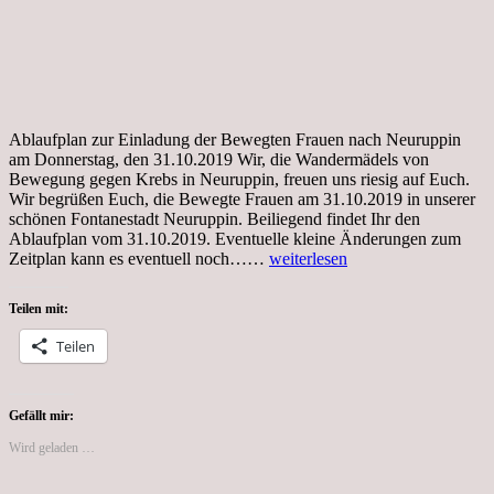
Ablaufplan zur Einladung der Bewegten Frauen nach Neuruppin
am Donnerstag, den 31.10.2019 Wir, die Wandermädels von
Bewegung gegen Krebs in Neuruppin, freuen uns riesig auf Euch.
Wir begrüßen Euch, die Bewegte Frauen am 31.10.2019 in unserer
schönen Fontanestadt Neuruppin. Beiliegend findet Ihr den
Ablaufplan vom 31.10.2019. Eventuelle kleine Änderungen zum
Vorbereitungen
Zeitplan kann es eventuell noch……
weiterlesen
für
den
Teilen mit:
31.10.2019
Einladung
Teilen
der
Bewegten
Frauen
nach
Gefällt mir:
Neuruppin
Wird geladen …