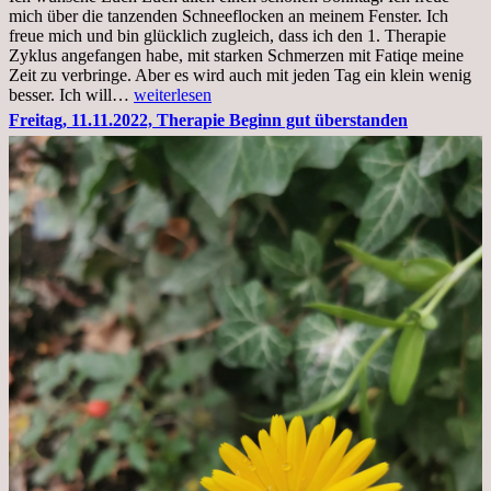
Krankenhaus
mich über die tanzenden Schneeflocken an meinem Fenster. Ich
stationär
freue mich und bin glücklich zugleich, dass ich den 1. Therapie
Zyklus angefangen habe, mit starken Schmerzen mit Fatiqe meine
Zeit zu verbringe. Aber es wird auch mit jeden Tag ein klein wenig
Sonntag,
besser. Ich will…
weiterlesen
20.11.2022,
Freitag, 11.11.2022, Therapie Beginn gut überstanden
Todensonntag