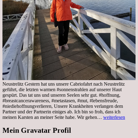
Neustrelitz Gestern hat uns unsere Cabriofahrt nach Neustrelitz
geführt, die letzten warmen #sonnenstrahlen auf unserer Haut
gespürt. Das tat uns und unseren Seelen sehr gut. #hoffnung,
#breastcancerawareness, #metastasen, #mut, #lebensfreude,
#niediehoffnungverlieren, Unsere Krankheiten verlangen dem
Partner und der Partnerin einiges ab. Ich bin so froh, dass ich
Sonnabend,
meinen Karsten an meiner Seite habe. Wir gehen…
weiterlesen
29.10.2022
Cabrio
Mein Gravatar Profil
Ausflug