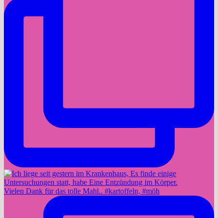
Vielen Dank für das tolle Mahl.. #kartoffeln, #möh