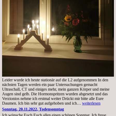
Leider wurde ich heute stationär auf die L2 aufgenommen In den
nächsten Tagen werden ein paar Untersuchungen gemacht
Ultraschall, CT und einiges mehr, mein ganzen Körper und meine
Augen sind gelb. Die Hormonspritzen wurden abgesetzt und das
Verzionios nehme ich erstmal weiter Drückt mir bitte alle Eure
Mittwoch.
Daumen. Ich bin sehr gut aufgehoben und ich…
weiterlesen
23.11.22,Liege
Sonntag, 20.11.2022, Todensonntag
im
Ich wünsche Euch Euch allen einen schönen Sonntag. Ich freue