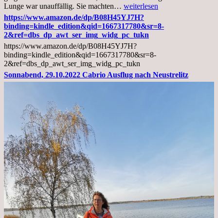
Mittwoch,
Lunge war unauffällig. Sie machten…
weiterlesen
02.11.2022,
https://www.amazon.de/dp/B08H45YJ7H?
Arztgespräch
binding=kindle_edition&qid=1667317780&sr=8-
und
2&ref=dbs_dp_awt_ser_img_widg_pc_tukn
Diagnose
https://www.amazon.de/dp/B08H45YJ7H?
Lebermetastasen
binding=kindle_edition&qid=1667317780&sr=8-
2&ref=dbs_dp_awt_ser_img_widg_pc_tukn
Sonnabend, 29.10.2022 Cabrio Ausflug nach Neustrelitz