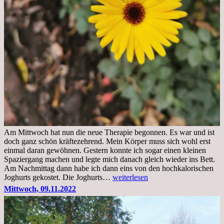
Am Mittwoch hat nun die neue Therapie begonnen. Es war und ist
doch ganz schön kräftezehrend. Mein Körper muss sich wohl erst
einmal daran gewöhnen. Gestern konnte ich sogar einen kleinen
Spaziergang machen und legte mich danach gleich wieder ins Bett.
Am Nachmittag dann habe ich dann eins von den hochkalorischen
Freitag,
Joghurts gekostet. Die Joghurts…
weiterlesen
11.11.2022,
Mittwoch, 09.11.2022
Therapie
Beginn
gut
überstanden