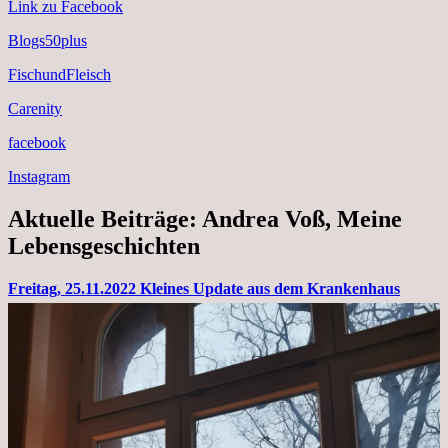
Link zu Facebook
Blogs50plus
FischundFleisch
Carenity
facebook
Instagram
Aktuelle Beiträge: Andrea Voß, Meine
Lebensgeschichten
Freitag, 25.11.2022 Kleines Update aus dem Krankenhaus