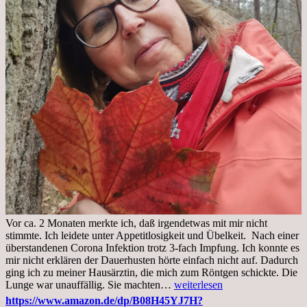
Vor ca. 2 Monaten merkte ich, daß irgendetwas mit mir nicht
stimmte. Ich leidete unter Appetitlosigkeit und Übelkeit. Nach einer
überstandenen Corona Infektion trotz 3-fach Impfung. Ich konnte es
mir nicht erklären der Dauerhusten hörte einfach nicht auf. Dadurch
ging ich zu meiner Hausärztin, die mich zum Röntgen schickte. Die
Mittwoch,
Lunge war unauffällig. Sie machten…
weiterlesen
02.11.2022,
https://www.amazon.de/dp/B08H45YJ7H?