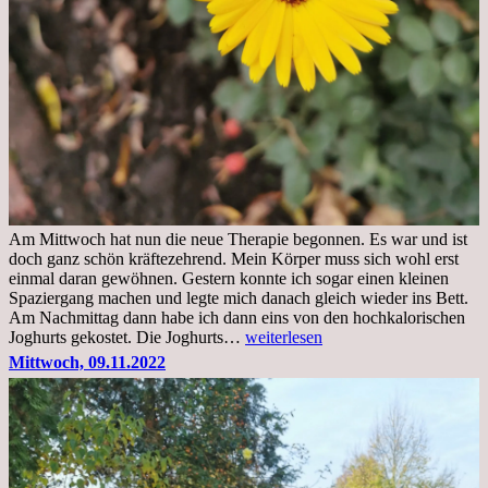
Am Mittwoch hat nun die neue Therapie begonnen. Es war und ist
doch ganz schön kräftezehrend. Mein Körper muss sich wohl erst
einmal daran gewöhnen. Gestern konnte ich sogar einen kleinen
Spaziergang machen und legte mich danach gleich wieder ins Bett.
Am Nachmittag dann habe ich dann eins von den hochkalorischen
Freitag,
Joghurts gekostet. Die Joghurts…
weiterlesen
11.11.2022,
Mittwoch, 09.11.2022
Therapie
Beginn
gut
überstanden