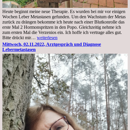
Heute beginnt meine neue Therapie. Es wurden bei mir vor einigen
Wochen Leber Metastasen gefunden. Um den Wachstum der Metas
zurück zu drängen bekomme ich heute nach einer Blutkonrolle das
erste Mal 2 Hormonspritzen in den Popo. Gleichzeitig nehme ich
zum ersten Mal die Verzenios ein. Ich hoffe ich vertrage alles gut.
Mittwoch,
Bitte drückt mir…
weiterlesen
09.11.2022
Mittwoch, 02.11.2022, Arztgespräch und Diagnose
Lebermetastasen