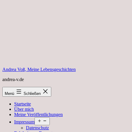
Zum
Inhalt
springen
Andrea Voß, Meine Lebensgeschichten
andrea-v.de
Menü
Schließen
Startseite
Über mich
Meine Veröffentlichungen
Menü
Impressum
öffnen
Datenschutz