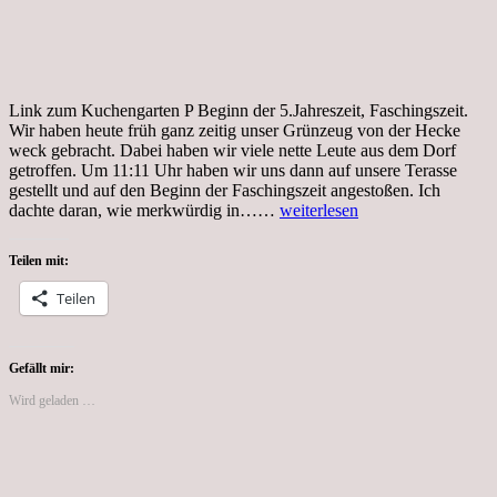
Link zum Kuchengarten P Beginn der 5.Jahreszeit, Faschingszeit.
Wir haben heute früh ganz zeitig unser Grünzeug von der Hecke
weck gebracht. Dabei haben wir viele nette Leute aus dem Dorf
getroffen. Um 11:11 Uhr haben wir uns dann auf unsere Terasse
gestellt und auf den Beginn der Faschingszeit angestoßen. Ich
Tag…,
dachte daran, wie merkwürdig in……
weiterlesen
Coronakrise,
11.11.2020
Teilen mit:
um
11:11
Teilen
Uhr
Beginn
der
Karnevalszeit
Gefällt mir:
Wird geladen …