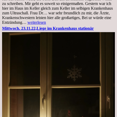
zu schreiben. Mir geht es soweit so einigermaßen. Gestern war ich
hier im Haus im Keller gleich zum Keller im selbigen Krankenhaus
zum Ultraschall. Frau Dr… war sehr freundlich zu mir, die Ärzte,
Krankenschwestern leisten hier alle großartiges, Bei ur würde eine
Freitag,
Entzündung…
weiterlesen
25.11.2022
Mittwoch. 23.11.22,Liege im Krankenhaus stationär
Kleines
Update
aus
dem
Krankenhaus