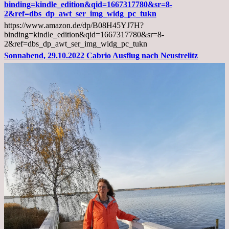
Arztgespräch
binding=kindle_edition&qid=1667317780&sr=8-
und
2&ref=dbs_dp_awt_ser_img_widg_pc_tukn
Diagnose
https://www.amazon.de/dp/B08H45YJ7H?
Lebermetastasen
binding=kindle_edition&qid=1667317780&sr=8-
2&ref=dbs_dp_awt_ser_img_widg_pc_tukn
Sonnabend, 29.10.2022 Cabrio Ausflug nach Neustrelitz