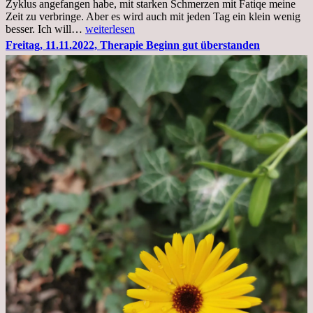
Zyklus angefangen habe, mit starken Schmerzen mit Fatiqe meine
Zeit zu verbringe. Aber es wird auch mit jeden Tag ein klein wenig
Sonntag,
besser. Ich will…
weiterlesen
20.11.2022,
Freitag, 11.11.2022, Therapie Beginn gut überstanden
Todensonntag