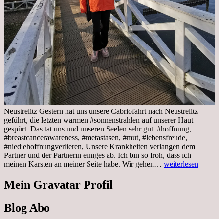
Neustrelitz Gestern hat uns unsere Cabriofahrt nach Neustrelitz
geführt, die letzten warmen #sonnenstrahlen auf unserer Haut
gespürt. Das tat uns und unseren Seelen sehr gut. #hoffnung,
#breastcancerawareness, #metastasen, #mut, #lebensfreude,
#niediehoffnungverlieren, Unsere Krankheiten verlangen dem
Partner und der Partnerin einiges ab. Ich bin so froh, dass ich
Sonnabend,
meinen Karsten an meiner Seite habe. Wir gehen…
weiterlesen
29.10.2022
Cabrio
Mein Gravatar Profil
Ausflug
nach
Blog Abo
Neustrelitz