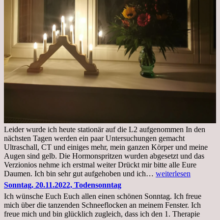
Leider wurde ich heute stationär auf die L2 aufgenommen In den
nächsten Tagen werden ein paar Untersuchungen gemacht
Ultraschall, CT und einiges mehr, mein ganzen Körper und meine
Augen sind gelb. Die Hormonspritzen wurden abgesetzt und das
Verzionios nehme ich erstmal weiter Drückt mir bitte alle Eure
Mittwoch.
Daumen. Ich bin sehr gut aufgehoben und ich…
weiterlesen
23.11.22,Liege
Sonntag, 20.11.2022, Todensonntag
im
Ich wünsche Euch Euch allen einen schönen Sonntag. Ich freue
Krankenhaus
mich über die tanzenden Schneeflocken an meinem Fenster. Ich
stationär
freue mich und bin glücklich zugleich, dass ich den 1. Therapie