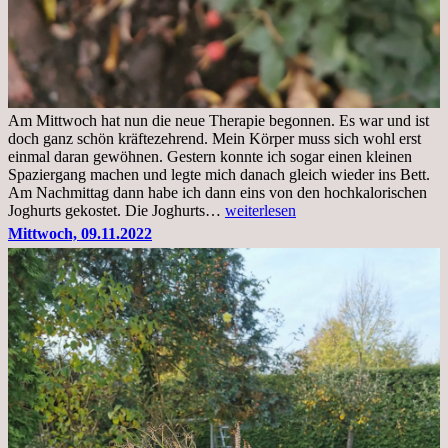
Am Mittwoch hat nun die neue Therapie begonnen. Es war und ist
doch ganz schön kräftezehrend. Mein Körper muss sich wohl erst
einmal daran gewöhnen. Gestern konnte ich sogar einen kleinen
Spaziergang machen und legte mich danach gleich wieder ins Bett.
Am Nachmittag dann habe ich dann eins von den hochkalorischen
Freitag,
Joghurts gekostet. Die Joghurts…
weiterlesen
11.11.2022,
Mittwoch, 09.11.2022
Therapie
Beginn
gut
überstanden