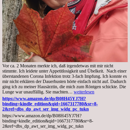
Vor ca. 2 Monaten merkte ich, daß irgendetwas mit mir nicht
stimmte. Ich leidete unter Appetitlosigkeit und Übelkeit. Nach einer
überstandenen Corona Infektion trotz 3-fach Impfung. Ich konnte es
mir nicht erklären der Dauerhusten hörte einfach nicht auf. Dadurch
ging ich zu meiner Hausärztin, die mich zum Röntgen schickte. Die
Mittwoch,
Lunge war unauffällig. Sie machten…
weiterlesen
02.11.2022,
https://www.amazon.de/dp/B08H45YJ7H?
Arztgespräch
binding=kindle_edition&qid=1667317780&sr=8-
und
2&ref=dbs_dp_awt_ser_img_widg_pc_tukn
Diagnose
https://www.amazon.de/dp/B08H45YJ7H?
Lebermetastasen
binding=kindle_edition&qid=1667317780&sr=8-
2&ref=dbs_dp_awt_ser_img_widg_pc_tukn