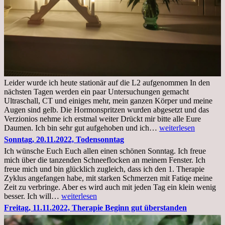
Leider wurde ich heute stationär auf die L2 aufgenommen In den
nächsten Tagen werden ein paar Untersuchungen gemacht
Ultraschall, CT und einiges mehr, mein ganzen Körper und meine
Augen sind gelb. Die Hormonspritzen wurden abgesetzt und das
Verzionios nehme ich erstmal weiter Drückt mir bitte alle Eure
Mittwoch.
Daumen. Ich bin sehr gut aufgehoben und ich…
weiterlesen
23.11.22,Liege
Sonntag, 20.11.2022, Todensonntag
im
Ich wünsche Euch Euch allen einen schönen Sonntag. Ich freue
Krankenhaus
mich über die tanzenden Schneeflocken an meinem Fenster. Ich
stationär
freue mich und bin glücklich zugleich, dass ich den 1. Therapie
Zyklus angefangen habe, mit starken Schmerzen mit Fatiqe meine
Zeit zu verbringe. Aber es wird auch mit jeden Tag ein klein wenig
Sonntag,
besser. Ich will…
weiterlesen
20.11.2022,
Freitag, 11.11.2022, Therapie Beginn gut überstanden
Todensonntag