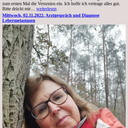
zum ersten Mal die Verzenios ein. Ich hoffe ich vertrage alles gut.
Mittwoch,
Bitte drückt mir…
weiterlesen
09.11.2022
Mittwoch, 02.11.2022, Arztgespräch und Diagnose
Lebermetastasen