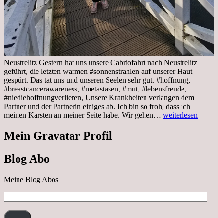
Neustrelitz Gestern hat uns unsere Cabriofahrt nach Neustrelitz
geführt, die letzten warmen #sonnenstrahlen auf unserer Haut
gespürt. Das tat uns und unseren Seelen sehr gut. #hoffnung,
#breastcancerawareness, #metastasen, #mut, #lebensfreude,
#niediehoffnungverlieren, Unsere Krankheiten verlangen dem
Partner und der Partnerin einiges ab. Ich bin so froh, dass ich
Sonnabend,
meinen Karsten an meiner Seite habe. Wir gehen…
weiterlesen
29.10.2022
Cabrio
Mein Gravatar Profil
Ausflug
nach
Blog Abo
Neustrelitz
Meine Blog Abos
E-
Mail-
Adresse: