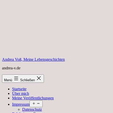
Zum
Inhalt
springen
Andrea Voß, Meine Lebensgeschichten
andrea-v.de
Menü
Schließen
Startseite
Über mich
Meine Veröffentlichungen
Menü
Impressum
öffnen
Datenschutz