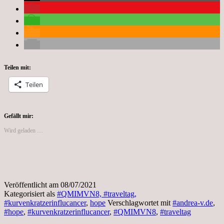
Teilen mit:
Teilen
Gefällt mir:
Wird geladen …
Veröffentlicht am
08/07/2021
Kategorisiert als
#QMIMVN8, #traveltag,
#kurvenkratzerinflucancer
,
hope
Verschlagwortet mit
#andrea-v.de
,
#hope
,
#kurvenkratzerinflucancer
,
#QMIMVN8
,
#traveltag