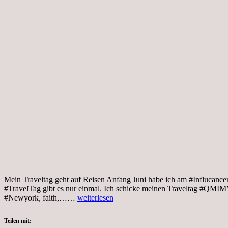
Mein Traveltag geht auf Reisen Anfang Juni habe ich am #Influcanc
#TravelTag gibt es nur einmal. Ich schicke meinen Traveltag #QMI
Donnerstag,
#Newyork, faith,……
weiterlesen
8.7.21,
#QMIMVN8
Teilen mit:
Traveltag