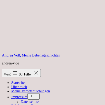
Zum
Inhalt
springen
Andrea Voß, Meine Lebensgeschichten
andrea-v.de
Menü
Schließen
Startseite
Über mich
Meine Veröffentlichungen
Menü
Impressum
öffnen
Datenschutz