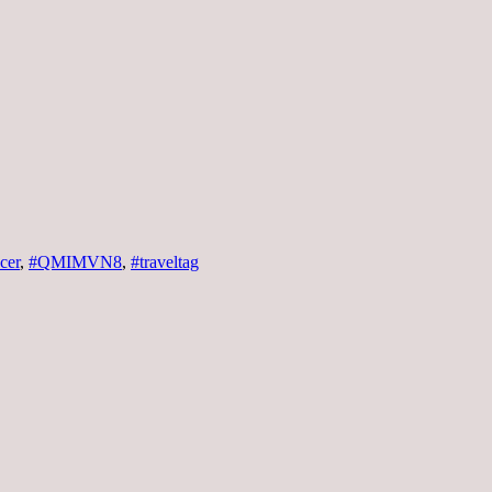
cer
,
#QMIMVN8
,
#traveltag