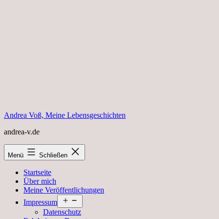
Zum
Inhalt
springen
Andrea Voß, Meine Lebensgeschichten
andrea-v.de
Menü
Schließen
Startseite
Über mich
Meine Veröffentlichungen
Menü
Impressum
öffnen
Datenschutz