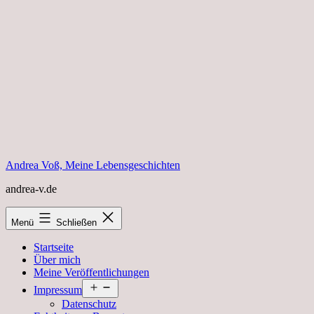
Zum
Inhalt
springen
Andrea Voß, Meine Lebensgeschichten
andrea-v.de
Menü
Schließen
Startseite
Über mich
Meine Veröffentlichungen
Menü
Impressum
öffnen
Datenschutz