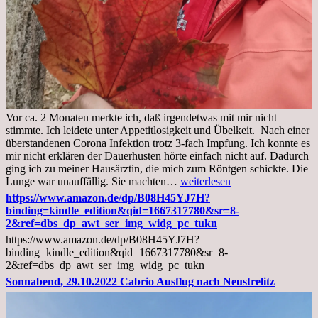
Vor ca. 2 Monaten merkte ich, daß irgendetwas mit mir nicht
stimmte. Ich leidete unter Appetitlosigkeit und Übelkeit. Nach einer
überstandenen Corona Infektion trotz 3-fach Impfung. Ich konnte es
mir nicht erklären der Dauerhusten hörte einfach nicht auf. Dadurch
ging ich zu meiner Hausärztin, die mich zum Röntgen schickte. Die
Mittwoch,
Lunge war unauffällig. Sie machten…
weiterlesen
02.11.2022,
https://www.amazon.de/dp/B08H45YJ7H?
Arztgespräch
binding=kindle_edition&qid=1667317780&sr=8-
und
2&ref=dbs_dp_awt_ser_img_widg_pc_tukn
Diagnose
https://www.amazon.de/dp/B08H45YJ7H?
Lebermetastasen
binding=kindle_edition&qid=1667317780&sr=8-
2&ref=dbs_dp_awt_ser_img_widg_pc_tukn
Sonnabend, 29.10.2022 Cabrio Ausflug nach Neustrelitz