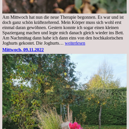
Am Mittwoch hat nun die neue Therapie begonnen. Es war und ist
doch ganz schön kräftezehrend. Mein Körper muss sich wohl erst
einmal daran gewöhnen. Gestern konnte ich sogar einen kleinen
Spaziergang machen und legte mich danach gleich wieder ins Bett.
Am Nachmittag dann habe ich dann eins von den hochkalorischen
Freitag,
Joghurts gekostet. Die Joghurts…
weiterlesen
11.11.2022,
Mittwoch, 09.11.2022
Therapie
Beginn
gut
überstanden