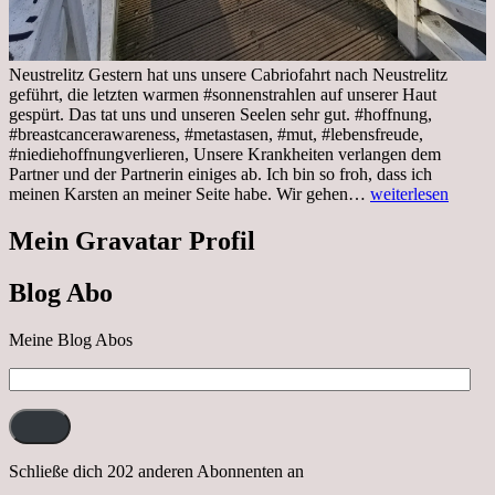
Neustrelitz Gestern hat uns unsere Cabriofahrt nach Neustrelitz
geführt, die letzten warmen #sonnenstrahlen auf unserer Haut
gespürt. Das tat uns und unseren Seelen sehr gut. #hoffnung,
#breastcancerawareness, #metastasen, #mut, #lebensfreude,
#niediehoffnungverlieren, Unsere Krankheiten verlangen dem
Partner und der Partnerin einiges ab. Ich bin so froh, dass ich
Sonnabend,
meinen Karsten an meiner Seite habe. Wir gehen…
weiterlesen
29.10.2022
Cabrio
Mein Gravatar Profil
Ausflug
nach
Blog Abo
Neustrelitz
Meine Blog Abos
E-
Mail-
Adresse:
Schließe dich 202 anderen Abonnenten an