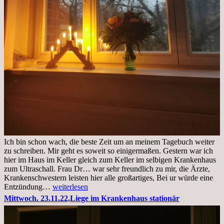
Ich bin schon wach, die beste Zeit um an meinem Tagebuch weiter
zu schreiben. Mir geht es soweit so einigermaßen. Gestern war ich
hier im Haus im Keller gleich zum Keller im selbigen Krankenhaus
zum Ultraschall. Frau Dr… war sehr freundlich zu mir, die Ärzte,
Krankenschwestern leisten hier alle großartiges, Bei ur würde eine
Freitag,
Entzündung…
weiterlesen
25.11.2022
Mittwoch. 23.11.22,Liege im Krankenhaus stationär
Kleines
Update
aus