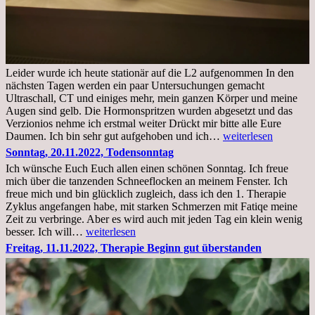
Leider wurde ich heute stationär auf die L2 aufgenommen In den
nächsten Tagen werden ein paar Untersuchungen gemacht
Ultraschall, CT und einiges mehr, mein ganzen Körper und meine
Augen sind gelb. Die Hormonspritzen wurden abgesetzt und das
Verzionios nehme ich erstmal weiter Drückt mir bitte alle Eure
Mittwoch.
Daumen. Ich bin sehr gut aufgehoben und ich…
weiterlesen
23.11.22,Liege
Sonntag, 20.11.2022, Todensonntag
im
Ich wünsche Euch Euch allen einen schönen Sonntag. Ich freue
Krankenhaus
mich über die tanzenden Schneeflocken an meinem Fenster. Ich
stationär
freue mich und bin glücklich zugleich, dass ich den 1. Therapie
Zyklus angefangen habe, mit starken Schmerzen mit Fatiqe meine
Zeit zu verbringe. Aber es wird auch mit jeden Tag ein klein wenig
Sonntag,
besser. Ich will…
weiterlesen
20.11.2022,
Freitag, 11.11.2022, Therapie Beginn gut überstanden
Todensonntag