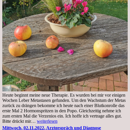
Heute beginnt meine neue Therapie. Es wurden bei mir vor einigen
Wochen Leber Metastasen gefunden. Um den Wachstum der Metas
zurück zu drängen bekomme ich heute nach einer Blutkonrolle das
erste Mal 2 Hormonspritzen in den Popo. Gleichzeitig nehme ich
zum ersten Mal die Verzenios ein. Ich hoffe ich vertrage alles gut.
Mittwoch,
Bitte drückt mir…
weiterlesen
09.11.2022
Mittwoch, 02.11.2022, Arztgespräch und Diagnose