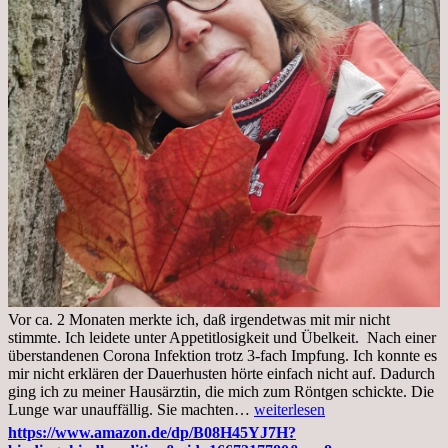
Vor ca. 2 Monaten merkte ich, daß irgendetwas mit mir nicht
stimmte. Ich leidete unter Appetitlosigkeit und Übelkeit. Nach einer
überstandenen Corona Infektion trotz 3-fach Impfung. Ich konnte es
mir nicht erklären der Dauerhusten hörte einfach nicht auf. Dadurch
ging ich zu meiner Hausärztin, die mich zum Röntgen schickte. Die
Mittwoch,
Lunge war unauffällig. Sie machten…
weiterlesen
02.11.2022,
https://www.amazon.de/dp/B08H45YJ7H?
Arztgespräch