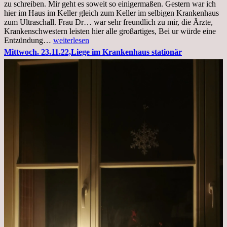
zu schreiben. Mir geht es soweit so einigermaßen. Gestern war ich
hier im Haus im Keller gleich zum Keller im selbigen Krankenhaus
zum Ultraschall. Frau Dr… war sehr freundlich zu mir, die Ärzte,
Krankenschwestern leisten hier alle großartiges, Bei ur würde eine
Freitag,
Entzündung…
weiterlesen
25.11.2022
Mittwoch. 23.11.22,Liege im Krankenhaus stationär
Kleines
Update
aus
dem
Krankenhaus