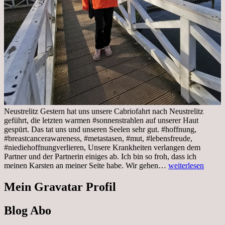
Neustrelitz Gestern hat uns unsere Cabriofahrt nach Neustrelitz
geführt, die letzten warmen #sonnenstrahlen auf unserer Haut
gespürt. Das tat uns und unseren Seelen sehr gut. #hoffnung,
#breastcancerawareness, #metastasen, #mut, #lebensfreude,
#niediehoffnungverlieren, Unsere Krankheiten verlangen dem
Partner und der Partnerin einiges ab. Ich bin so froh, dass ich
Sonnabend,
meinen Karsten an meiner Seite habe. Wir gehen…
weiterlesen
29.10.2022
Cabrio
Mein Gravatar Profil
Ausflug
nach
Blog Abo
Neustrelitz