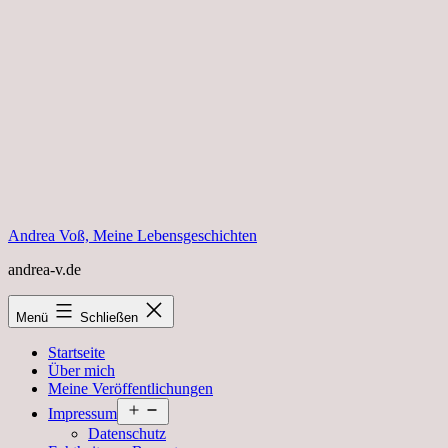
Zum
Inhalt
springen
Andrea Voß, Meine Lebensgeschichten
andrea-v.de
Menü
Schließen
Startseite
Über mich
Meine Veröffentlichungen
Menü
Impressum
öffnen
Datenschutz