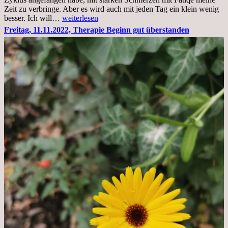
Zeit zu verbringe. Aber es wird auch mit jeden Tag ein klein wenig
Sonntag,
besser. Ich will…
weiterlesen
20.11.2022,
Freitag, 11.11.2022, Therapie Beginn gut überstanden
Todensonntag