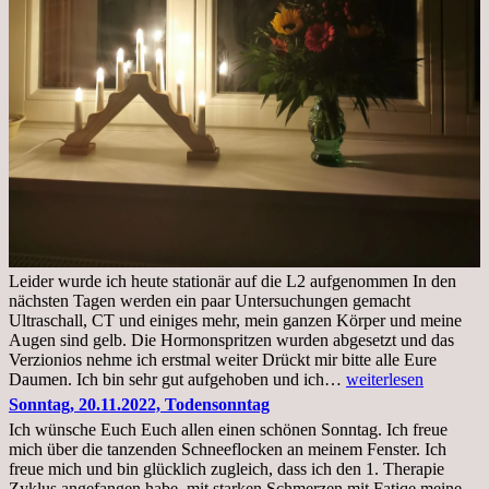
Leider wurde ich heute stationär auf die L2 aufgenommen In den
nächsten Tagen werden ein paar Untersuchungen gemacht
Ultraschall, CT und einiges mehr, mein ganzen Körper und meine
Augen sind gelb. Die Hormonspritzen wurden abgesetzt und das
Verzionios nehme ich erstmal weiter Drückt mir bitte alle Eure
Mittwoch.
Daumen. Ich bin sehr gut aufgehoben und ich…
weiterlesen
23.11.22,Liege
Sonntag, 20.11.2022, Todensonntag
im
Ich wünsche Euch Euch allen einen schönen Sonntag. Ich freue
Krankenhaus
mich über die tanzenden Schneeflocken an meinem Fenster. Ich
stationär
freue mich und bin glücklich zugleich, dass ich den 1. Therapie
Zyklus angefangen habe, mit starken Schmerzen mit Fatiqe meine