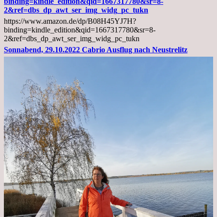
binding=kindle_edition&qid=1667317780&sr=8-
und
2&ref=dbs_dp_awt_ser_img_widg_pc_tukn
Diagnose
https://www.amazon.de/dp/B08H45YJ7H?
Lebermetastasen
binding=kindle_edition&qid=1667317780&sr=8-
2&ref=dbs_dp_awt_ser_img_widg_pc_tukn
Sonnabend, 29.10.2022 Cabrio Ausflug nach Neustrelitz