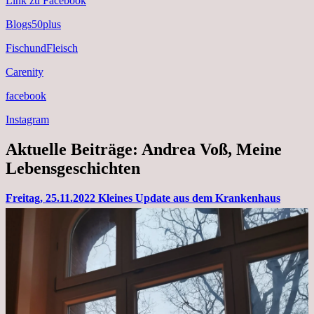
Link zu Facebook
Blogs50plus
FischundFleisch
Carenity
facebook
Instagram
Aktuelle Beiträge: Andrea Voß, Meine
Lebensgeschichten
Freitag, 25.11.2022 Kleines Update aus dem Krankenhaus