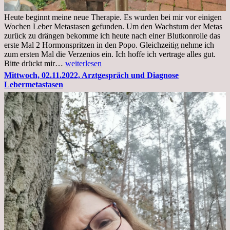
Heute beginnt meine neue Therapie. Es wurden bei mir vor einigen
Wochen Leber Metastasen gefunden. Um den Wachstum der Metas
zurück zu drängen bekomme ich heute nach einer Blutkonrolle das
erste Mal 2 Hormonspritzen in den Popo. Gleichzeitig nehme ich
zum ersten Mal die Verzenios ein. Ich hoffe ich vertrage alles gut.
Mittwoch,
Bitte drückt mir…
weiterlesen
09.11.2022
Mittwoch, 02.11.2022, Arztgespräch und Diagnose
Lebermetastasen