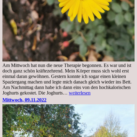
Am Mittwoch hat nun die neue Therapie begonnen. Es war und ist
doch ganz schön kräftezehrend. Mein Körper muss sich wohl erst
einmal daran gewöhnen. Gestern konnte ich sogar einen kleinen
Spaziergang machen und legte mich danach gleich wieder ins Bett.
Am Nachmittag dann habe ich dann eins von den hochkalorischen
Freitag,
Joghurts gekostet. Die Joghurts…
weiterlesen
11.11.2022,
Mittwoch, 09.11.2022
Therapie
Beginn
gut
überstanden