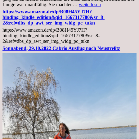
Mittwoch,
Lunge war unauffällig. Sie machten…
weiterlesen
02.11.2022,
https://www.amazon.de/dp/B08H45YJ7H?
Arztgespräch
binding=kindle_edition&qid=1667317780&sr=8-
und
2&ref=dbs_dp_awt_ser_img_widg_pc_tukn
Diagnose
https://www.amazon.de/dp/B08H45YJ7H?
Lebermetastasen
binding=kindle_edition&qid=1667317780&sr=8-
2&ref=dbs_dp_awt_ser_img_widg_pc_tukn
Sonnabend, 29.10.2022 Cabrio Ausflug nach Neustrelitz