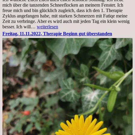
Krankenhaus
mich über die tanzenden Schneeflocken an meinem Fenster. Ich
stationär
freue mich und bin glücklich zugleich, dass ich den 1. Therapie
Zyklus angefangen habe, mit starken Schmerzen mit Fatiqe meine
Zeit zu verbringe. Aber es wird auch mit jeden Tag ein klein wenig
Sonntag,
besser. Ich will…
weiterlesen
20.11.2022,
Freitag, 11.11.2022, Therapie Beginn gut überstanden
Todensonntag