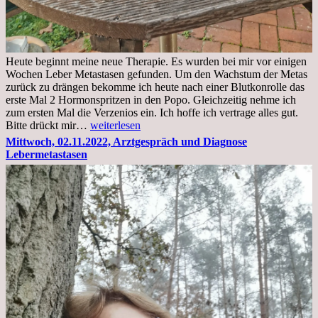
Heute beginnt meine neue Therapie. Es wurden bei mir vor einigen
Wochen Leber Metastasen gefunden. Um den Wachstum der Metas
zurück zu drängen bekomme ich heute nach einer Blutkonrolle das
erste Mal 2 Hormonspritzen in den Popo. Gleichzeitig nehme ich
zum ersten Mal die Verzenios ein. Ich hoffe ich vertrage alles gut.
Mittwoch,
Bitte drückt mir…
weiterlesen
09.11.2022
Mittwoch, 02.11.2022, Arztgespräch und Diagnose
Lebermetastasen