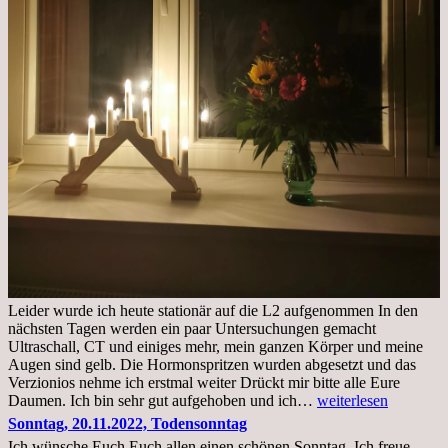
Leider wurde ich heute stationär auf die L2 aufgenommen In den
nächsten Tagen werden ein paar Untersuchungen gemacht
Ultraschall, CT und einiges mehr, mein ganzen Körper und meine
Augen sind gelb. Die Hormonspritzen wurden abgesetzt und das
Verzionios nehme ich erstmal weiter Drückt mir bitte alle Eure
Mittwoch.
Daumen. Ich bin sehr gut aufgehoben und ich…
weiterlesen
23.11.22,Liege
Sonntag, 20.11.2022, Todensonntag
im
Ich wünsche Euch Euch allen einen schönen Sonntag. Ich freue