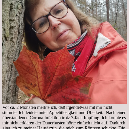
Vor ca. 2 Monaten merkte ich, daß irgendetwas mit mir nicht
stimmte. Ich leidete unter Appetitlosigkeit und Übelkeit. Nach einer
überstandenen Corona Infektion trotz 3-fach Impfung. Ich konnte es
mir nicht erklären der Dauerhusten hörte einfach nicht auf. Dadurch
ging ich zu meiner Hausärztin, die mich zum Röntgen schickte. Die