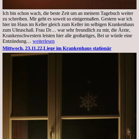
Ich bin schon wach, die beste Zeit um an meinem Tagebuch weiter
zu schreiben. Mir geht es soweit so einigermaßen. Gestern war ich
hier im Haus im Keller gleich zum Keller im selbigen Krankenhaus
zum Ultraschall. Frau Dr… war sehr freundlich zu mir, die Ärzte,
Krankenschwestern leisten hier alle großartiges, Bei ur würde eine
Freitag,
Entzündung…
weiterlesen
25.11.2022
Mittwoch. 23.11.22,Liege im Krankenhaus stationär
Kleines
Update
aus
dem
Krankenhaus