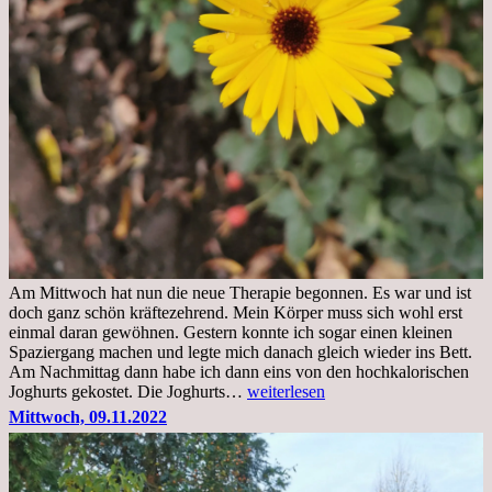
Am Mittwoch hat nun die neue Therapie begonnen. Es war und ist
doch ganz schön kräftezehrend. Mein Körper muss sich wohl erst
einmal daran gewöhnen. Gestern konnte ich sogar einen kleinen
Spaziergang machen und legte mich danach gleich wieder ins Bett.
Am Nachmittag dann habe ich dann eins von den hochkalorischen
Freitag,
Joghurts gekostet. Die Joghurts…
weiterlesen
11.11.2022,
Mittwoch, 09.11.2022
Therapie
Beginn
gut
überstanden