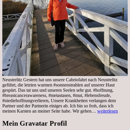
Neustrelitz Gestern hat uns unsere Cabriofahrt nach Neustrelitz
geführt, die letzten warmen #sonnenstrahlen auf unserer Haut
gespürt. Das tat uns und unseren Seelen sehr gut. #hoffnung,
#breastcancerawareness, #metastasen, #mut, #lebensfreude,
#niediehoffnungverlieren, Unsere Krankheiten verlangen dem
Partner und der Partnerin einiges ab. Ich bin so froh, dass ich
Sonnabend,
meinen Karsten an meiner Seite habe. Wir gehen…
weiterlesen
29.10.2022
Cabrio
Mein Gravatar Profil
Ausflug