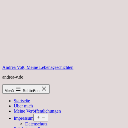
Zum
Inhalt
springen
Andrea Voß, Meine Lebensgeschichten
andrea-v.de
Menü
Schließen
Startseite
Über mich
Meine Veröffentlichungen
Menü
Impressum
öffnen
Datenschutz