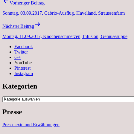
Beitragsnavigation
Vorheriger Beitrag
Sonntag, 03.09.2017, Cabrio-Ausflug, Havelland, Straussenfarm
Nächster Beitrag
Montag, 11.09.2017, Knochenschmerzen, Infusion, Gemüsesuppe
Facebook
Twitter
G+
YouTube
Pinterest
Instagram
Kategorien
Kategorien
Presse
Pressetexte und Erwähnungen