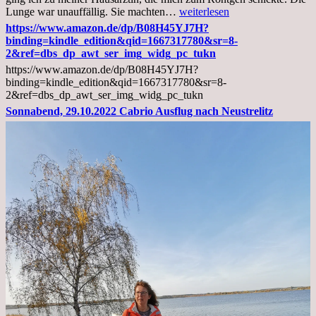
Mittwoch,
Lunge war unauffällig. Sie machten…
weiterlesen
02.11.2022,
https://www.amazon.de/dp/B08H45YJ7H?
Arztgespräch
binding=kindle_edition&qid=1667317780&sr=8-
und
2&ref=dbs_dp_awt_ser_img_widg_pc_tukn
Diagnose
https://www.amazon.de/dp/B08H45YJ7H?
Lebermetastasen
binding=kindle_edition&qid=1667317780&sr=8-
2&ref=dbs_dp_awt_ser_img_widg_pc_tukn
Sonnabend, 29.10.2022 Cabrio Ausflug nach Neustrelitz