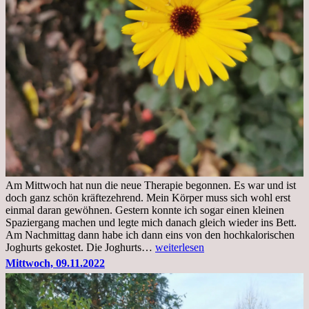
Am Mittwoch hat nun die neue Therapie begonnen. Es war und ist
doch ganz schön kräftezehrend. Mein Körper muss sich wohl erst
einmal daran gewöhnen. Gestern konnte ich sogar einen kleinen
Spaziergang machen und legte mich danach gleich wieder ins Bett.
Am Nachmittag dann habe ich dann eins von den hochkalorischen
Freitag,
Joghurts gekostet. Die Joghurts…
weiterlesen
11.11.2022,
Mittwoch, 09.11.2022
Therapie
Beginn
gut
überstanden