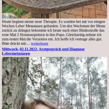
Heute beginnt meine neue Therapie. Es wurden bei mir vor einigen
Wochen Leber Metastasen gefunden. Um den Wachstum der Metas
zurück zu drängen bekomme ich heute nach einer Blutkonrolle das
erste Mal 2 Hormonspritzen in den Popo. Gleichzeitig nehme ich
zum ersten Mal die Verzenios ein. Ich hoffe ich vertrage alles gut.
Mittwoch,
Bitte drückt mir…
weiterlesen
09.11.2022
Mittwoch, 02.11.2022, Arztgespräch und Diagnose
Lebermetastasen