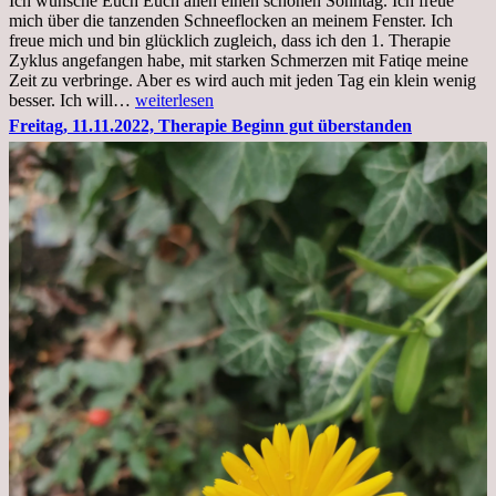
Ich wünsche Euch Euch allen einen schönen Sonntag. Ich freue
Krankenhaus
mich über die tanzenden Schneeflocken an meinem Fenster. Ich
stationär
freue mich und bin glücklich zugleich, dass ich den 1. Therapie
Zyklus angefangen habe, mit starken Schmerzen mit Fatiqe meine
Zeit zu verbringe. Aber es wird auch mit jeden Tag ein klein wenig
Sonntag,
besser. Ich will…
weiterlesen
20.11.2022,
Freitag, 11.11.2022, Therapie Beginn gut überstanden
Todensonntag