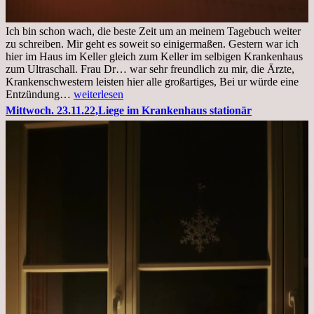
Ich bin schon wach, die beste Zeit um an meinem Tagebuch weiter
zu schreiben. Mir geht es soweit so einigermaßen. Gestern war ich
hier im Haus im Keller gleich zum Keller im selbigen Krankenhaus
zum Ultraschall. Frau Dr… war sehr freundlich zu mir, die Ärzte,
Krankenschwestern leisten hier alle großartiges, Bei ur würde eine
Freitag,
Entzündung…
weiterlesen
25.11.2022
Mittwoch. 23.11.22,Liege im Krankenhaus stationär
Kleines
Update
aus
dem
Krankenhaus