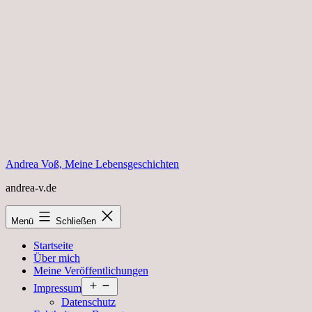
Zum
Inhalt
springen
Andrea Voß, Meine Lebensgeschichten
andrea-v.de
Menü
Schließen
Startseite
Über mich
Meine Veröffentlichungen
Menü
Impressum
öffnen
Datenschutz