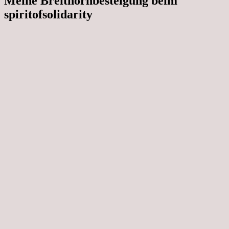
Meine Breithornbesteigung beim
spiritofsolidarity