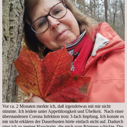
Vor ca. 2 Monaten merkte ich, daß irgendetwas mit mir nicht
stimmte. Ich leidete unter Appetitlosigkeit und Übelkeit. Nach einer
überstandenen Corona Infektion trotz 3-fach Impfung. Ich konnte es
mir nicht erklären der Dauerhusten hörte einfach nicht auf. Dadurch
ging ich zu meiner Hausärztin, die mich zum Röntgen schickte. Die