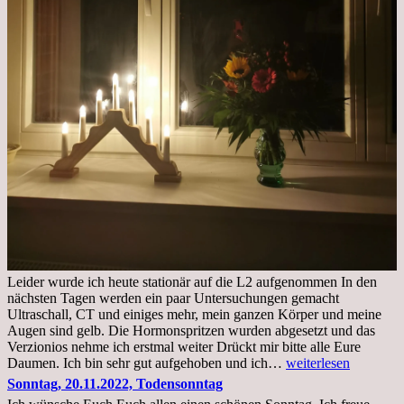
Leider wurde ich heute stationär auf die L2 aufgenommen In den
nächsten Tagen werden ein paar Untersuchungen gemacht
Ultraschall, CT und einiges mehr, mein ganzen Körper und meine
Augen sind gelb. Die Hormonspritzen wurden abgesetzt und das
Verzionios nehme ich erstmal weiter Drückt mir bitte alle Eure
Mittwoch.
Daumen. Ich bin sehr gut aufgehoben und ich…
weiterlesen
23.11.22,Liege
Sonntag, 20.11.2022, Todensonntag
im