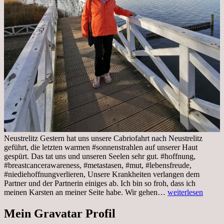
Neustrelitz Gestern hat uns unsere Cabriofahrt nach Neustrelitz
geführt, die letzten warmen #sonnenstrahlen auf unserer Haut
gespürt. Das tat uns und unseren Seelen sehr gut. #hoffnung,
#breastcancerawareness, #metastasen, #mut, #lebensfreude,
#niediehoffnungverlieren, Unsere Krankheiten verlangen dem
Partner und der Partnerin einiges ab. Ich bin so froh, dass ich
Sonnabend,
meinen Karsten an meiner Seite habe. Wir gehen…
weiterlesen
29.10.2022
Cabrio
Mein Gravatar Profil
Ausflug