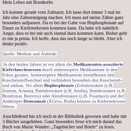
Mein Leben mit Brustkrebs
Ich komme gerade vom Zahnarzt. Ich lasse dort immer 3 mal im
Jahr eine Zahnreinigung machen. Ich muss auf meine Zähne ganz
besonders aufpassen. Da es bei der Gabe von Bisphosphonate auf
Dauer zu Kiefernekrosen kommen kann. Da habe ich natürlich
Angst, dass es bei mir auch einmal dazu kommen kann. Bisher geht
es mir ja prima. Ich hoffe, dass das noch lange so bleibt. Aber ich
denke positiv.
Quelle: Medizin und Ästhetik:
In den letzten Jahren ist vor allem die
Medikamenten-assoziierte
Kieferknochenrosen
durch antiresorptive Medikamente in den
Fokus geraten. Antiresorptive Medikamente beeinflussen den
Knochenstoffwechsel und verhindern besonders den Knochenab-
und umbau. Vor allem
Bisphosphonate
(Zolodronsäure (z.B.
Zometa, Aclasta), Pamidronsäure (z.B. Aredia), Ibandronsäure (z.B.
Bondronat, Bonviva) oder Alendronsäure (z.B. Fosamax)) und der
Antikörper
Denosumab
(XGeva, Prolia) können zu Kiefernekrosen
führen.
Anschließend bin ich noch in der Bibliothek gewesen und habe mir
3 Bücher ausgeliehen. Ganz besonders freue ich mich darauf das
Buch von Maxie Wander: „Tagebücher und Briefe“ zu lesen.