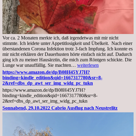
Vor ca. 2 Monaten merkte ich, daß irgendetwas mit mir nicht
stimmte. Ich leidete unter Appetitlosigkeit und Übelkeit. Nach einer
überstandenen Corona Infektion trotz 3-fach Impfung. Ich konnte es
mir nicht erklären der Dauerhusten hörte einfach nicht auf. Dadurch
ging ich zu meiner Hausärztin, die mich zum Röntgen schickte. Die
Mittwoch,
Lunge war unauffällig. Sie machten…
weiterlesen
02.11.2022,
https://www.amazon.de/dp/B08H45YJ7H?
Arztgespräch
binding=kindle_edition&qid=1667317780&sr=8-
und
2&ref=dbs_dp_awt_ser_img_widg_pc_tukn
Diagnose
https://www.amazon.de/dp/B08H45YJ7H?
Lebermetastasen
binding=kindle_edition&qid=1667317780&sr=8-
2&ref=dbs_dp_awt_ser_img_widg_pc_tukn
Sonnabend, 29.10.2022 Cabrio Ausflug nach Neustrelitz