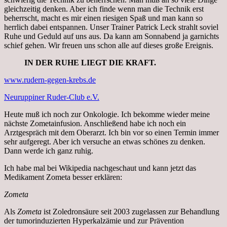
gleichzeitig denken. Aber ich finde wenn man die Technik erst
beherrscht, macht es mir einen riesigen Spaß und man kann so
herrlich dabei entspannen. Unser Trainer Patrick Leck strahlt soviel
Ruhe und Geduld auf uns aus. Da kann am Sonnabend ja garnichts
schief gehen. Wir freuen uns schon alle auf dieses große Ereignis.
IN DER RUHE LIEGT DIE KRAFT.
www.rudern-gegen-krebs.de
Neuruppiner Ruder-Club e.V.
Heute muß ich noch zur Onkologie. Ich bekomme wieder meine
nächste Zometainfusion. Anschließend habe ich noch ein
Arztgespräch mit dem Oberarzt. Ich bin vor so einen Termin immer
sehr aufgeregt. Aber ich versuche an etwas schönes zu denken.
Dann werde ich ganz ruhig.
Ich habe mal bei Wikipedia nachgeschaut und kann jetzt das
Medikament Zometa besser erklären:
Zometa
Als
Zometa
ist Zoledronsäure seit 2003 zugelassen zur Behandlung
der tumorinduzierten Hyperkalzämie und zur Prävention