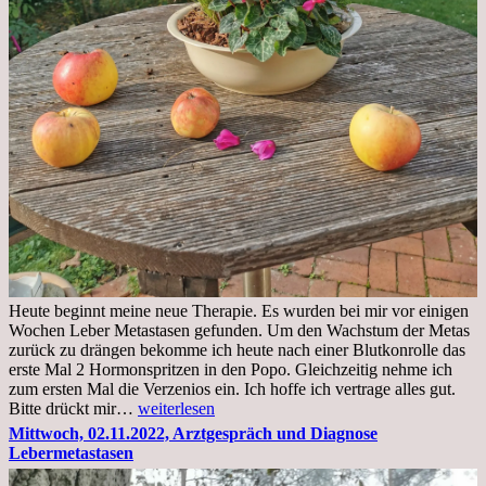
Heute beginnt meine neue Therapie. Es wurden bei mir vor einigen
Wochen Leber Metastasen gefunden. Um den Wachstum der Metas
zurück zu drängen bekomme ich heute nach einer Blutkonrolle das
erste Mal 2 Hormonspritzen in den Popo. Gleichzeitig nehme ich
zum ersten Mal die Verzenios ein. Ich hoffe ich vertrage alles gut.
Mittwoch,
Bitte drückt mir…
weiterlesen
09.11.2022
Mittwoch, 02.11.2022, Arztgespräch und Diagnose
Lebermetastasen