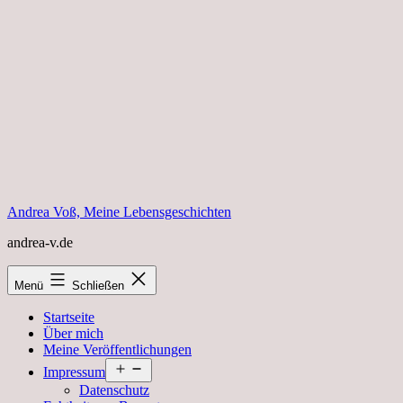
Zum
Inhalt
springen
Andrea Voß, Meine Lebensgeschichten
andrea-v.de
Menü
Schließen
Startseite
Über mich
Meine Veröffentlichungen
Menü
Impressum
öffnen
Datenschutz