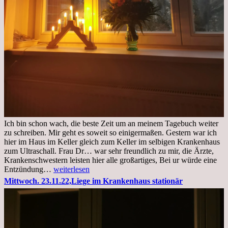
Ich bin schon wach, die beste Zeit um an meinem Tagebuch weiter
zu schreiben. Mir geht es soweit so einigermaßen. Gestern war ich
hier im Haus im Keller gleich zum Keller im selbigen Krankenhaus
zum Ultraschall. Frau Dr… war sehr freundlich zu mir, die Ärzte,
Krankenschwestern leisten hier alle großartiges, Bei ur würde eine
Freitag,
Entzündung…
weiterlesen
25.11.2022
Mittwoch. 23.11.22,Liege im Krankenhaus stationär
Kleines
Update
aus
dem
Krankenhaus