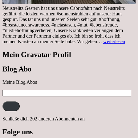
Neustrelitz Gestern hat uns unsere Cabriofahrt nach Neustrelitz
geführt, die letzten warmen #sonnenstrahlen auf unserer Haut
gespürt. Das tat uns und unseren Seelen sehr gut. #hoffnung,
#breastcancerawareness, #metastasen, #mut, #lebensfreude,
#niediehoffnungverlieren, Unsere Krankheiten verlangen dem
Partner und der Partnerin einiges ab. Ich bin so froh, dass ich
Sonnabend,
meinen Karsten an meiner Seite habe. Wir gehen…
weiterlesen
29.10.2022
Cabrio
Mein Gravatar Profil
Ausflug
nach
Blog Abo
Neustrelitz
Meine Blog Abos
E-
Mail-
Adresse:
Schließe dich 202 anderen Abonnenten an
Folge uns