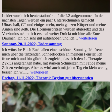
Leider wurde ich heute stationär auf die L2 aufgenommen In den
nächsten Tagen werden ein paar Untersuchungen gemacht
Ultraschall, CT und einiges mehr, mein ganzen Körper und meine
Augen sind gelb. Die Hormonspritzen wurden abgesetzt und das
Verzionios nehme ich erstmal weiter Drückt mir bitte alle Eure
Mittwoch.
Daumen. Ich bin sehr gut aufgehoben und ich…
weiterlesen
23.11.22,Liege
Sonntag, 20.11.2022, Todensonntag
im
Ich wünsche Euch Euch allen einen schönen Sonntag. Ich freue
Krankenhaus
mich über die tanzenden Schneeflocken an meinem Fenster. Ich
stationär
freue mich und bin glücklich zugleich, dass ich den 1. Therapie
Zyklus angefangen habe, mit starken Schmerzen mit Fatiqe meine
Zeit zu verbringe. Aber es wird auch mit jeden Tag ein klein wenig
Sonntag,
besser. Ich will…
weiterlesen
20.11.2022,
Freitag, 11.11.2022, Therapie Beginn gut überstanden
Todensonntag