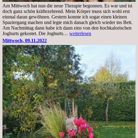
Am Mittwoch hat nun die neue Therapie begonnen. Es war und ist
doch ganz schön kräftezehrend. Mein Körper muss sich wohl erst
einmal daran gewöhnen. Gestern konnte ich sogar einen kleinen
Spaziergang machen und legte mich danach gleich wieder ins Bett.
Am Nachmittag dann habe ich dann eins von den hochkalorischen
Freitag,
Joghurts gekostet. Die Joghurts…
weiterlesen
11.11.2022,
Mittwoch, 09.11.2022
Therapie
Beginn
gut
überstanden