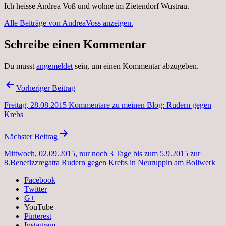
Ich heisse Andrea Voß und wohne im Zietendorf Wustrau.
Alle Beiträge von AndreaVoss anzeigen.
Schreibe einen Kommentar
Du musst
angemeldet
sein, um einen Kommentar abzugeben.
Beitragsnavigation
Vorheriger Beitrag
Freitag, 28.08.2015 Kommentare zu meinen Blog: Rudern gegen
Krebs
Nächster Beitrag
Mittwoch, 02.09.2015, nur noch 3 Tage bis zum 5.9.2015 zur
8.Benefizzregatta Rudern gegen Krebs in Neuruppin am Bollwerk
Facebook
Twitter
G+
YouTube
Pinterest
Instagram