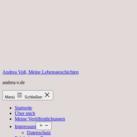
Zum
Inhalt
springen
Andrea Voß, Meine Lebensgeschichten
andrea-v.de
Menü
Schließen
Startseite
Über mich
Meine Veröffentlichungen
Menü
Impressum
öffnen
Datenschutz