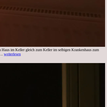
im Haus im Keller gleich zum Keller im selbigen Krankenhaus zum
Freitag,
ng…
weiterlesen
25.11.2022
Kleines
Update
aus
dem
Krankenhaus