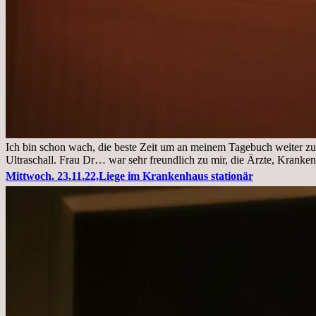
Ich bin schon wach, die beste Zeit um an meinem Tagebuch weiter zu
Ultraschall. Frau Dr… war sehr freundlich zu mir, die Ärzte, Kranke
Mittwoch. 23.11.22,Liege im Krankenhaus stationär