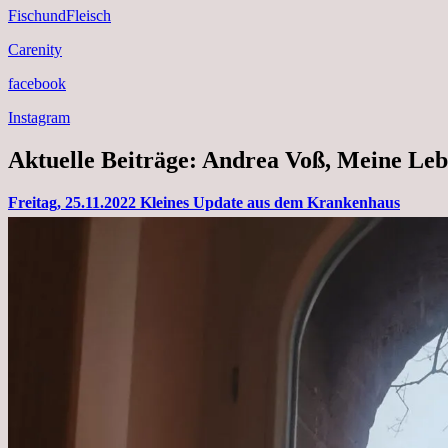
FischundFleisch
Carenity
facebook
Instagram
Aktuelle Beiträge: Andrea Voß, Meine Leb
Freitag, 25.11.2022 Kleines Update aus dem Krankenhaus