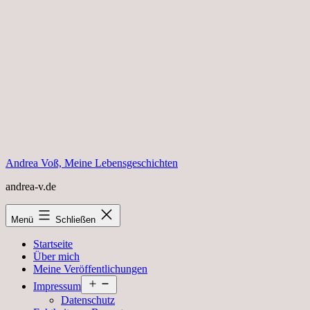
Zum
Inhalt
springen
Andrea Voß, Meine Lebensgeschichten
andrea-v.de
Menü
Schließen
Startseite
Über mich
Meine Veröffentlichungen
Menü
Impressum
öffnen
Datenschutz