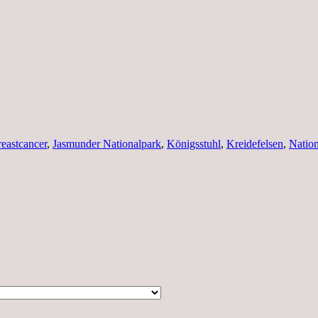
reastcancer
,
Jasmunder Nationalpark
,
Königsstuhl
,
Kreidefelsen
,
Natio