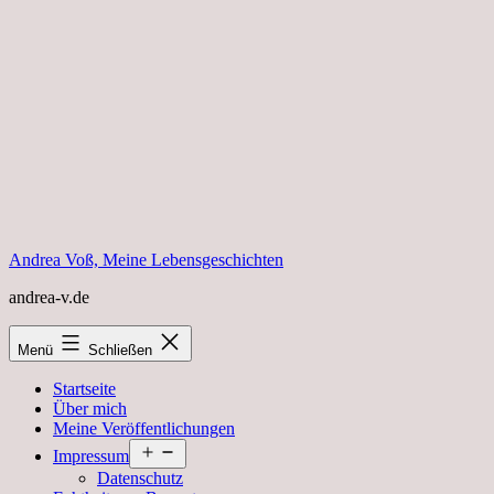
Zum
Inhalt
springen
Andrea Voß, Meine Lebensgeschichten
andrea-v.de
Menü
Schließen
Startseite
Über mich
Meine Veröffentlichungen
Menü
Impressum
öffnen
Datenschutz