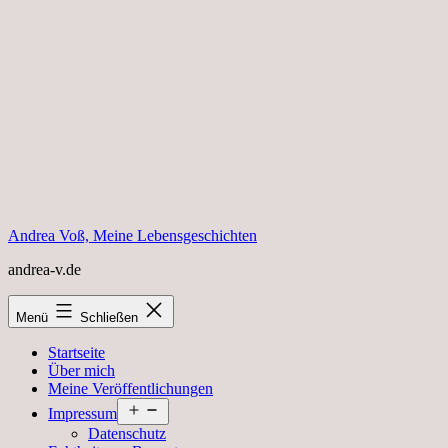
Zum
Inhalt
springen
Andrea Voß, Meine Lebensgeschichten
andrea-v.de
Menü
Schließen
Startseite
Über mich
Meine Veröffentlichungen
Menü
Impressum
öffnen
Datenschutz