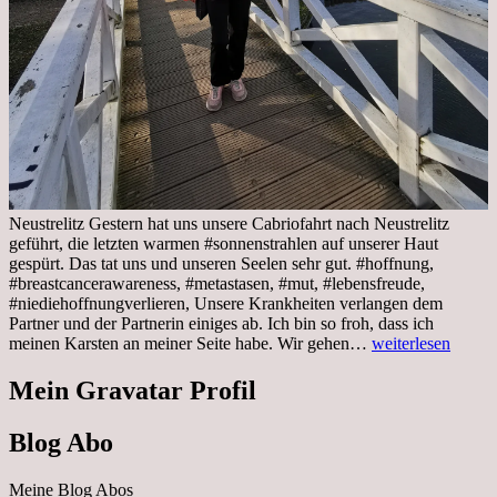
Neustrelitz Gestern hat uns unsere Cabriofahrt nach Neustrelitz
geführt, die letzten warmen #sonnenstrahlen auf unserer Haut
gespürt. Das tat uns und unseren Seelen sehr gut. #hoffnung,
#breastcancerawareness, #metastasen, #mut, #lebensfreude,
#niediehoffnungverlieren, Unsere Krankheiten verlangen dem
Partner und der Partnerin einiges ab. Ich bin so froh, dass ich
Sonnabend,
meinen Karsten an meiner Seite habe. Wir gehen…
weiterlesen
29.10.2022
Cabrio
Mein Gravatar Profil
Ausflug
nach
Blog Abo
Neustrelitz
Meine Blog Abos