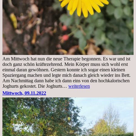
Am Mittwoch hat nun die neue Therapie begonnen. Es war und ist
doch ganz schön kräftezehrend. Mein Körper muss sich wohl erst
einmal daran gewöhnen. Gestern konnte ich sogar einen kleinen
Spaziergang machen und legte mich danach gleich wieder ins Bett.
Am Nachmittag dann habe ich dann eins von den hochkalorischen
Freitag,
Joghurts gekostet. Die Joghurts…
weiterlesen
11.11.2022,
Mittwoch, 09.11.2022
Therapie
Beginn
gut
überstanden