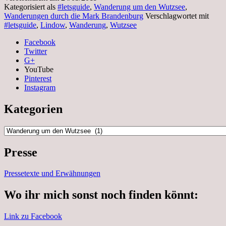
Kategorisiert als
#letsguide
,
Wanderung um den Wutzsee
,
Wanderungen durch die Mark Brandenburg
Verschlagwortet mit
#letsguide
,
Lindow
,
Wanderung
,
Wutzsee
Facebook
Twitter
G+
YouTube
Pinterest
Instagram
Kategorien
Kategorien
Presse
Pressetexte und Erwähnungen
Wo ihr mich sonst noch finden könnt:
Link zu Facebook