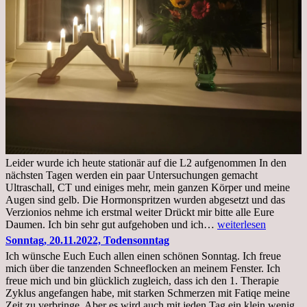
Leider wurde ich heute stationär auf die L2 aufgenommen In den
nächsten Tagen werden ein paar Untersuchungen gemacht
Ultraschall, CT und einiges mehr, mein ganzen Körper und meine
Augen sind gelb. Die Hormonspritzen wurden abgesetzt und das
Verzionios nehme ich erstmal weiter Drückt mir bitte alle Eure
Mittwoch.
Daumen. Ich bin sehr gut aufgehoben und ich…
weiterlesen
23.11.22,Liege
Sonntag, 20.11.2022, Todensonntag
im
Ich wünsche Euch Euch allen einen schönen Sonntag. Ich freue
Krankenhaus
mich über die tanzenden Schneeflocken an meinem Fenster. Ich
stationär
freue mich und bin glücklich zugleich, dass ich den 1. Therapie
Zyklus angefangen habe, mit starken Schmerzen mit Fatiqe meine
Zeit zu verbringe. Aber es wird auch mit jeden Tag ein klein wenig