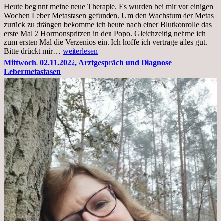
Heute beginnt meine neue Therapie. Es wurden bei mir vor einigen
Wochen Leber Metastasen gefunden. Um den Wachstum der Metas
zurück zu drängen bekomme ich heute nach einer Blutkonrolle das
erste Mal 2 Hormonspritzen in den Popo. Gleichzeitig nehme ich
zum ersten Mal die Verzenios ein. Ich hoffe ich vertrage alles gut.
Mittwoch,
Bitte drückt mir…
weiterlesen
09.11.2022
Mittwoch, 02.11.2022, Arztgespräch und Diagnose
Lebermetastasen