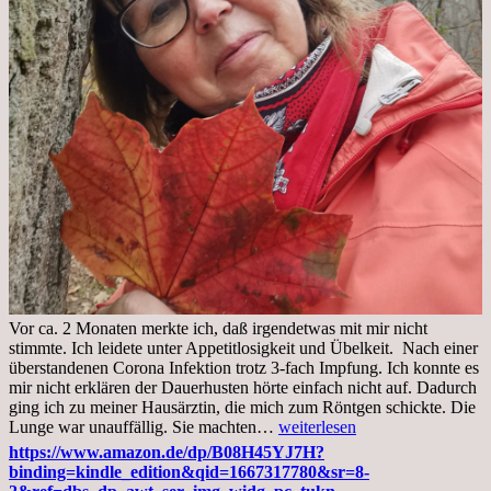
Vor ca. 2 Monaten merkte ich, daß irgendetwas mit mir nicht
stimmte. Ich leidete unter Appetitlosigkeit und Übelkeit. Nach einer
überstandenen Corona Infektion trotz 3-fach Impfung. Ich konnte es
mir nicht erklären der Dauerhusten hörte einfach nicht auf. Dadurch
ging ich zu meiner Hausärztin, die mich zum Röntgen schickte. Die
Mittwoch,
Lunge war unauffällig. Sie machten…
weiterlesen
02.11.2022,
https://www.amazon.de/dp/B08H45YJ7H?
Arztgespräch
binding=kindle_edition&qid=1667317780&sr=8-
und