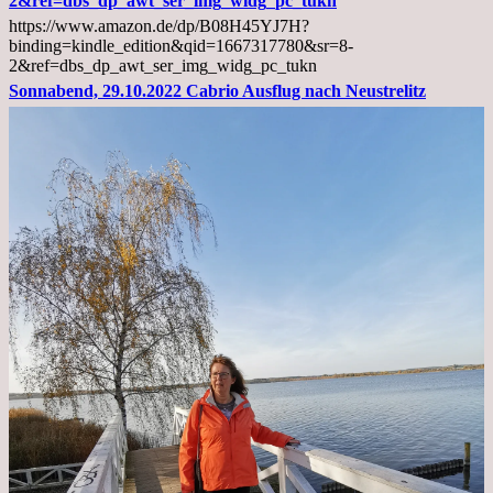
2&ref=dbs_dp_awt_ser_img_widg_pc_tukn
Diagnose
https://www.amazon.de/dp/B08H45YJ7H?
Lebermetastasen
binding=kindle_edition&qid=1667317780&sr=8-
2&ref=dbs_dp_awt_ser_img_widg_pc_tukn
Sonnabend, 29.10.2022 Cabrio Ausflug nach Neustrelitz