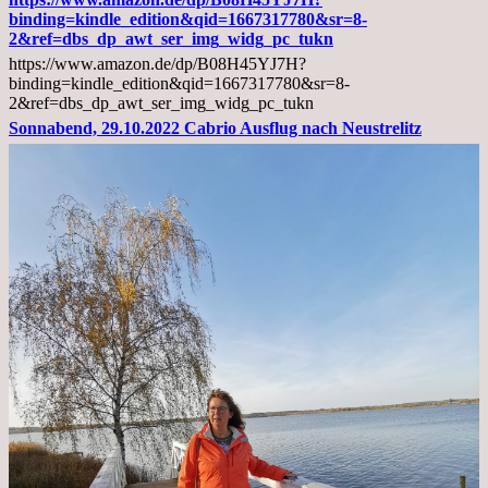
Arztgespräch
binding=kindle_edition&qid=1667317780&sr=8-
und
2&ref=dbs_dp_awt_ser_img_widg_pc_tukn
Diagnose
https://www.amazon.de/dp/B08H45YJ7H?
Lebermetastasen
binding=kindle_edition&qid=1667317780&sr=8-
2&ref=dbs_dp_awt_ser_img_widg_pc_tukn
Sonnabend, 29.10.2022 Cabrio Ausflug nach Neustrelitz