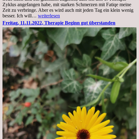
Zyklus angefangen habe, mit starken Schmerzen mit Fatiqe meine
Zeit zu verbringe. Aber es wird auch mit jeden Tag ein klein wenig
Sonntag,
besser. Ich will…
weiterlesen
20.11.2022,
Freitag, 11.11.2022, Therapie Beginn gut überstanden
Todensonntag