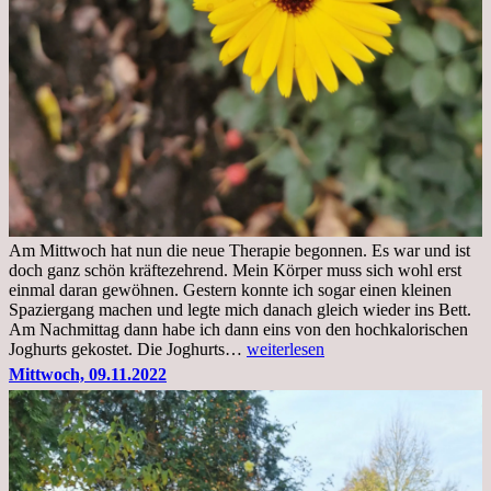
Am Mittwoch hat nun die neue Therapie begonnen. Es war und ist
doch ganz schön kräftezehrend. Mein Körper muss sich wohl erst
einmal daran gewöhnen. Gestern konnte ich sogar einen kleinen
Spaziergang machen und legte mich danach gleich wieder ins Bett.
Am Nachmittag dann habe ich dann eins von den hochkalorischen
Freitag,
Joghurts gekostet. Die Joghurts…
weiterlesen
11.11.2022,
Mittwoch, 09.11.2022
Therapie
Beginn
gut
überstanden