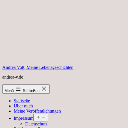
Zum
Inhalt
springen
Andrea Voß, Meine Lebensgeschichten
andrea-v.de
Menü
Schließen
Startseite
Über mich
Meine Veröffentlichungen
Menü
Impressum
öffnen
Datenschutz