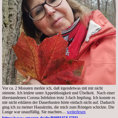
Vor ca. 2 Monaten merkte ich, daß irgendetwas mit mir nicht
stimmte. Ich leidete unter Appetitlosigkeit und Übelkeit. Nach einer
überstandenen Corona Infektion trotz 3-fach Impfung. Ich konnte es
mir nicht erklären der Dauerhusten hörte einfach nicht auf. Dadurch
ging ich zu meiner Hausärztin, die mich zum Röntgen schickte. Die
Mittwoch,
Lunge war unauffällig. Sie machten…
weiterlesen
02.11.2022,
https://www.amazon.de/dp/B08H45YJ7H?