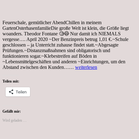
Feuerschale, gemütlicher AbendChillen in meinem
GartenOsterhasenfamilieDie große Welt ist klein, die Größe liegt
woanders. Theodor Fontane 🧐😷 Nur damit ich NIEMALS
vergesse…. April 2020 ~Der Benzinpreis betrug 1,01 €.~Schule
geschlossen – ja Unterricht zuhause findet statt.~Abgesagte
Prüfungen.~Distanzmaßnahmen sind obligatorisch und
funktionieren sogar.~Klebestreifen auf Böden in
~Lebensmittelgeschäften und anderen ~Einrichtungen, um den
Tag
Abstand zwischen den Kunden……
weiterlesen
19,
Coronakrise,
Teilen mit:
Palmsonntag
Teilen
Gefällt mir:
Wird geladen …