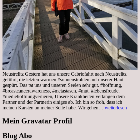
Neustrelitz Gestern hat uns unsere Cabriofahrt nach Neustrelitz
geführt, die letzten warmen #sonnenstrahlen auf unserer Haut
gespürt. Das tat uns und unseren Seelen sehr gut. #hoffnung,
#breastcancerawareness, #metastasen, #mut, #lebensfreude,
#niediehoffnungverlieren, Unsere Krankheiten verlangen dem
Partner und der Partnerin einiges ab. Ich bin so froh, dass ich
Sonnabend,
meinen Karsten an meiner Seite habe. Wir gehen…
weiterlesen
29.10.2022
Cabrio
Mein Gravatar Profil
Ausflug
nach
Blog Abo
Neustrelitz