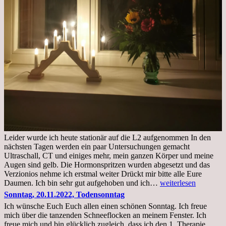
Leider wurde ich heute stationär auf die L2 aufgenommen In den
nächsten Tagen werden ein paar Untersuchungen gemacht
Ultraschall, CT und einiges mehr, mein ganzen Körper und meine
Augen sind gelb. Die Hormonspritzen wurden abgesetzt und das
Verzionios nehme ich erstmal weiter Drückt mir bitte alle Eure
Mittwoch.
Daumen. Ich bin sehr gut aufgehoben und ich…
weiterlesen
23.11.22,Liege
Sonntag, 20.11.2022, Todensonntag
im
Ich wünsche Euch Euch allen einen schönen Sonntag. Ich freue
Krankenhaus
mich über die tanzenden Schneeflocken an meinem Fenster. Ich
stationär
freue mich und bin glücklich zugleich, dass ich den 1. Therapie