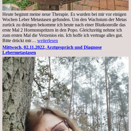
Heute beginnt meine neue Therapie. Es wurden bei mir vor einigen
Wochen Leber Metastasen gefunden. Um den Wachstum der Metas
zurück zu drängen bekomme ich heute nach einer Blutkonrolle das
erste Mal 2 Hormonspritzen in den Popo. Gleichzeitig nehme ich
zum ersten Mal die Verzenios ein. Ich hoffe ich vertrage alles gut.
Mittwoch,
Bitte drückt mir…
weiterlesen
09.11.2022
Mittwoch, 02.11.2022, Arztgespräch und Diagnose
Lebermetastasen