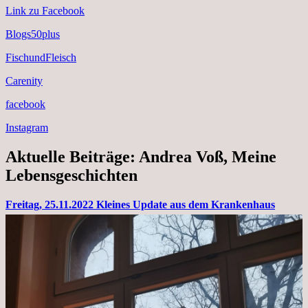
Link zu Facebook
Blogs50plus
FischundFleisch
Carenity
facebook
Instagram
Aktuelle Beiträge: Andrea Voß, Meine
Lebensgeschichten
Freitag, 25.11.2022 Kleines Update aus dem Krankenhaus