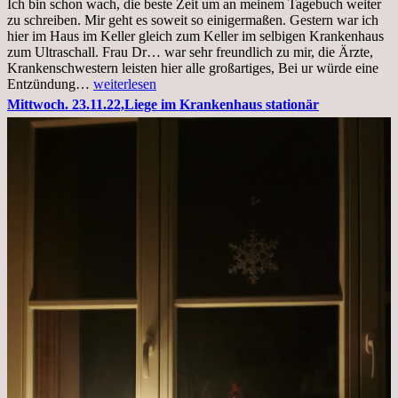
Ich bin schon wach, die beste Zeit um an meinem Tagebuch weiter
zu schreiben. Mir geht es soweit so einigermaßen. Gestern war ich
hier im Haus im Keller gleich zum Keller im selbigen Krankenhaus
zum Ultraschall. Frau Dr… war sehr freundlich zu mir, die Ärzte,
Krankenschwestern leisten hier alle großartiges, Bei ur würde eine
Freitag,
Entzündung…
weiterlesen
25.11.2022
Mittwoch. 23.11.22,Liege im Krankenhaus stationär
Kleines
Update
aus
dem
Krankenhaus