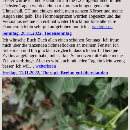
Leider wurde ich heute stationär auf die L2 aufgenommen In den
nächsten Tagen werden ein paar Untersuchungen gemacht
Ultraschall, CT und einiges mehr, mein ganzen Körper und meine
Augen sind gelb. Die Hormonspritzen wurden abgesetzt und das
Verzionios nehme ich erstmal weiter Drückt mir bitte alle Eure
Mittwoch.
Daumen. Ich bin sehr gut aufgehoben und ich…
weiterlesen
23.11.22,Liege
Sonntag, 20.11.2022, Todensonntag
im
Ich wünsche Euch Euch allen einen schönen Sonntag. Ich freue
Krankenhaus
mich über die tanzenden Schneeflocken an meinem Fenster. Ich
stationär
freue mich und bin glücklich zugleich, dass ich den 1. Therapie
Zyklus angefangen habe, mit starken Schmerzen mit Fatiqe meine
Zeit zu verbringe. Aber es wird auch mit jeden Tag ein klein wenig
Sonntag,
besser. Ich will…
weiterlesen
20.11.2022,
Freitag, 11.11.2022, Therapie Beginn gut überstanden
Todensonntag