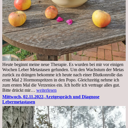
Heute beginnt meine neue Therapie. Es wurden bei mir vor einigen
Wochen Leber Metastasen gefunden. Um den Wachstum der Metas
zurück zu drängen bekomme ich heute nach einer Blutkonrolle das
erste Mal 2 Hormonspritzen in den Popo. Gleichzeitig nehme ich
zum ersten Mal die Verzenios ein. Ich hoffe ich vertrage alles gut.
Mittwoch,
Bitte drückt mir…
weiterlesen
09.11.2022
Mittwoch, 02.11.2022, Arztgespräch und Diagnose
Lebermetastasen