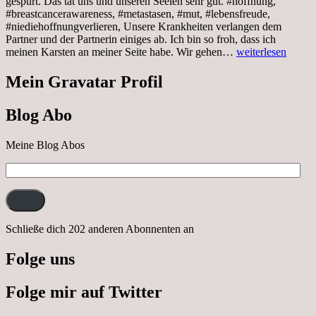
gespürt. Das tat uns und unseren Seelen sehr gut. #hoffnung,
#breastcancerawareness, #metastasen, #mut, #lebensfreude,
#niediehoffnungverlieren, Unsere Krankheiten verlangen dem
Partner und der Partnerin einiges ab. Ich bin so froh, dass ich
Sonnabend,
meinen Karsten an meiner Seite habe. Wir gehen…
weiterlesen
29.10.2022
Cabrio
Mein Gravatar Profil
Ausflug
nach
Blog Abo
Neustrelitz
Meine Blog Abos
E-
Mail-
Adresse:
Schließe dich 202 anderen Abonnenten an
Folge uns
Folge mir auf Twitter