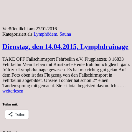
Veröffentlicht am
27/01/2016
Kategorisiert als
Lymphödem
,
Sauna
Dienstag, den 14.04.2015, Lymphdrainage
TAKE OFF Fallschirmsport Fehrbellin e.V. Flugplatzstr. 3 16833
Fehrbellin Mein Leben mit BrustkrebsHeute früh bin ich gleich ganz
früh zur Lymphdrainage gewesen. Es hat mir richtig gut getan.Auf
dem Foto oben ist das Flugzeug von den Fallschirmsport in
Fehrbellin abgebildet. Unsere Tochter hat schon 2* einen
Die
Tandemsprung mit gemacht. Sie ist total begeistert davon. Ich……
de
weiterlesen
14.
Ly
Teilen mit:
Teilen