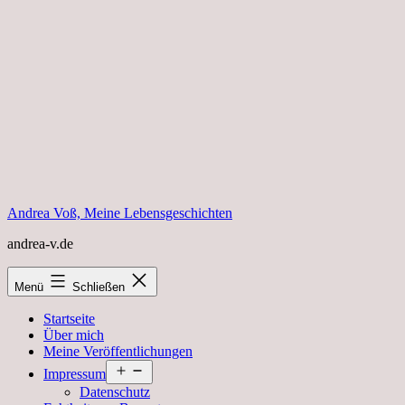
Zum
Inhalt
springen
Andrea Voß, Meine Lebensgeschichten
andrea-v.de
Menü
Schließen
Startseite
Über mich
Meine Veröffentlichungen
Menü
Impressum
öffnen
Datenschutz