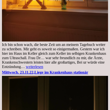
Ich bin schon wach, die beste Zeit um an meinem Tagebuch weiter
zu schreiben. Mir geht es soweit so einigermaßen. Gestern war ich
hier im Haus im Keller gleich zum Keller im selbigen Krankenhaus
zum Ultraschall. Frau Dr… war sehr freundlich zu mir, die Ärzte,
Krankenschwestern leisten hier alle großartiges, Bei ur würde eine
Freitag,
Entzündung…
weiterlesen
25.11.2022
Mittwoch. 23.11.22,Liege im Krankenhaus stationär
Kleines
Update
aus
dem
Krankenhaus