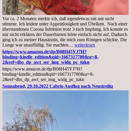
Vor ca. 2 Monaten merkte ich, daß irgendetwas mit mir nicht
stimmte. Ich leidete unter Appetitlosigkeit und Übelkeit. Nach einer
überstandenen Corona Infektion trotz 3-fach Impfung. Ich konnte es
mir nicht erklären der Dauerhusten hörte einfach nicht auf. Dadurch
ging ich zu meiner Hausärztin, die mich zum Röntgen schickte. Die
Mittwoch,
Lunge war unauffällig. Sie machten…
weiterlesen
02.11.2022,
https://www.amazon.de/dp/B08H45YJ7H?
Arztgespräch
binding=kindle_edition&qid=1667317780&sr=8-
und
2&ref=dbs_dp_awt_ser_img_widg_pc_tukn
Diagnose
https://www.amazon.de/dp/B08H45YJ7H?
Lebermetastasen
binding=kindle_edition&qid=1667317780&sr=8-
2&ref=dbs_dp_awt_ser_img_widg_pc_tukn
Sonnabend, 29.10.2022 Cabrio Ausflug nach Neustrelitz