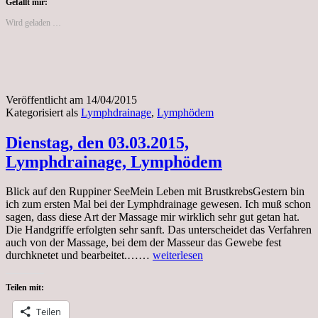
Gefällt mir:
Wird geladen …
Veröffentlicht am
14/04/2015
Kategorisiert als
Lymphdrainage
,
Lymphödem
Dienstag, den 03.03.2015,
Lymphdrainage, Lymphödem
Blick auf den Ruppiner SeeMein Leben mit BrustkrebsGestern bin
ich zum ersten Mal bei der Lymphdrainage gewesen. Ich muß schon
sagen, dass diese Art der Massage mir wirklich sehr gut getan hat.
Die Handgriffe erfolgten sehr sanft. Das unterscheidet das Verfahren
auch von der Massage, bei dem der Masseur das Gewebe fest
Dienstag,
durchknetet und bearbeitet.……
weiterlesen
den
03.03.2015,
Teilen mit:
Lymphdrainage,
Lymphödem
Teilen