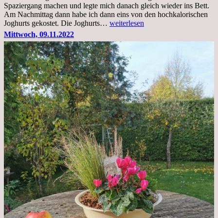
Spaziergang machen und legte mich danach gleich wieder ins Bett.
Am Nachmittag dann habe ich dann eins von den hochkalorischen
Freitag,
Joghurts gekostet. Die Joghurts…
weiterlesen
11.11.2022,
Mittwoch, 09.11.2022
Therapie
Beginn
gut
überstanden