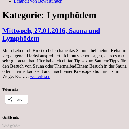
Echtheit von Bewertungen
Kategorie:
Lymphödem
Mittwoch, 27.01.2016, Sauna und
Lymphödem
Mein Leben mit BrustkrebsIch habe das Saunen bei meiner Reha im
vergangenen Herbst ausprobiert . Ich muß schon sagen, dass es mir
sehr gut getan hat. Hier habe ich einige Tipps zum Saunen:Tipps für
den Besuch von Sauna oder ThermalbadEinem Besuch in der Sauna
oder Thermalbad steht auch nach einer Krebsoperation nichts im
Mittwoch,
Wege. Es……
weiterlesen
27.01.2016,
Sauna
Teilen mit:
und
Lymphödem
Teilen
Gefällt mir:
Wird geladen …