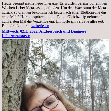
Heute beginnt meine neue Therapie. Es wurden bei mir vor einigen
Wochen Leber Metastasen gefunden. Um den Wachstum der Metas
zurück zu drängen bekomme ich heute nach einer Blutkonrolle das
erste Mal 2 Hormonspritzen in den Popo. Gleichzeitig nehme ich
zum ersten Mal die Verzenios ein. Ich hoffe ich vertrage alles gut.
Mittwoch,
Bitte drückt mir…
weiterlesen
09.11.2022
Mittwoch, 02.11.2022, Arztgespräch und Diagnose
Lebermetastasen