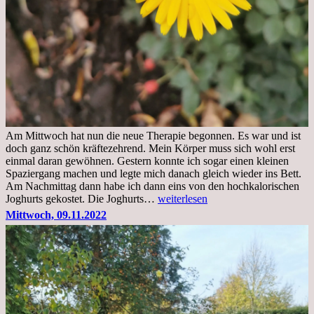
Am Mittwoch hat nun die neue Therapie begonnen. Es war und ist
doch ganz schön kräftezehrend. Mein Körper muss sich wohl erst
einmal daran gewöhnen. Gestern konnte ich sogar einen kleinen
Spaziergang machen und legte mich danach gleich wieder ins Bett.
Am Nachmittag dann habe ich dann eins von den hochkalorischen
Freitag,
Joghurts gekostet. Die Joghurts…
weiterlesen
11.11.2022,
Mittwoch, 09.11.2022
Therapie
Beginn
gut
überstanden