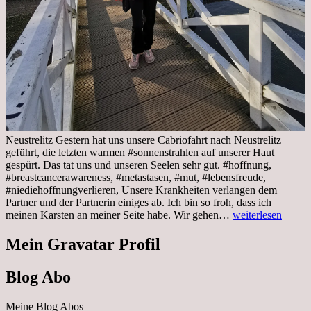
Neustrelitz Gestern hat uns unsere Cabriofahrt nach Neustrelitz
geführt, die letzten warmen #sonnenstrahlen auf unserer Haut
gespürt. Das tat uns und unseren Seelen sehr gut. #hoffnung,
#breastcancerawareness, #metastasen, #mut, #lebensfreude,
#niediehoffnungverlieren, Unsere Krankheiten verlangen dem
Partner und der Partnerin einiges ab. Ich bin so froh, dass ich
Sonnabend,
meinen Karsten an meiner Seite habe. Wir gehen…
weiterlesen
29.10.2022
Cabrio
Mein Gravatar Profil
Ausflug
nach
Blog Abo
Neustrelitz
Meine Blog Abos