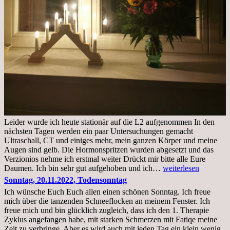
Leider wurde ich heute stationär auf die L2 aufgenommen In den
nächsten Tagen werden ein paar Untersuchungen gemacht
Ultraschall, CT und einiges mehr, mein ganzen Körper und meine
Augen sind gelb. Die Hormonspritzen wurden abgesetzt und das
Verzionios nehme ich erstmal weiter Drückt mir bitte alle Eure
Mittwoch.
Daumen. Ich bin sehr gut aufgehoben und ich…
weiterlesen
23.11.22,Liege
Sonntag, 20.11.2022, Todensonntag
im
Ich wünsche Euch Euch allen einen schönen Sonntag. Ich freue
Krankenhaus
mich über die tanzenden Schneeflocken an meinem Fenster. Ich
stationär
freue mich und bin glücklich zugleich, dass ich den 1. Therapie
Zyklus angefangen habe, mit starken Schmerzen mit Fatiqe meine
Zeit zu verbringe. Aber es wird auch mit jeden Tag ein klein wenig