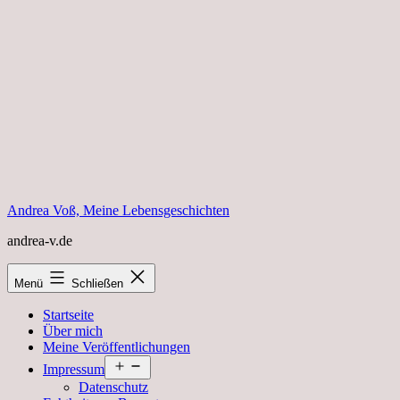
Zum
Inhalt
springen
Andrea Voß, Meine Lebensgeschichten
andrea-v.de
Menü
Schließen
Startseite
Über mich
Meine Veröffentlichungen
Menü
Impressum
öffnen
Datenschutz