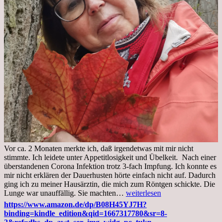
Vor ca. 2 Monaten merkte ich, daß irgendetwas mit mir nicht
stimmte. Ich leidete unter Appetitlosigkeit und Übelkeit. Nach einer
überstandenen Corona Infektion trotz 3-fach Impfung. Ich konnte es
mir nicht erklären der Dauerhusten hörte einfach nicht auf. Dadurch
ging ich zu meiner Hausärztin, die mich zum Röntgen schickte. Die
Mittwoch,
Lunge war unauffällig. Sie machten…
weiterlesen
02.11.2022,
https://www.amazon.de/dp/B08H45YJ7H?
Arztgespräch
binding=kindle_edition&qid=1667317780&sr=8-
und