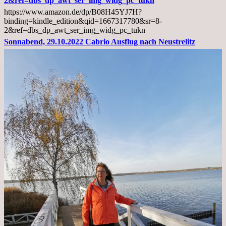
2&ref=dbs_dp_awt_ser_img_widg_pc_tukn
Diagnose
https://www.amazon.de/dp/B08H45YJ7H?
Lebermetastasen
binding=kindle_edition&qid=1667317780&sr=8-
2&ref=dbs_dp_awt_ser_img_widg_pc_tukn
Sonnabend, 29.10.2022 Cabrio Ausflug nach Neustrelitz