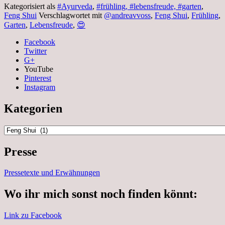
Kategorisiert als
#Ayurveda
,
#frühling, #lebensfreude, #garten
,
Feng Shui
Verschlagwortet mit
@andreavvoss
,
Feng Shui
,
Frühling
,
Garten
,
Lebensfreude
,
😍
Facebook
Twitter
G+
YouTube
Pinterest
Instagram
Kategorien
Kategorien
Presse
Pressetexte und Erwähnungen
Wo ihr mich sonst noch finden könnt:
Link zu Facebook