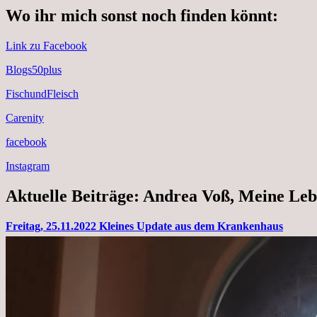
Wo ihr mich sonst noch finden könnt:
Link zu Facebook
Blogs50plus
FischundFleisch
Carenity
facebook
Instagram
Aktuelle Beiträge: Andrea Voß, Meine Leb
Freitag, 25.11.2022 Kleines Update aus dem Krankenhaus