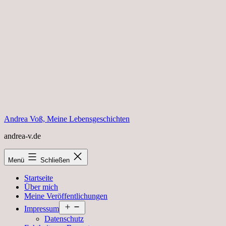
Zum
Inhalt
springen
Andrea Voß, Meine Lebensgeschichten
andrea-v.de
Menü
Schließen
Startseite
Über mich
Meine Veröffentlichungen
Menü
Impressum
öffnen
Datenschutz