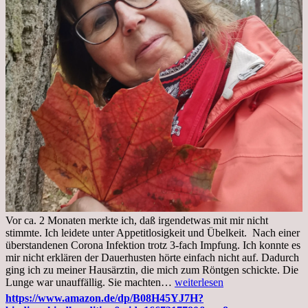
Vor ca. 2 Monaten merkte ich, daß irgendetwas mit mir nicht
stimmte. Ich leidete unter Appetitlosigkeit und Übelkeit. Nach einer
überstandenen Corona Infektion trotz 3-fach Impfung. Ich konnte es
mir nicht erklären der Dauerhusten hörte einfach nicht auf. Dadurch
ging ich zu meiner Hausärztin, die mich zum Röntgen schickte. Die
Mittwoch,
Lunge war unauffällig. Sie machten…
weiterlesen
02.11.2022,
https://www.amazon.de/dp/B08H45YJ7H?
Arztgespräch