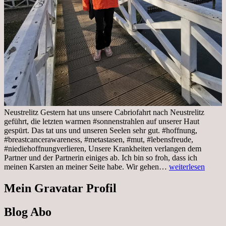
Neustrelitz Gestern hat uns unsere Cabriofahrt nach Neustrelitz
geführt, die letzten warmen #sonnenstrahlen auf unserer Haut
gespürt. Das tat uns und unseren Seelen sehr gut. #hoffnung,
#breastcancerawareness, #metastasen, #mut, #lebensfreude,
#niediehoffnungverlieren, Unsere Krankheiten verlangen dem
Partner und der Partnerin einiges ab. Ich bin so froh, dass ich
Sonnabend,
meinen Karsten an meiner Seite habe. Wir gehen…
weiterlesen
29.10.2022
Cabrio
Mein Gravatar Profil
Ausflug
nach
Blog Abo
Neustrelitz