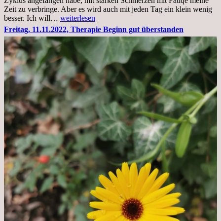
Zyklus angefangen habe, mit starken Schmerzen mit Fatiqe meine
Zeit zu verbringe. Aber es wird auch mit jeden Tag ein klein wenig
Sonntag,
besser. Ich will…
weiterlesen
20.11.2022,
Freitag, 11.11.2022, Therapie Beginn gut überstanden
Todensonntag