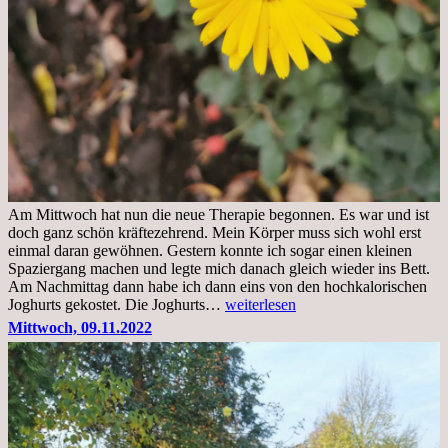
Am Mittwoch hat nun die neue Therapie begonnen. Es war und ist
doch ganz schön kräftezehrend. Mein Körper muss sich wohl erst
einmal daran gewöhnen. Gestern konnte ich sogar einen kleinen
Spaziergang machen und legte mich danach gleich wieder ins Bett.
Am Nachmittag dann habe ich dann eins von den hochkalorischen
Freitag,
Joghurts gekostet. Die Joghurts…
weiterlesen
11.11.2022,
Mittwoch, 09.11.2022
Therapie
Beginn
gut
überstanden