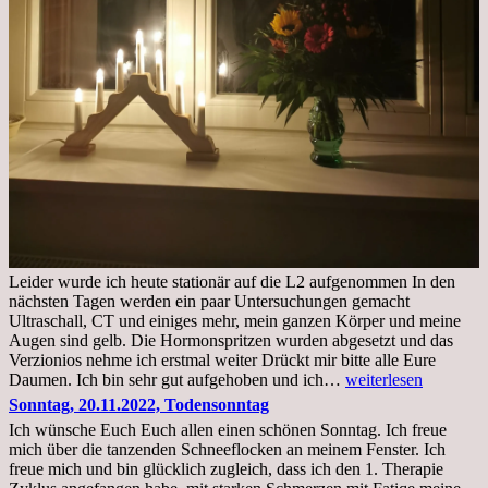
Leider wurde ich heute stationär auf die L2 aufgenommen In den
nächsten Tagen werden ein paar Untersuchungen gemacht
Ultraschall, CT und einiges mehr, mein ganzen Körper und meine
Augen sind gelb. Die Hormonspritzen wurden abgesetzt und das
Verzionios nehme ich erstmal weiter Drückt mir bitte alle Eure
Mittwoch.
Daumen. Ich bin sehr gut aufgehoben und ich…
weiterlesen
23.11.22,Liege
Sonntag, 20.11.2022, Todensonntag
im
Ich wünsche Euch Euch allen einen schönen Sonntag. Ich freue
Krankenhaus
mich über die tanzenden Schneeflocken an meinem Fenster. Ich
stationär
freue mich und bin glücklich zugleich, dass ich den 1. Therapie