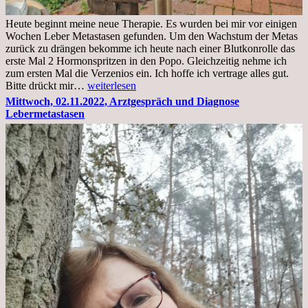
Heute beginnt meine neue Therapie. Es wurden bei mir vor einigen
Wochen Leber Metastasen gefunden. Um den Wachstum der Metas
zurück zu drängen bekomme ich heute nach einer Blutkonrolle das
erste Mal 2 Hormonspritzen in den Popo. Gleichzeitig nehme ich
zum ersten Mal die Verzenios ein. Ich hoffe ich vertrage alles gut.
Mittwoch,
Bitte drückt mir…
weiterlesen
09.11.2022
Mittwoch, 02.11.2022, Arztgespräch und Diagnose
Lebermetastasen