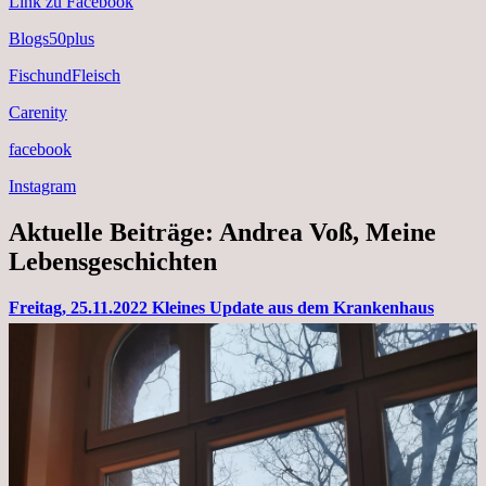
Link zu Facebook
Blogs50plus
FischundFleisch
Carenity
facebook
Instagram
Aktuelle Beiträge: Andrea Voß, Meine
Lebensgeschichten
Freitag, 25.11.2022 Kleines Update aus dem Krankenhaus