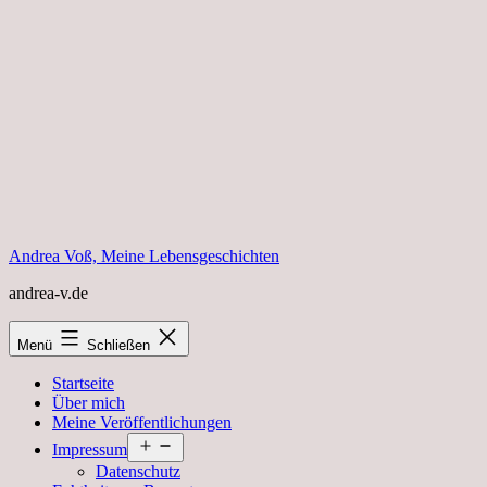
Zum
Inhalt
springen
Andrea Voß, Meine Lebensgeschichten
andrea-v.de
Menü
Schließen
Startseite
Über mich
Meine Veröffentlichungen
Menü
Impressum
öffnen
Datenschutz