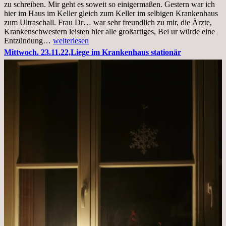
zu schreiben. Mir geht es soweit so einigermaßen. Gestern war ich
hier im Haus im Keller gleich zum Keller im selbigen Krankenhaus
zum Ultraschall. Frau Dr… war sehr freundlich zu mir, die Ärzte,
Krankenschwestern leisten hier alle großartiges, Bei ur würde eine
Freitag,
Entzündung…
weiterlesen
25.11.2022
Mittwoch. 23.11.22,Liege im Krankenhaus stationär
Kleines
Update
aus
dem
Krankenhaus