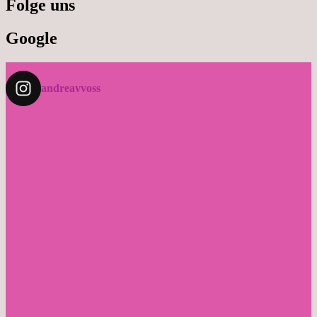
Folge uns
Google
andreavvoss