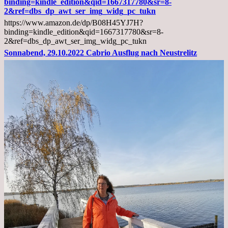
binding=kindle_edition&qid=1667317780&sr=8-
und
2&ref=dbs_dp_awt_ser_img_widg_pc_tukn
Diagnose
https://www.amazon.de/dp/B08H45YJ7H?
Lebermetastasen
binding=kindle_edition&qid=1667317780&sr=8-
2&ref=dbs_dp_awt_ser_img_widg_pc_tukn
Sonnabend, 29.10.2022 Cabrio Ausflug nach Neustrelitz