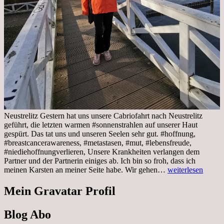
Neustrelitz Gestern hat uns unsere Cabriofahrt nach Neustrelitz
geführt, die letzten warmen #sonnenstrahlen auf unserer Haut
gespürt. Das tat uns und unseren Seelen sehr gut. #hoffnung,
#breastcancerawareness, #metastasen, #mut, #lebensfreude,
#niediehoffnungverlieren, Unsere Krankheiten verlangen dem
Partner und der Partnerin einiges ab. Ich bin so froh, dass ich
Sonnabend,
meinen Karsten an meiner Seite habe. Wir gehen…
weiterlesen
29.10.2022
Cabrio
Mein Gravatar Profil
Ausflug
nach
Blog Abo
Neustrelitz