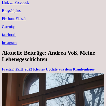
Link zu Facebook
Blogs50plus
FischundFleisch
Carenity
facebook
Instagram
Aktuelle Beiträge: Andrea Voß, Meine
Lebensgeschichten
Freitag, 25.11.2022 Kleines Update aus dem Krankenhaus