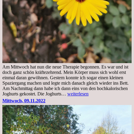
Am Mittwoch hat nun die neue Therapie begonnen. Es war und ist
doch ganz schön kräftezehrend. Mein Körper muss sich wohl erst
einmal daran gewöhnen. Gestern konnte ich sogar einen kleinen
Spaziergang machen und legte mich danach gleich wieder ins Bett.
Am Nachmittag dann habe ich dann eins von den hochkalorischen
Freitag,
Joghurts gekostet. Die Joghurts…
weiterlesen
11.11.2022,
Mittwoch, 09.11.2022
Therapie
Beginn
gut
überstanden