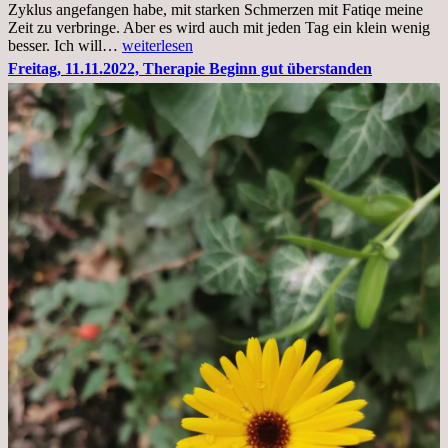
Zyklus angefangen habe, mit starken Schmerzen mit Fatiqe meine
Zeit zu verbringe. Aber es wird auch mit jeden Tag ein klein wenig
Sonntag,
besser. Ich will…
weiterlesen
20.11.2022,
Freitag, 11.11.2022, Therapie Beginn gut überstanden
Todensonntag