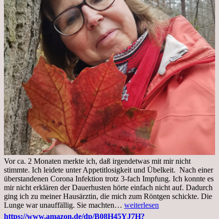
Vor ca. 2 Monaten merkte ich, daß irgendetwas mit mir nicht
stimmte. Ich leidete unter Appetitlosigkeit und Übelkeit. Nach einer
überstandenen Corona Infektion trotz 3-fach Impfung. Ich konnte es
mir nicht erklären der Dauerhusten hörte einfach nicht auf. Dadurch
ging ich zu meiner Hausärztin, die mich zum Röntgen schickte. Die
Mittwoch,
Lunge war unauffällig. Sie machten…
weiterlesen
02.11.2022,
https://www.amazon.de/dp/B08H45YJ7H?