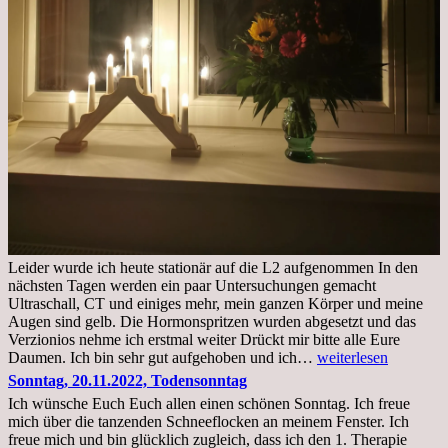
Leider wurde ich heute stationär auf die L2 aufgenommen In den
nächsten Tagen werden ein paar Untersuchungen gemacht
Ultraschall, CT und einiges mehr, mein ganzen Körper und meine
Augen sind gelb. Die Hormonspritzen wurden abgesetzt und das
Verzionios nehme ich erstmal weiter Drückt mir bitte alle Eure
Mittwoch.
Daumen. Ich bin sehr gut aufgehoben und ich…
weiterlesen
23.11.22,Liege
Sonntag, 20.11.2022, Todensonntag
im
Ich wünsche Euch Euch allen einen schönen Sonntag. Ich freue
Krankenhaus
mich über die tanzenden Schneeflocken an meinem Fenster. Ich
stationär
freue mich und bin glücklich zugleich, dass ich den 1. Therapie