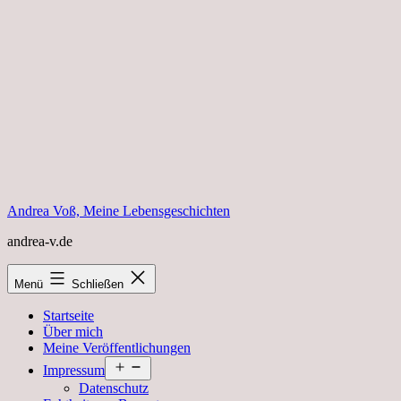
Zum
Inhalt
springen
Andrea Voß, Meine Lebensgeschichten
andrea-v.de
Menü
Schließen
Startseite
Über mich
Meine Veröffentlichungen
Menü
Impressum
öffnen
Datenschutz