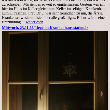
zu schreiben. Mir geht es soweit so einigermaßen. Gestern war ich
hier im Haus im Keller gleich zum Keller im selbigen Krankenhaus
zum Ultraschall. Frau Dr… war sehr freundlich zu mir, die Ärzte,
Krankenschwestern leisten hier alle großartiges, Bei ur würde eine
Freitag,
Entzündung…
weiterlesen
25.11.2022
Mittwoch. 23.11.22,Liege im Krankenhaus stationär
Kleines
Update
aus
dem
Krankenhaus