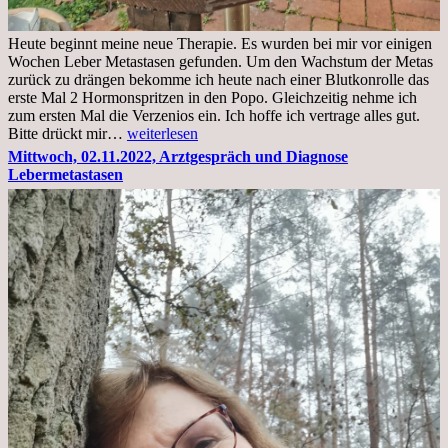
Heute beginnt meine neue Therapie. Es wurden bei mir vor einigen
Wochen Leber Metastasen gefunden. Um den Wachstum der Metas
zurück zu drängen bekomme ich heute nach einer Blutkonrolle das
erste Mal 2 Hormonspritzen in den Popo. Gleichzeitig nehme ich
zum ersten Mal die Verzenios ein. Ich hoffe ich vertrage alles gut.
Mittwoch,
Bitte drückt mir…
weiterlesen
09.11.2022
Mittwoch, 02.11.2022, Arztgespräch und Diagnose
Lebermetastasen