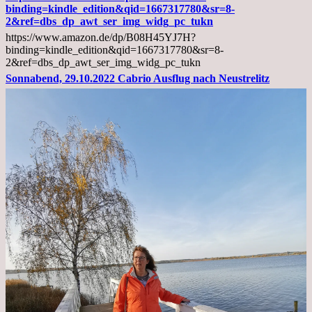
Arztgespräch
binding=kindle_edition&qid=1667317780&sr=8-
und
2&ref=dbs_dp_awt_ser_img_widg_pc_tukn
Diagnose
https://www.amazon.de/dp/B08H45YJ7H?
Lebermetastasen
binding=kindle_edition&qid=1667317780&sr=8-
2&ref=dbs_dp_awt_ser_img_widg_pc_tukn
Sonnabend, 29.10.2022 Cabrio Ausflug nach Neustrelitz