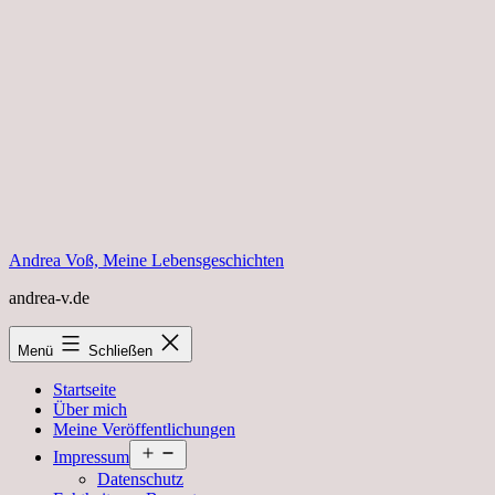
Zum
Inhalt
springen
Andrea Voß, Meine Lebensgeschichten
andrea-v.de
Menü
Schließen
Startseite
Über mich
Meine Veröffentlichungen
Menü
Impressum
öffnen
Datenschutz