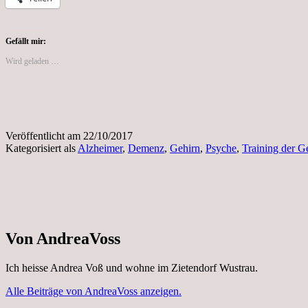
Gefällt mir:
Wird geladen …
Veröffentlicht am
22/10/2017
Kategorisiert als
Alzheimer
,
Demenz
,
Gehirn
,
Psyche
,
Training der G
Von AndreaVoss
Ich heisse Andrea Voß und wohne im Zietendorf Wustrau.
Alle Beiträge von AndreaVoss anzeigen.