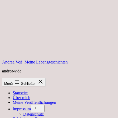
Zum
Inhalt
springen
Andrea Voß, Meine Lebensgeschichten
andrea-v.de
Menü
Schließen
Startseite
Über mich
Meine Veröffentlichungen
Menü
Impressum
öffnen
Datenschutz