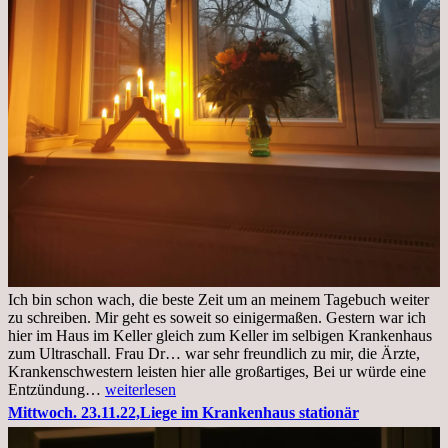
Ich bin schon wach, die beste Zeit um an meinem Tagebuch weiter
zu schreiben. Mir geht es soweit so einigermaßen. Gestern war ich
hier im Haus im Keller gleich zum Keller im selbigen Krankenhaus
zum Ultraschall. Frau Dr… war sehr freundlich zu mir, die Ärzte,
Krankenschwestern leisten hier alle großartiges, Bei ur würde eine
Freitag,
Entzündung…
weiterlesen
25.11.2022
Mittwoch. 23.11.22,Liege im Krankenhaus stationär
Kleines
Update