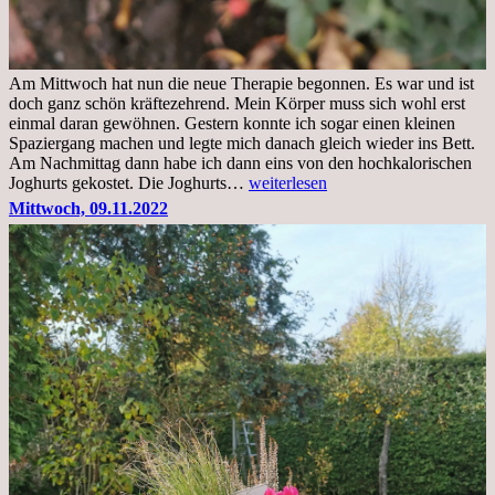
Am Mittwoch hat nun die neue Therapie begonnen. Es war und ist
doch ganz schön kräftezehrend. Mein Körper muss sich wohl erst
einmal daran gewöhnen. Gestern konnte ich sogar einen kleinen
Spaziergang machen und legte mich danach gleich wieder ins Bett.
Am Nachmittag dann habe ich dann eins von den hochkalorischen
Freitag,
Joghurts gekostet. Die Joghurts…
weiterlesen
11.11.2022,
Mittwoch, 09.11.2022
Therapie
Beginn
gut
überstanden