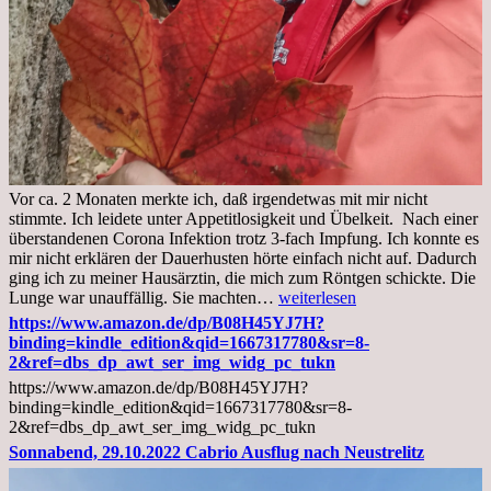
Vor ca. 2 Monaten merkte ich, daß irgendetwas mit mir nicht
stimmte. Ich leidete unter Appetitlosigkeit und Übelkeit. Nach einer
überstandenen Corona Infektion trotz 3-fach Impfung. Ich konnte es
mir nicht erklären der Dauerhusten hörte einfach nicht auf. Dadurch
ging ich zu meiner Hausärztin, die mich zum Röntgen schickte. Die
Mittwoch,
Lunge war unauffällig. Sie machten…
weiterlesen
02.11.2022,
https://www.amazon.de/dp/B08H45YJ7H?
Arztgespräch
binding=kindle_edition&qid=1667317780&sr=8-
und
2&ref=dbs_dp_awt_ser_img_widg_pc_tukn
Diagnose
https://www.amazon.de/dp/B08H45YJ7H?
Lebermetastasen
binding=kindle_edition&qid=1667317780&sr=8-
2&ref=dbs_dp_awt_ser_img_widg_pc_tukn
Sonnabend, 29.10.2022 Cabrio Ausflug nach Neustrelitz