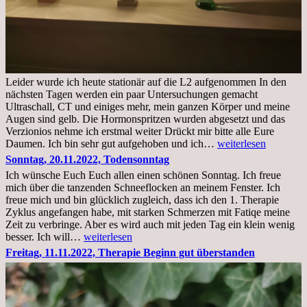
Leider wurde ich heute stationär auf die L2 aufgenommen In den
nächsten Tagen werden ein paar Untersuchungen gemacht
Ultraschall, CT und einiges mehr, mein ganzen Körper und meine
Augen sind gelb. Die Hormonspritzen wurden abgesetzt und das
Verzionios nehme ich erstmal weiter Drückt mir bitte alle Eure
Mittwoch.
Daumen. Ich bin sehr gut aufgehoben und ich…
weiterlesen
23.11.22,Liege
Sonntag, 20.11.2022, Todensonntag
im
Ich wünsche Euch Euch allen einen schönen Sonntag. Ich freue
Krankenhaus
mich über die tanzenden Schneeflocken an meinem Fenster. Ich
stationär
freue mich und bin glücklich zugleich, dass ich den 1. Therapie
Zyklus angefangen habe, mit starken Schmerzen mit Fatiqe meine
Zeit zu verbringe. Aber es wird auch mit jeden Tag ein klein wenig
Sonntag,
besser. Ich will…
weiterlesen
20.11.2022,
Freitag, 11.11.2022, Therapie Beginn gut überstanden
Todensonntag