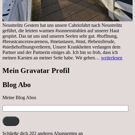
Neustrelitz Gestern hat uns unsere Cabriofahrt nach Neustrelitz
geführt, die letzten warmen #sonnenstrahlen auf unserer Haut
gespürt. Das tat uns und unseren Seelen sehr gut. #hoffnung,
#breastcancerawareness, #metastasen, #mut, #lebensfreude,
#niediehoffnungverlieren, Unsere Krankheiten verlangen dem
Partner und der Partnerin einiges ab. Ich bin so froh, dass ich
Sonnabend,
meinen Karsten an meiner Seite habe. Wir gehen…
weiterlesen
29.10.2022
Cabrio
Mein Gravatar Profil
Ausflug
nach
Blog Abo
Neustrelitz
Meine Blog Abos
E-
Mail-
Adresse:
Schließe dich 202 anderen Abonnenten an