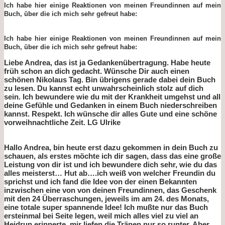
Ich habe hier einige Reaktionen von meinen Freundinnen auf mein
Buch, über die ich mich sehr gefreut habe:
Ich habe hier einige Reaktionen von meinen Freundinnen auf mein
Buch, über die ich mich sehr gefreut habe:
Liebe Andrea, das ist ja Gedankenübertragung. Habe heute
früh schon an dich gedacht. Wünsche Dir auch einen
schönen Nikolaus Tag. Bin übrigens gerade dabei dein Buch
zu lesen. Du kannst echt unwahrscheinlich stolz auf dich
sein. Ich bewundere wie du mit der Krankheit umgehst und all
deine Gefühle und Gedanken in einem Buch niederschreiben
kannst. Respekt. Ich wünsche dir alles Gute und eine schöne
vorweihnachtliche Zeit. LG Ulrike
Hallo Andrea, bin heute erst dazu gekommen in dein Buch zu
schauen, als erstes möchte ich dir sagen, dass das eine große
Leistung von dir ist und ich bewundere dich sehr, wie du das
alles meisterst… Hut ab….ich weiß von welcher Freundin du
sprichst und ich fand die Idee von der einen Bekannten
inzwischen eine von von deinen Freundinnen, das Geschenk
mit den 24 Überraschungen, jeweils im am 24. des Monats,
eine totale super spannende Idee! Ich mußte nur das Buch
ersteinmal bei Seite legen, weil mich alles viel zu viel an
Heidrun erinnerte, mir liefen die Tränen nur so runter. Aber