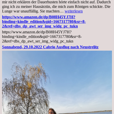
mir nicht erklären der Dauerhusten hörte einfach nicht auf. Dadurch
ging ich zu meiner Hausärztin, die mich zum Röntgen schickte. Die
Mittwoch,
Lunge war unauffällig. Sie machten…
weiterlesen
02.11.2022,
https://www.amazon.de/dp/B08H45YJ7H?
Arztgespräch
binding=kindle_edition&qid=1667317780&sr=8-
und
2&ref=dbs_dp_awt_ser_img_widg_pc_tukn
Diagnose
https://www.amazon.de/dp/B08H45YJ7H?
Lebermetastasen
binding=kindle_edition&qid=1667317780&sr=8-
2&ref=dbs_dp_awt_ser_img_widg_pc_tukn
Sonnabend, 29.10.2022 Cabrio Ausflug nach Neustrelitz