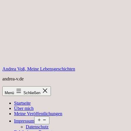
Zum
Inhalt
springen
Andrea Voß, Meine Lebensgeschichten
andrea-v.de
Menü
Schließen
Startseite
Über mich
Meine Veröffentlichungen
Menü
Impressum
öffnen
Datenschutz