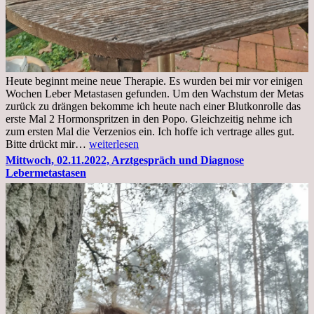
Heute beginnt meine neue Therapie. Es wurden bei mir vor einigen
Wochen Leber Metastasen gefunden. Um den Wachstum der Metas
zurück zu drängen bekomme ich heute nach einer Blutkonrolle das
erste Mal 2 Hormonspritzen in den Popo. Gleichzeitig nehme ich
zum ersten Mal die Verzenios ein. Ich hoffe ich vertrage alles gut.
Mittwoch,
Bitte drückt mir…
weiterlesen
09.11.2022
Mittwoch, 02.11.2022, Arztgespräch und Diagnose
Lebermetastasen