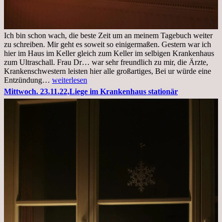
Ich bin schon wach, die beste Zeit um an meinem Tagebuch weiter
zu schreiben. Mir geht es soweit so einigermaßen. Gestern war ich
hier im Haus im Keller gleich zum Keller im selbigen Krankenhaus
zum Ultraschall. Frau Dr… war sehr freundlich zu mir, die Ärzte,
Krankenschwestern leisten hier alle großartiges, Bei ur würde eine
Freitag,
Entzündung…
weiterlesen
25.11.2022
Mittwoch. 23.11.22,Liege im Krankenhaus stationär
Kleines
Update
aus
dem
Krankenhaus