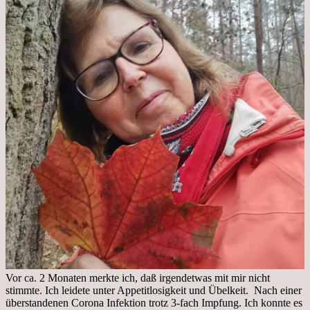
Vor ca. 2 Monaten merkte ich, daß irgendetwas mit mir nicht
stimmte. Ich leidete unter Appetitlosigkeit und Übelkeit. Nach einer
überstandenen Corona Infektion trotz 3-fach Impfung. Ich konnte es