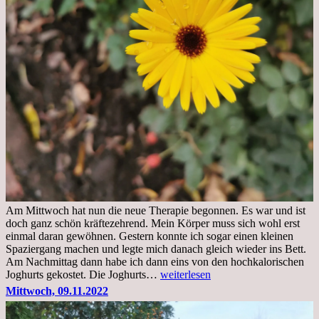
Am Mittwoch hat nun die neue Therapie begonnen. Es war und ist
doch ganz schön kräftezehrend. Mein Körper muss sich wohl erst
einmal daran gewöhnen. Gestern konnte ich sogar einen kleinen
Spaziergang machen und legte mich danach gleich wieder ins Bett.
Am Nachmittag dann habe ich dann eins von den hochkalorischen
Freitag,
Joghurts gekostet. Die Joghurts…
weiterlesen
11.11.2022,
Mittwoch, 09.11.2022
Therapie
Beginn