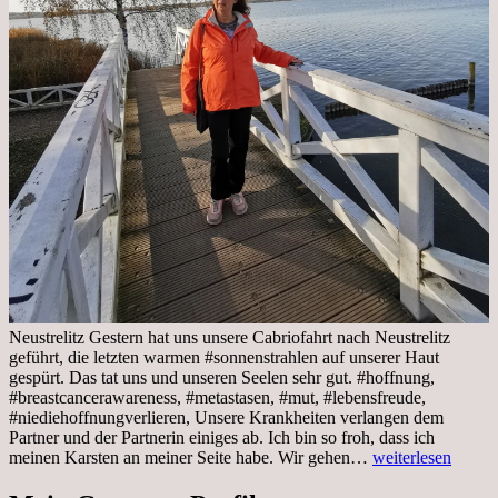
Neustrelitz Gestern hat uns unsere Cabriofahrt nach Neustrelitz
geführt, die letzten warmen #sonnenstrahlen auf unserer Haut
gespürt. Das tat uns und unseren Seelen sehr gut. #hoffnung,
#breastcancerawareness, #metastasen, #mut, #lebensfreude,
#niediehoffnungverlieren, Unsere Krankheiten verlangen dem
Partner und der Partnerin einiges ab. Ich bin so froh, dass ich
Sonnabend,
meinen Karsten an meiner Seite habe. Wir gehen…
weiterlesen
29.10.2022
Cabrio