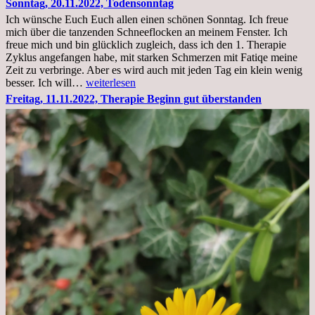
Sonntag, 20.11.2022, Todensonntag
im
Ich wünsche Euch Euch allen einen schönen Sonntag. Ich freue
Krankenhaus
mich über die tanzenden Schneeflocken an meinem Fenster. Ich
stationär
freue mich und bin glücklich zugleich, dass ich den 1. Therapie
Zyklus angefangen habe, mit starken Schmerzen mit Fatiqe meine
Zeit zu verbringe. Aber es wird auch mit jeden Tag ein klein wenig
Sonntag,
besser. Ich will…
weiterlesen
20.11.2022,
Freitag, 11.11.2022, Therapie Beginn gut überstanden
Todensonntag