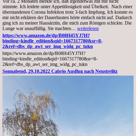
Vor ca. 2 Monaten merkte ich, daß irgendetwas mit mir nicht
stimmte. Ich leidete unter Appetitlosigkeit und Übelkeit. Nach einer
überstandenen Corona Infektion trotz 3-fach Impfung. Ich konnte es
mir nicht erklären der Dauerhusten hörte einfach nicht auf. Dadurch
ging ich zu meiner Hausärztin, die mich zum Röntgen schickte. Die
Mittwoch,
Lunge war unauffällig. Sie machten…
weiterlesen
02.11.2022,
https://www.amazon.de/dp/B08H45YJ7H?
Arztgespräch
binding=kindle_edition&qid=1667317780&sr=8-
und
2&ref=dbs_dp_awt_ser_img_widg_pc_tukn
Diagnose
https://www.amazon.de/dp/B08H45YJ7H?
Lebermetastasen
binding=kindle_edition&qid=1667317780&sr=8-
2&ref=dbs_dp_awt_ser_img_widg_pc_tukn
Sonnabend, 29.10.2022 Cabrio Ausflug nach Neustrelitz