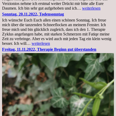
Verzionios nehme ich erstmal weiter Drückt mir bitte alle Eure
Mittwoch.
Daumen. Ich bin sehr gut aufgehoben und ich…
weiterlesen
23.11.22,Liege
Sonntag, 20.11.2022, Todensonntag
im
Ich wünsche Euch Euch allen einen schönen Sonntag. Ich freue
Krankenhaus
mich über die tanzenden Schneeflocken an meinem Fenster. Ich
stationär
freue mich und bin glücklich zugleich, dass ich den 1. Therapie
Zyklus angefangen habe, mit starken Schmerzen mit Fatiqe meine
Zeit zu verbringe. Aber es wird auch mit jeden Tag ein klein wenig
Sonntag,
besser. Ich will…
weiterlesen
20.11.2022,
Freitag, 11.11.2022, Therapie Beginn gut überstanden
Todensonntag