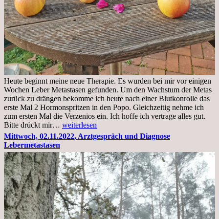
Heute beginnt meine neue Therapie. Es wurden bei mir vor einigen
Wochen Leber Metastasen gefunden. Um den Wachstum der Metas
zurück zu drängen bekomme ich heute nach einer Blutkonrolle das
erste Mal 2 Hormonspritzen in den Popo. Gleichzeitig nehme ich
zum ersten Mal die Verzenios ein. Ich hoffe ich vertrage alles gut.
Mittwoch,
Bitte drückt mir…
weiterlesen
09.11.2022
Mittwoch, 02.11.2022, Arztgespräch und Diagnose
Lebermetastasen