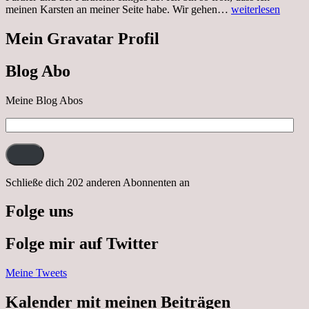
Sonnabend,
meinen Karsten an meiner Seite habe. Wir gehen…
weiterlesen
29.10.2022
Cabrio
Mein Gravatar Profil
Ausflug
nach
Blog Abo
Neustrelitz
Meine Blog Abos
E-
Mail-
Adresse:
Schließe dich 202 anderen Abonnenten an
Folge uns
Folge mir auf Twitter
Meine Tweets
Kalender mit meinen Beiträgen