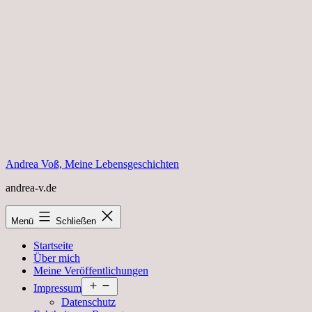
Zum
Inhalt
springen
Andrea Voß, Meine Lebensgeschichten
andrea-v.de
Menü
Schließen
Startseite
Über mich
Meine Veröffentlichungen
Menü
Impressum
öffnen
Datenschutz