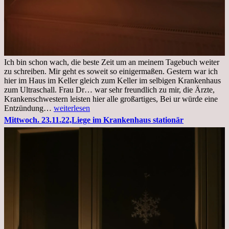
Ich bin schon wach, die beste Zeit um an meinem Tagebuch weiter
zu schreiben. Mir geht es soweit so einigermaßen. Gestern war ich
hier im Haus im Keller gleich zum Keller im selbigen Krankenhaus
zum Ultraschall. Frau Dr… war sehr freundlich zu mir, die Ärzte,
Krankenschwestern leisten hier alle großartiges, Bei ur würde eine
Freitag,
Entzündung…
weiterlesen
25.11.2022
Mittwoch. 23.11.22,Liege im Krankenhaus stationär
Kleines
Update
aus
dem
Krankenhaus