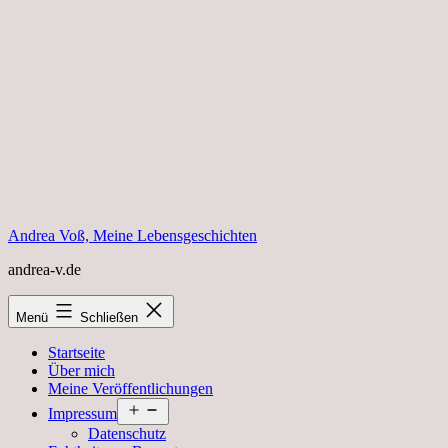
Zum
Inhalt
springen
Andrea Voß, Meine Lebensgeschichten
andrea-v.de
Menü
Schließen
Startseite
Über mich
Meine Veröffentlichungen
Menü
Impressum
öffnen
Datenschutz