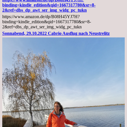
Arztgespräch
binding=kindle_edition&qid=1667317780&sr=8-
und
2&ref=dbs_dp_awt_ser_img_widg_pc_tukn
Diagnose
https://www.amazon.de/dp/B08H45YJ7H?
Lebermetastasen
binding=kindle_edition&qid=1667317780&sr=8-
2&ref=dbs_dp_awt_ser_img_widg_pc_tukn
Sonnabend, 29.10.2022 Cabrio Ausflug nach Neustrelitz