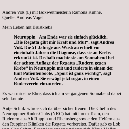
Andrea Voß (l.) mit Boxweltmeisterin Ramona Kühne.
Quelle:
Andreas Vogel
Mein Leben mit Brustkrebs
Neuruppin
.
Am Ende war sie einfach glücklich.
„Die Regatta gibt mir Kraft und Mut“, sagt Andrea
Voß. Die 51-Jährige aus Wustrau erhielt vor
eineinhalb Jahren die Diagnose, dass sie an Krebs
erkrankt ist. Deshalb machte sie am Sonnabend bei
der achten Auflage der Regatta „Rudern gegen
Krebs“ in Neuruppin mit und ruderte in einem der
fünf Patientenboote. „Sport ist ganz wichtig“, sagt
Andrea Voß. Sie erwägt jetzt sogar, in einen
Ruderverein einzutreten.
Es war mir eine Ehre, dass ich am vergangenen Sonnabend dabei
sein konnte.
Antje Schulz würde sich darüber sicher freuen. Die Chefin des
Neuruppiner Ruder-Clubs (NRC) hat mit ihrem Team, den
Ruderern aus Alt Ruppin und Rheinsberg sowie den Helfern aus
den Ruppiner Kliniken die Regatta vorbereitet. Dafür gab es Lob