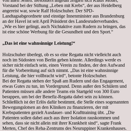
von allen Seiten. Besonders angetan zeigten sich Klaus Möller,
Vorstand bei der Stiftung „Leben mit Krebs“, der aus Heidelberg
angereist war, sowie Ralf Holzschuher. Der SPD-
Landtagsabgeordnete und einstige Innenminister aus Brandenburg
an der Havel ist seit April Präsident des Landesruderverbandes.
„Wie es hier gelingt, auch Nichtaktive zum Rudern zu bringen, das
ist eine schöne Werbung für die Gesundheit und den Sport.“
„Das ist eine wahnsinnige Leistung!“
Holzschuher überlegt, ob es so eine Regatta nicht vielleicht auch
noch im Südosten von Berlin geben könnte. Allerdings werde es
sicher nicht einfach sein, einen Verein zu finden, der den Aufwand
für die Vorbereitung auf sich nimmt. „Das ist eine wahnsinnige
Leistung, die hier vollbracht wird“, betonte Holzschuher.
Bei der Regatta stehen der Spaß am Rudern und das Engagement,
etwas Gutes zu tun, im Vordergrund. Denn außer den Schülern und
Patienten müssen alle andere Teams ein Startgeld von 300 Euro
berappen, um bei der Benefiz-Regatta dabei sein zu können.
Schließlich ist der Erlös dafür bestimmt, die Stelle eines sogenannten
Bewegungslotsen an den Kliniken zu finanzieren, der mit
Krebspatienten gezielt Ausdauer- und Krafttraining übt. „Die
Patienten sollen dabei auch aus ihrer Isolation rauskommen und
sehen, dass sie nicht allein mit ihrer Krankheit sind“, sagte Frank
Merten, Chef des Reha-Zentrums des Neuruppiner Krankenhauses.