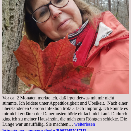
Vor ca. 2 Monaten merkte ich, daß irgendetwas mit mir nicht
stimmte. Ich leidete unter Appetitlosigkeit und Übelkeit. Nach einer
überstandenen Corona Infektion trotz 3-fach Impfung. Ich konnte es
mir nicht erklären der Dauerhusten hörte einfach nicht auf. Dadurch
ging ich zu meiner Hausärztin, die mich zum Röntgen schickte. Die
Mittwoch,
Lunge war unauffällig. Sie machten…
weiterlesen
02.11.2022,
https://www.amazon.de/dp/B08H45YJ7H?