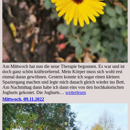
Am Mittwoch hat nun die neue Therapie begonnen. Es war und ist
doch ganz schön kräftezehrend. Mein Körper muss sich wohl erst
einmal daran gewöhnen. Gestern konnte ich sogar einen kleinen
Spaziergang machen und legte mich danach gleich wieder ins Bett.
Am Nachmittag dann habe ich dann eins von den hochkalorischen
Freitag,
Joghurts gekostet. Die Joghurts…
weiterlesen
11.11.2022,
Mittwoch, 09.11.2022
Therapie
Beginn
gut
überstanden