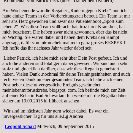
Kommentar von Patrick Leck (unser Trainer beim Rudern)
Am Wochenende war die Regatter „Rudern gegen Krebs“ und ich
hatte einige Teams in der Vorbereitungszeit betreut. Ein Team ist mir
sehr ans Herz gewachen und zwar das Patientenboot „Sport zum
leben 2“. Was diese Team vollbracht hat, troz ihrer Krankheit, hat
mich begeistert. Die haben zwar nicht gewonnen, aber das ist nicht
so Wichtig. Sie waren dabei und haben dem Krebs den Kampf
angesagt, dafür von mir nocheinmal mein ganz großes RESPEKT.
Ich hoffe das ihr nächstes Jahr wieder dabei seit.
Lieber Patrick, ich habe mich sehr über Dein Post gefreut. Ich und
auch die anderen sind total gern dabei gewesen. Wir sind auch sehr
stolz und gluecklich darüber, dass wir diese Regatta gemeistert
haben. Vielen Dank .nochmal für deine Trainingsein
heiten und auch
recht vielen Dank an euer gesammtes Team. Ich habe auch einen
Post ueber diese unvergessliche Ereignis geschrieben.
meinlebenmitbrustkrebs. blogspot. com. Ich befinde mich zur Zeit
auf einer Reha in Bad Schwartau. Ich werde mir die Regatta daher
sicher am 19.09.2015 in Lübeck ansehen.
W
ir sind im nächsten Jahr gern wieder dabei. Es war ein
unvergesslicher Tag für uns alle.Lg Andrea
Leopold Scharf
Mittwoch, 09 September 2015