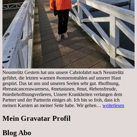
Neustrelitz Gestern hat uns unsere Cabriofahrt nach Neustrelitz
geführt, die letzten warmen #sonnenstrahlen auf unserer Haut
gespürt. Das tat uns und unseren Seelen sehr gut. #hoffnung,
#breastcancerawareness, #metastasen, #mut, #lebensfreude,
#niediehoffnungverlieren, Unsere Krankheiten verlangen dem
Partner und der Partnerin einiges ab. Ich bin so froh, dass ich
Sonnabend,
meinen Karsten an meiner Seite habe. Wir gehen…
weiterlesen
29.10.2022
Cabrio
Mein Gravatar Profil
Ausflug
nach
Blog Abo
Neustrelitz