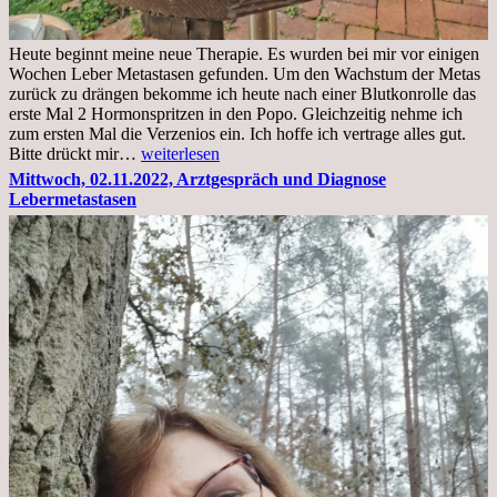
Heute beginnt meine neue Therapie. Es wurden bei mir vor einigen
Wochen Leber Metastasen gefunden. Um den Wachstum der Metas
zurück zu drängen bekomme ich heute nach einer Blutkonrolle das
erste Mal 2 Hormonspritzen in den Popo. Gleichzeitig nehme ich
zum ersten Mal die Verzenios ein. Ich hoffe ich vertrage alles gut.
Mittwoch,
Bitte drückt mir…
weiterlesen
09.11.2022
Mittwoch, 02.11.2022, Arztgespräch und Diagnose
Lebermetastasen