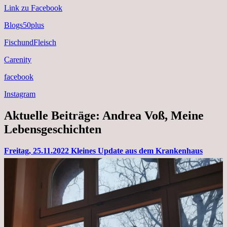
Link zu Facebook
Blogs50plus
FischundFleisch
Carenity
facebook
Instagram
Aktuelle Beiträge: Andrea Voß, Meine
Lebensgeschichten
Freitag, 25.11.2022 Kleines Update aus dem Krankenhaus