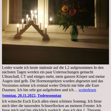
Leider wurde ich heute stationär auf die L2 aufgenommen In den
nächsten Tagen werden ein paar Untersuchungen gemacht
Ultraschall, CT und einiges mehr, mein ganzen Körper und meine
Augen sind gelb. Die Hormonspritzen wurden abgesetzt und das
Verzionios nehme ich erstmal weiter Drückt mir bitte alle Eure
Mittwoch.
Daumen. Ich bin sehr gut aufgehoben und ich…
weiterlesen
23.11.22,Liege
Sonntag, 20.11.2022, Todensonntag
im
Ich wünsche Euch Euch allen einen schönen Sonntag. Ich freue
Krankenhaus
mich über die tanzenden Schneeflocken an meinem Fenster. Ich
stationär
freue mich und bin glücklich zugleich, dass ich den 1. Therapie