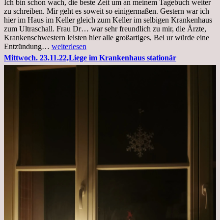
Ich bin schon wach, die beste Zeit um an meinem Tagebuch weiter
zu schreiben. Mir geht es soweit so einigermaßen. Gestern war ich
hier im Haus im Keller gleich zum Keller im selbigen Krankenhaus
zum Ultraschall. Frau Dr… war sehr freundlich zu mir, die Ärzte,
Krankenschwestern leisten hier alle großartiges, Bei ur würde eine
Freitag,
Entzündung…
weiterlesen
25.11.2022
Mittwoch. 23.11.22,Liege im Krankenhaus stationär
Kleines
Update
aus
dem
Krankenhaus