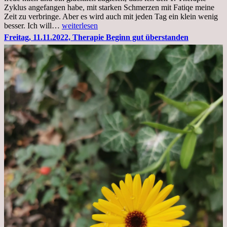
Zyklus angefangen habe, mit starken Schmerzen mit Fatiqe meine
Zeit zu verbringe. Aber es wird auch mit jeden Tag ein klein wenig
Sonntag,
besser. Ich will…
weiterlesen
20.11.2022,
Freitag, 11.11.2022, Therapie Beginn gut überstanden
Todensonntag