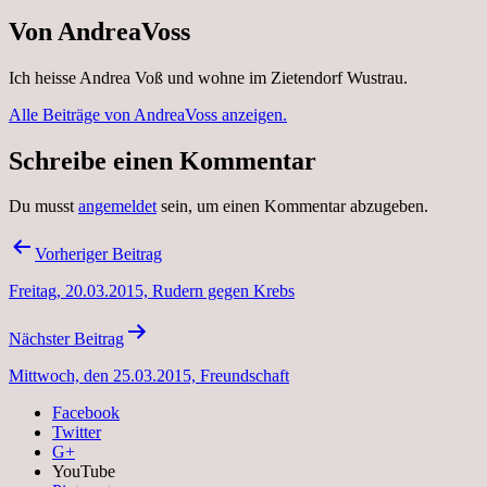
Von AndreaVoss
Ich heisse Andrea Voß und wohne im Zietendorf Wustrau.
Alle Beiträge von AndreaVoss anzeigen.
Schreibe einen Kommentar
Du musst
angemeldet
sein, um einen Kommentar abzugeben.
Beitragsnavigation
Vorheriger Beitrag
Freitag, 20.03.2015, Rudern gegen Krebs
Nächster Beitrag
Mittwoch, den 25.03.2015, Freundschaft
Facebook
Twitter
G+
YouTube