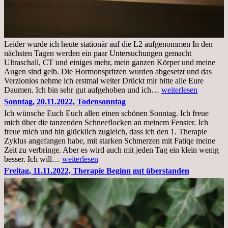
Leider wurde ich heute stationär auf die L2 aufgenommen In den
nächsten Tagen werden ein paar Untersuchungen gemacht
Ultraschall, CT und einiges mehr, mein ganzen Körper und meine
Augen sind gelb. Die Hormonspritzen wurden abgesetzt und das
Verzionios nehme ich erstmal weiter Drückt mir bitte alle Eure
Mittwoch.
Daumen. Ich bin sehr gut aufgehoben und ich…
weiterlesen
23.11.22,Liege
Sonntag, 20.11.2022, Todensonntag
im
Ich wünsche Euch Euch allen einen schönen Sonntag. Ich freue
Krankenhaus
mich über die tanzenden Schneeflocken an meinem Fenster. Ich
stationär
freue mich und bin glücklich zugleich, dass ich den 1. Therapie
Zyklus angefangen habe, mit starken Schmerzen mit Fatiqe meine
Zeit zu verbringe. Aber es wird auch mit jeden Tag ein klein wenig
Sonntag,
besser. Ich will…
weiterlesen
20.11.2022,
Freitag, 11.11.2022, Therapie Beginn gut überstanden
Todensonntag