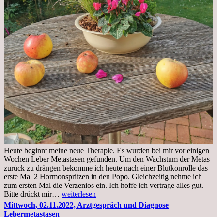
Heute beginnt meine neue Therapie. Es wurden bei mir vor einigen
Wochen Leber Metastasen gefunden. Um den Wachstum der Metas
zurück zu drängen bekomme ich heute nach einer Blutkonrolle das
erste Mal 2 Hormonspritzen in den Popo. Gleichzeitig nehme ich
zum ersten Mal die Verzenios ein. Ich hoffe ich vertrage alles gut.
Mittwoch,
Bitte drückt mir…
weiterlesen
09.11.2022
Mittwoch, 02.11.2022, Arztgespräch und Diagnose
Lebermetastasen