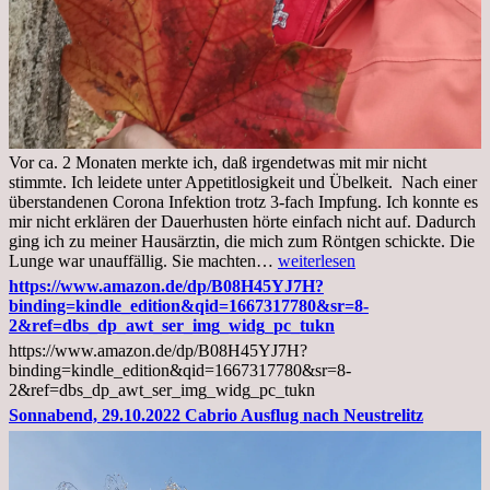
Vor ca. 2 Monaten merkte ich, daß irgendetwas mit mir nicht
stimmte. Ich leidete unter Appetitlosigkeit und Übelkeit. Nach einer
überstandenen Corona Infektion trotz 3-fach Impfung. Ich konnte es
mir nicht erklären der Dauerhusten hörte einfach nicht auf. Dadurch
ging ich zu meiner Hausärztin, die mich zum Röntgen schickte. Die
Mittwoch,
Lunge war unauffällig. Sie machten…
weiterlesen
02.11.2022,
https://www.amazon.de/dp/B08H45YJ7H?
Arztgespräch
binding=kindle_edition&qid=1667317780&sr=8-
und
2&ref=dbs_dp_awt_ser_img_widg_pc_tukn
Diagnose
https://www.amazon.de/dp/B08H45YJ7H?
Lebermetastasen
binding=kindle_edition&qid=1667317780&sr=8-
2&ref=dbs_dp_awt_ser_img_widg_pc_tukn
Sonnabend, 29.10.2022 Cabrio Ausflug nach Neustrelitz