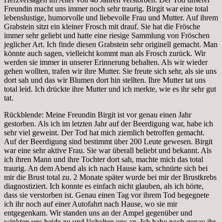
Freundin macht uns immer noch sehr traurig. Birgit war eine total
lebenslustige, humorvolle und liebevolle Frau und Mutter. Auf ihrem
Grabstein sitzt ein kleiner Frosch mit drauf. Sie hat die Frösche
immer sehr geliebt und hatte eine riesige Sammlung von Fröschen
jeglicher Art. Ich finde diesen Grabstein sehr originell gemacht. Man
könnte auch sagen, vielleicht kommt man als Frosch zurück. Wir
werden sie immer in unserer Erinnerung behalten. Als wir wieder
gehen wollten, trafen wir ihre Mutter. Sie freute sich sehr, als sie uns
dort sah und das wir Blumen dort hin stellten. Ihre Mutter tat uns
total leid. Ich drückte ihre Mutter und ich merkte, wie es ihr sehr gut
tat.
Rückblende: Meine Freundin Birgit ist vor genau einen Jahr
gestorben. Als ich im letzten Jahr auf der Beerdigung war, habe ich
sehr viel geweint. Der Tod hat mich ziemlich betroffen gemacht.
Auf der Beerdigung sind bestimmt über 200 Leute gewesen. Birgit
war eine sehr aktive Frau. Sie war überall beliebt und bekannt. Als
ich ihren Mann und ihre Tochter dort sah, machte mich das total
traurig. An dem Abend als ich nach Hause kam, schnürte sich bei
mir die Brust total zu. 2 Monate später wurde bei mir der Brustkrebs
diagnostiziert. Ich konnte es einfach nicht glauben, als ich hörte,
dass sie verstorben ist. Genau einen Tag vor ihrem Tod begegnete
ich ihr noch auf einer Autofahrt nach Hause, wo sie mir
entgegenkam. Wir standen uns an der Ampel gegenüber und
winkten uns beide zu und lächelten uns an. Ich habe noch genau ihr