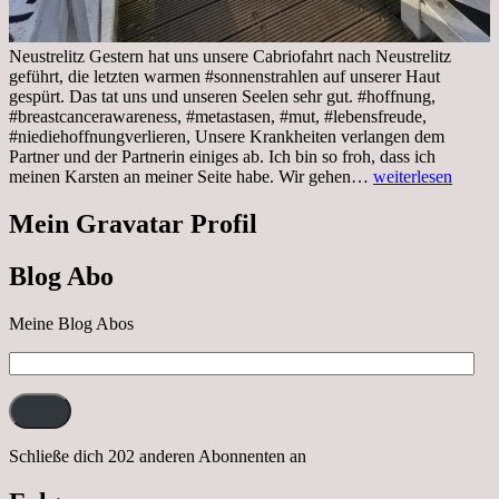
Neustrelitz Gestern hat uns unsere Cabriofahrt nach Neustrelitz
geführt, die letzten warmen #sonnenstrahlen auf unserer Haut
gespürt. Das tat uns und unseren Seelen sehr gut. #hoffnung,
#breastcancerawareness, #metastasen, #mut, #lebensfreude,
#niediehoffnungverlieren, Unsere Krankheiten verlangen dem
Partner und der Partnerin einiges ab. Ich bin so froh, dass ich
Sonnabend,
meinen Karsten an meiner Seite habe. Wir gehen…
weiterlesen
29.10.2022
Cabrio
Mein Gravatar Profil
Ausflug
nach
Blog Abo
Neustrelitz
Meine Blog Abos
E-
Mail-
Adresse:
Schließe dich 202 anderen Abonnenten an