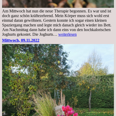
Am Mittwoch hat nun die neue Therapie begonnen. Es war und ist
doch ganz schön kräftezehrend. Mein Körper muss sich wohl erst
einmal daran gewöhnen. Gestern konnte ich sogar einen kleinen
Spaziergang machen und legte mich danach gleich wieder ins Bett.
Am Nachmittag dann habe ich dann eins von den hochkalorischen
Freitag,
Joghurts gekostet. Die Joghurts…
weiterlesen
11.11.2022,
Mittwoch, 09.11.2022
Therapie
Beginn
gut
überstanden