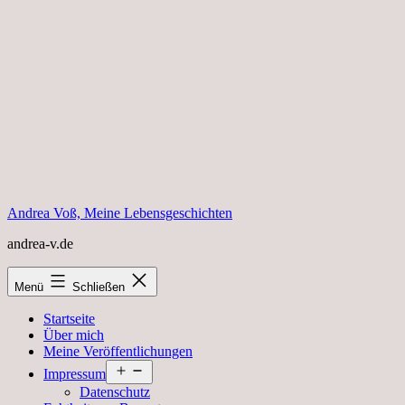
Zum
Inhalt
springen
Andrea Voß, Meine Lebensgeschichten
andrea-v.de
Menü
Schließen
Startseite
Über mich
Meine Veröffentlichungen
Menü
Impressum
öffnen
Datenschutz