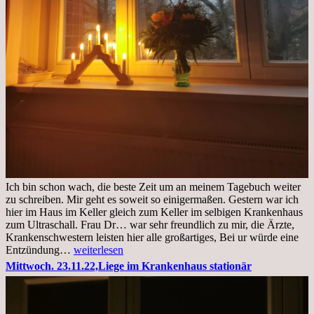
Ich bin schon wach, die beste Zeit um an meinem Tagebuch weiter
zu schreiben. Mir geht es soweit so einigermaßen. Gestern war ich
hier im Haus im Keller gleich zum Keller im selbigen Krankenhaus
zum Ultraschall. Frau Dr… war sehr freundlich zu mir, die Ärzte,
Krankenschwestern leisten hier alle großartiges, Bei ur würde eine
Freitag,
Entzündung…
weiterlesen
25.11.2022
Mittwoch. 23.11.22,Liege im Krankenhaus stationär
Kleines
Update
aus
dem