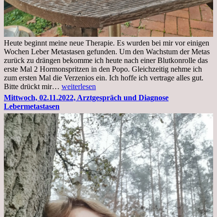
Heute beginnt meine neue Therapie. Es wurden bei mir vor einigen
Wochen Leber Metastasen gefunden. Um den Wachstum der Metas
zurück zu drängen bekomme ich heute nach einer Blutkonrolle das
erste Mal 2 Hormonspritzen in den Popo. Gleichzeitig nehme ich
zum ersten Mal die Verzenios ein. Ich hoffe ich vertrage alles gut.
Mittwoch,
Bitte drückt mir…
weiterlesen
09.11.2022
Mittwoch, 02.11.2022, Arztgespräch und Diagnose
Lebermetastasen