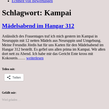
Echtheit von Bewertungen
Schlagwort:
Kampai
Mädelsabend im Hangar 312
Anlässlich des Frauentages traf ich mich gestern im Kampai in
Neuruppin mit 12 netten Mädels aus Neuruppin und Umgebung.
Meine Freundin Jördis hat für uns Karten für den Mädelsabend im
Hangar 312 bestellt. Es gefiel uns allen prima im Kampai. Wir aßen
dort nett zu Abend. Ich habe mir das Gericht Ente kross mit
Mädelsabend
Kokosreis……
weiterlesen
im
Hangar
Teilen mit:
312
Teilen
Gefällt mir:
Wird geladen …