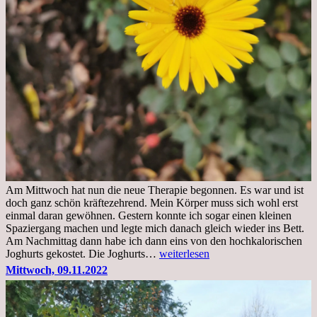
Am Mittwoch hat nun die neue Therapie begonnen. Es war und ist
doch ganz schön kräftezehrend. Mein Körper muss sich wohl erst
einmal daran gewöhnen. Gestern konnte ich sogar einen kleinen
Spaziergang machen und legte mich danach gleich wieder ins Bett.
Am Nachmittag dann habe ich dann eins von den hochkalorischen
Freitag,
Joghurts gekostet. Die Joghurts…
weiterlesen
11.11.2022,
Mittwoch, 09.11.2022
Therapie
Beginn
gut
überstanden