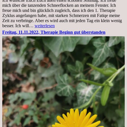
Ich wünsche Euch Euch allen einen schönen Sonntag. Ich freue
Krankenhaus
mich über die tanzenden Schneeflocken an meinem Fenster. Ich
stationär
freue mich und bin glücklich zugleich, dass ich den 1. Therapie
Zyklus angefangen habe, mit starken Schmerzen mit Fatiqe meine
Zeit zu verbringe. Aber es wird auch mit jeden Tag ein klein wenig
Sonntag,
besser. Ich will…
weiterlesen
20.11.2022,
Freitag, 11.11.2022, Therapie Beginn gut überstanden
Todensonntag