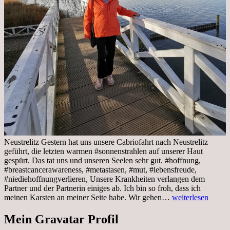
Neustrelitz Gestern hat uns unsere Cabriofahrt nach Neustrelitz
geführt, die letzten warmen #sonnenstrahlen auf unserer Haut
gespürt. Das tat uns und unseren Seelen sehr gut. #hoffnung,
#breastcancerawareness, #metastasen, #mut, #lebensfreude,
#niediehoffnungverlieren, Unsere Krankheiten verlangen dem
Partner und der Partnerin einiges ab. Ich bin so froh, dass ich
Sonnabend,
meinen Karsten an meiner Seite habe. Wir gehen…
weiterlesen
29.10.2022
Cabrio
Mein Gravatar Profil
Ausflug