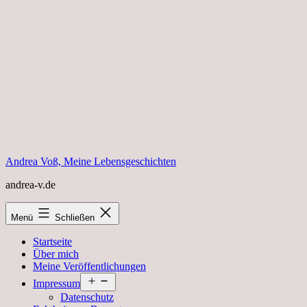
Zum
Inhalt
springen
Andrea Voß, Meine Lebensgeschichten
andrea-v.de
Menü
Schließen
Startseite
Über mich
Meine Veröffentlichungen
Menü
Impressum
öffnen
Datenschutz