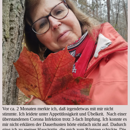
Vor ca. 2 Monaten merkte ich, daß irgendetwas mit mir nicht
stimmte. Ich leidete unter Appetitlosigkeit und Übelkeit. Nach einer
überstandenen Corona Infektion trotz 3-fach Impfung. Ich konnte es
mir nicht erklären der Dauerhusten hörte einfach nicht auf. Dadurch
ging ich zu meiner Hausärztin, die mich zum Röntgen schickte. Die