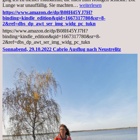
Mittwoch,
Lunge war unauffällig. Sie machten…
weiterlesen
02.11.2022,
https://www.amazon.de/dp/B08H45YJ7H?
Arztgespräch
binding=kindle_edition&qid=1667317780&sr=8-
und
2&ref=dbs_dp_awt_ser_img_widg_pc_tukn
Diagnose
https://www.amazon.de/dp/B08H45YJ7H?
Lebermetastasen
binding=kindle_edition&qid=1667317780&sr=8-
2&ref=dbs_dp_awt_ser_img_widg_pc_tukn
Sonnabend, 29.10.2022 Cabrio Ausflug nach Neustrelitz