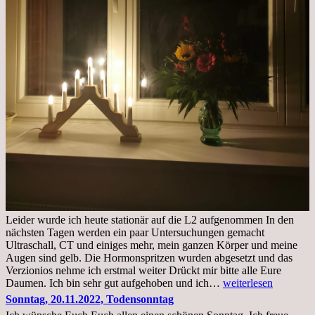
Leider wurde ich heute stationär auf die L2 aufgenommen In den
nächsten Tagen werden ein paar Untersuchungen gemacht
Ultraschall, CT und einiges mehr, mein ganzen Körper und meine
Augen sind gelb. Die Hormonspritzen wurden abgesetzt und das
Verzionios nehme ich erstmal weiter Drückt mir bitte alle Eure
Mittwoch.
Daumen. Ich bin sehr gut aufgehoben und ich…
weiterlesen
23.11.22,Liege
Sonntag, 20.11.2022, Todensonntag
im