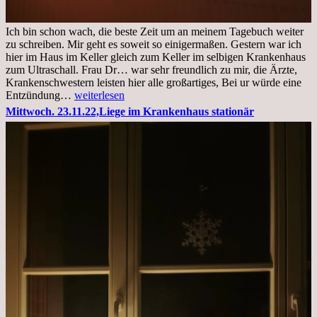
Ich bin schon wach, die beste Zeit um an meinem Tagebuch weiter
zu schreiben. Mir geht es soweit so einigermaßen. Gestern war ich
hier im Haus im Keller gleich zum Keller im selbigen Krankenhaus
zum Ultraschall. Frau Dr… war sehr freundlich zu mir, die Ärzte,
Krankenschwestern leisten hier alle großartiges, Bei ur würde eine
Freitag,
Entzündung…
weiterlesen
25.11.2022
Mittwoch. 23.11.22,Liege im Krankenhaus stationär
Kleines
Update
aus
dem
Krankenhaus