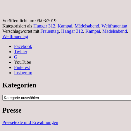
Veröffentlicht am
09/03/2019
Kategorisiert als
Hangar 312
,
Kampai
,
Mädelsabend
,
Weltfrauentag
Verschlagwortet mit
Frauentag
,
Hangar 312
,
Kampai
,
Mädelsabend
,
Weltfrauentag
Facebook
Twitter
G+
YouTube
Pinterest
Instagram
Kategorien
Kategorien
Presse
Pressetexte und Erwähnungen