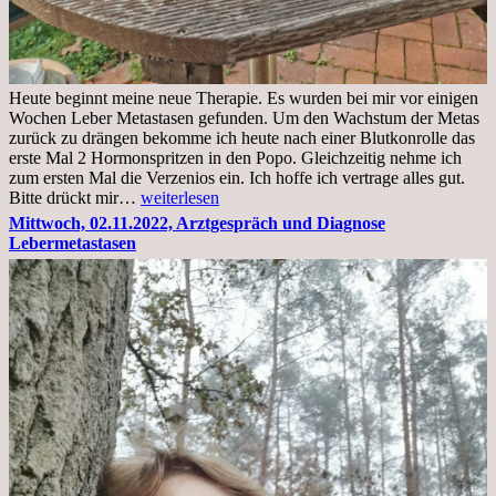
Heute beginnt meine neue Therapie. Es wurden bei mir vor einigen
Wochen Leber Metastasen gefunden. Um den Wachstum der Metas
zurück zu drängen bekomme ich heute nach einer Blutkonrolle das
erste Mal 2 Hormonspritzen in den Popo. Gleichzeitig nehme ich
zum ersten Mal die Verzenios ein. Ich hoffe ich vertrage alles gut.
Mittwoch,
Bitte drückt mir…
weiterlesen
09.11.2022
Mittwoch, 02.11.2022, Arztgespräch und Diagnose
Lebermetastasen