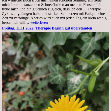
Ich wünsche Euch Euch allen einen schönen Sonntag. Ich freue
Krankenhaus
mich über die tanzenden Schneeflocken an meinem Fenster. Ich
stationär
freue mich und bin glücklich zugleich, dass ich den 1. Therapie
Zyklus angefangen habe, mit starken Schmerzen mit Fatiqe meine
Zeit zu verbringe. Aber es wird auch mit jeden Tag ein klein wenig
Sonntag,
besser. Ich will…
weiterlesen
20.11.2022,
Freitag, 11.11.2022, Therapie Beginn gut überstanden
Todensonntag