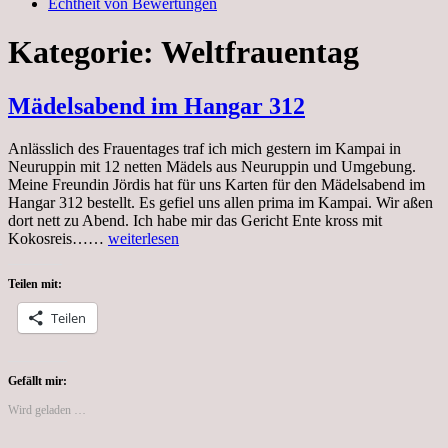
Echtheit von Bewertungen
Kategorie:
Weltfrauentag
Mädelsabend im Hangar 312
Anlässlich des Frauentages traf ich mich gestern im Kampai in
Neuruppin mit 12 netten Mädels aus Neuruppin und Umgebung.
Meine Freundin Jördis hat für uns Karten für den Mädelsabend im
Hangar 312 bestellt. Es gefiel uns allen prima im Kampai. Wir aßen
dort nett zu Abend. Ich habe mir das Gericht Ente kross mit
Mädelsabend
Kokosreis……
weiterlesen
im
Hangar
Teilen mit:
312
Teilen
Gefällt mir:
Wird geladen …