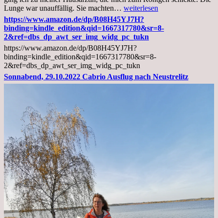
Mittwoch,
Lunge war unauffällig. Sie machten…
weiterlesen
02.11.2022,
https://www.amazon.de/dp/B08H45YJ7H?
Arztgespräch
binding=kindle_edition&qid=1667317780&sr=8-
und
2&ref=dbs_dp_awt_ser_img_widg_pc_tukn
Diagnose
https://www.amazon.de/dp/B08H45YJ7H?
Lebermetastasen
binding=kindle_edition&qid=1667317780&sr=8-
2&ref=dbs_dp_awt_ser_img_widg_pc_tukn
Sonnabend, 29.10.2022 Cabrio Ausflug nach Neustrelitz