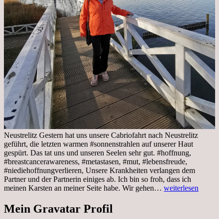
Neustrelitz Gestern hat uns unsere Cabriofahrt nach Neustrelitz
geführt, die letzten warmen #sonnenstrahlen auf unserer Haut
gespürt. Das tat uns und unseren Seelen sehr gut. #hoffnung,
#breastcancerawareness, #metastasen, #mut, #lebensfreude,
#niediehoffnungverlieren, Unsere Krankheiten verlangen dem
Partner und der Partnerin einiges ab. Ich bin so froh, dass ich
Sonnabend,
meinen Karsten an meiner Seite habe. Wir gehen…
weiterlesen
29.10.2022
Cabrio
Mein Gravatar Profil
Ausflug