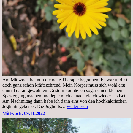
Am Mittwoch hat nun die neue Therapie begonnen. Es war und ist
doch ganz schön kräftezehrend. Mein Körper muss sich wohl erst
einmal daran gewöhnen. Gestern konnte ich sogar einen kleinen
Spaziergang machen und legte mich danach gleich wieder ins Bett.
Am Nachmittag dann habe ich dann eins von den hochkalorischen
Freitag,
Joghurts gekostet. Die Joghurts…
weiterlesen
11.11.2022,
Mittwoch, 09.11.2022
Therapie
Beginn
gut
überstanden