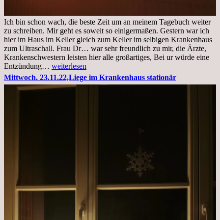
Ich bin schon wach, die beste Zeit um an meinem Tagebuch weiter
zu schreiben. Mir geht es soweit so einigermaßen. Gestern war ich
hier im Haus im Keller gleich zum Keller im selbigen Krankenhaus
zum Ultraschall. Frau Dr… war sehr freundlich zu mir, die Ärzte,
Krankenschwestern leisten hier alle großartiges, Bei ur würde eine
Freitag,
Entzündung…
weiterlesen
25.11.2022
Mittwoch. 23.11.22,Liege im Krankenhaus stationär
Kleines
Update
aus
dem
Krankenhaus