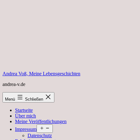
Zum
Inhalt
springen
Andrea Voß, Meine Lebensgeschichten
andrea-v.de
Menü
Schließen
Startseite
Über mich
Meine Veröffentlichungen
Menü
Impressum
öffnen
Datenschutz