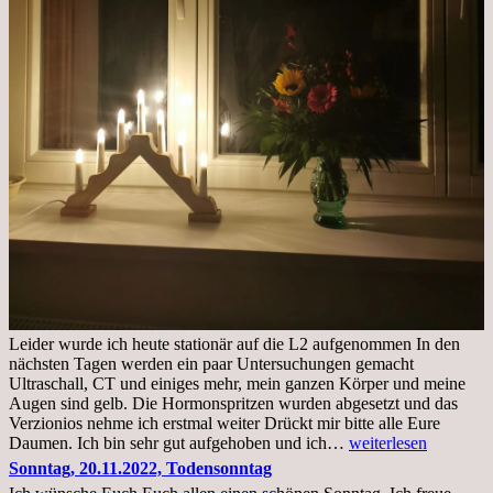
Leider wurde ich heute stationär auf die L2 aufgenommen In den
nächsten Tagen werden ein paar Untersuchungen gemacht
Ultraschall, CT und einiges mehr, mein ganzen Körper und meine
Augen sind gelb. Die Hormonspritzen wurden abgesetzt und das
Verzionios nehme ich erstmal weiter Drückt mir bitte alle Eure
Mittwoch.
Daumen. Ich bin sehr gut aufgehoben und ich…
weiterlesen
23.11.22,Liege
Sonntag, 20.11.2022, Todensonntag
im