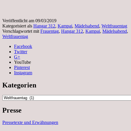
Veröffentlicht am
09/03/2019
Kategorisiert als
Hangar 312
,
Kampai
,
Mädelsabend
,
Weltfrauentag
Verschlagwortet mit
Frauentag
,
Hangar 312
,
Kampai
,
Mädelsabend
,
Weltfrauentag
Facebook
Twitter
G+
YouTube
Pinterest
Instagram
Kategorien
Kategorien
Presse
Pressetexte und Erwähnungen