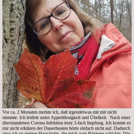
Vor ca. 2 Monaten merkte ich, daß irgendetwas mit mir nicht
stimmte. Ich leidete unter Appetitlosigkeit und Übelkeit. Nach einer
überstandenen Corona Infektion trotz 3-fach Impfung. Ich konnte es
mir nicht erklären der Dauerhusten hörte einfach nicht auf. Dadurch
ging ich zu meiner Hausärztin, die mich zum Röntgen schickte. Die