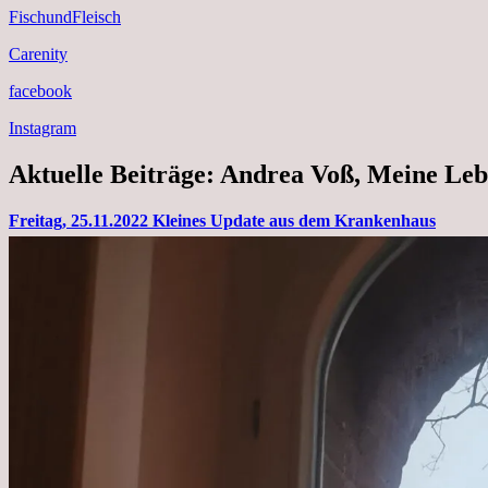
FischundFleisch
Carenity
facebook
Instagram
Aktuelle Beiträge: Andrea Voß, Meine Leb
Freitag, 25.11.2022 Kleines Update aus dem Krankenhaus