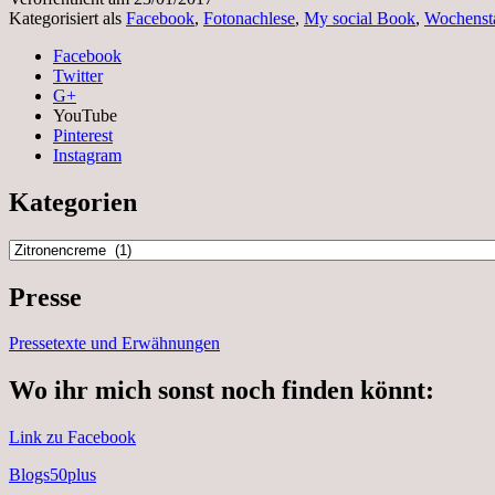
Kategorisiert als
Facebook
,
Fotonachlese
,
My social Book
,
Wochensta
Facebook
Twitter
G+
YouTube
Pinterest
Instagram
Kategorien
Kategorien
Presse
Pressetexte und Erwähnungen
Wo ihr mich sonst noch finden könnt:
Link zu Facebook
Blogs50plus