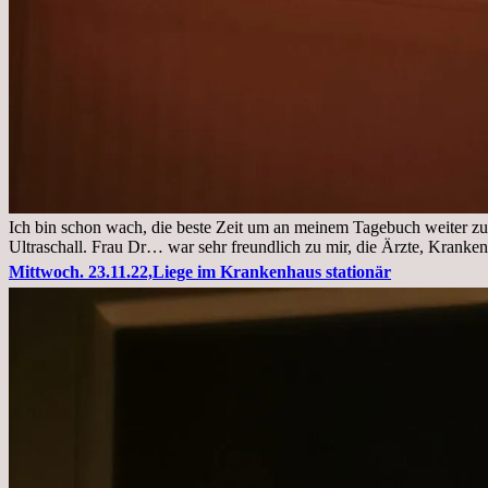
Ich bin schon wach, die beste Zeit um an meinem Tagebuch weiter zu
Ultraschall. Frau Dr… war sehr freundlich zu mir, die Ärzte, Kranke
Mittwoch. 23.11.22,Liege im Krankenhaus stationär