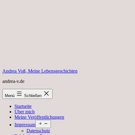
Zum
Inhalt
springen
Andrea Voß, Meine Lebensgeschichten
andrea-v.de
Menü
Schließen
Startseite
Über mich
Meine Veröffentlichungen
Menü
Impressum
öffnen
Datenschutz