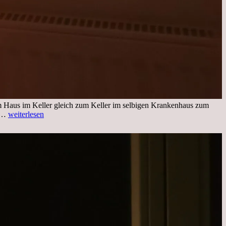
im Haus im Keller gleich zum Keller im selbigen Krankenhaus zum
Freitag,
ng…
weiterlesen
25.11.2022
Kleines
Update
aus
dem
Krankenhaus