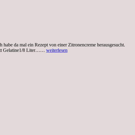
h habe da mal ein Rezept von einer Zitronencreme herausgesucht.
Montag,
latt Gelatine1/8 Liter……
weiterlesen
23.01.2017,
Wochenstart
und
Rezept
Zitronencreme