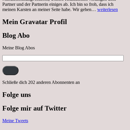
Partner und der Partnerin einiges ab. Ich bin so froh, dass ich
Sonnabend,
meinen Karsten an meiner Seite habe. Wir gehen…
weiterlesen
29.10.2022
Cabrio
Mein Gravatar Profil
Ausflug
nach
Blog Abo
Neustrelitz
Meine Blog Abos
E-
Mail-
Adresse:
Schließe dich 202 anderen Abonnenten an
Folge uns
Folge mir auf Twitter
Meine Tweets