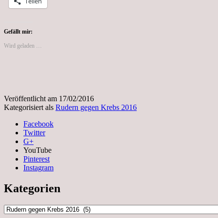
Teilen
03.09.2016
Gefällt mir:
Wird geladen …
Veröffentlicht am
17/02/2016
Kategorisiert als
Rudern gegen Krebs 2016
Facebook
Twitter
G+
YouTube
Pinterest
Instagram
Kategorien
Kategorien