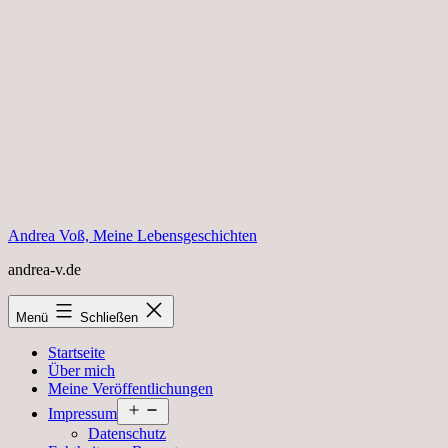
Zum
Inhalt
springen
Andrea Voß, Meine Lebensgeschichten
andrea-v.de
Menü
Schließen
Startseite
Über mich
Meine Veröffentlichungen
Menü
Impressum
öffnen
Datenschutz