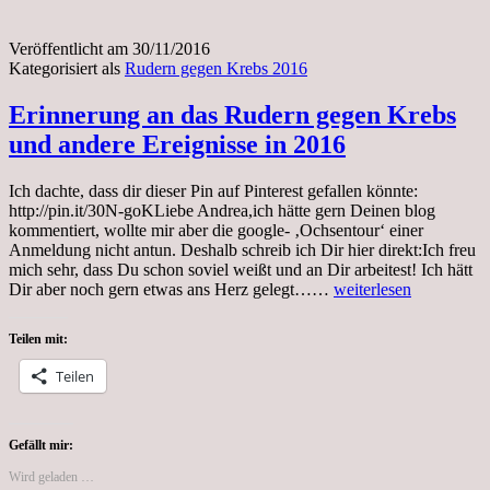
Veröffentlicht am
30/11/2016
Kategorisiert als
Rudern gegen Krebs 2016
Erinnerung an das Rudern gegen Krebs
und andere Ereignisse in 2016
Ich dachte, dass dir dieser Pin auf Pinterest gefallen könnte:
http://pin.it/30N-goKLiebe Andrea,ich hätte gern Deinen blog
kommentiert, wollte mir aber die google- ‚Ochsentour‘ einer
Anmeldung nicht antun. Deshalb schreib ich Dir hier direkt:Ich freu
mich sehr, dass Du schon soviel weißt und an Dir arbeitest! Ich hätt
Erinnerung
Dir aber noch gern etwas ans Herz gelegt……
weiterlesen
an
das
Teilen mit:
Rudern
gegen
Teilen
Krebs
und
andere
Ereignisse
Gefällt mir:
in
Wird geladen …
2016