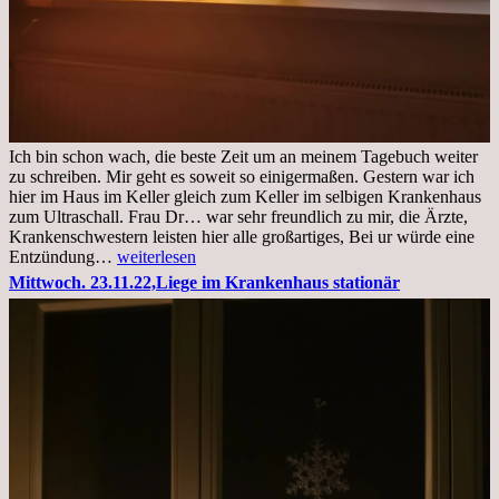
Ich bin schon wach, die beste Zeit um an meinem Tagebuch weiter
zu schreiben. Mir geht es soweit so einigermaßen. Gestern war ich
hier im Haus im Keller gleich zum Keller im selbigen Krankenhaus
zum Ultraschall. Frau Dr… war sehr freundlich zu mir, die Ärzte,
Krankenschwestern leisten hier alle großartiges, Bei ur würde eine
Freitag,
Entzündung…
weiterlesen
25.11.2022
Mittwoch. 23.11.22,Liege im Krankenhaus stationär
Kleines
Update
aus
dem
Krankenhaus