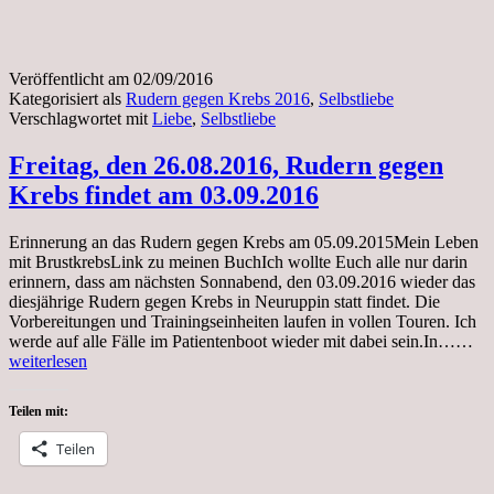
Veröffentlicht am
02/09/2016
Kategorisiert als
Rudern gegen Krebs 2016
,
Selbstliebe
Verschlagwortet mit
Liebe
,
Selbstliebe
Freitag, den 26.08.2016, Rudern gegen
Krebs findet am 03.09.2016
Erinnerung an das Rudern gegen Krebs am 05.09.2015Mein Leben
mit BrustkrebsLink zu meinen BuchIch wollte Euch alle nur darin
erinnern, dass am nächsten Sonnabend, den 03.09.2016 wieder das
diesjährige Rudern gegen Krebs in Neuruppin statt findet. Die
Vorbereitungen und Trainingseinheiten laufen in vollen Touren. Ich
Fre
werde auf alle Fälle im Patientenboot wieder mit dabei sein.In……
de
weiterlesen
26
Ru
Teilen mit:
ge
Kr
Teilen
fin
am