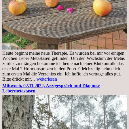
Heute beginnt meine neue Therapie. Es wurden bei mir vor einigen
Wochen Leber Metastasen gefunden. Um den Wachstum der Metas
zurück zu drängen bekomme ich heute nach einer Blutkonrolle das
erste Mal 2 Hormonspritzen in den Popo. Gleichzeitig nehme ich
zum ersten Mal die Verzenios ein. Ich hoffe ich vertrage alles gut.
Mittwoch,
Bitte drückt mir…
weiterlesen
09.11.2022
Mittwoch, 02.11.2022, Arztgespräch und Diagnose
Lebermetastasen