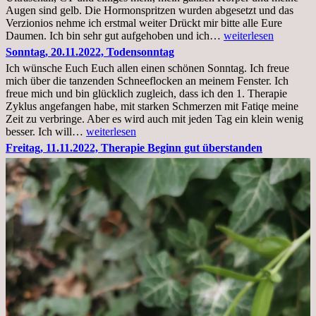
Augen sind gelb. Die Hormonspritzen wurden abgesetzt und das
Verzionios nehme ich erstmal weiter Drückt mir bitte alle Eure
Mittwoch.
Daumen. Ich bin sehr gut aufgehoben und ich…
weiterlesen
23.11.22,Liege
Sonntag, 20.11.2022, Todensonntag
im
Ich wünsche Euch Euch allen einen schönen Sonntag. Ich freue
Krankenhaus
mich über die tanzenden Schneeflocken an meinem Fenster. Ich
stationär
freue mich und bin glücklich zugleich, dass ich den 1. Therapie
Zyklus angefangen habe, mit starken Schmerzen mit Fatiqe meine
Zeit zu verbringe. Aber es wird auch mit jeden Tag ein klein wenig
Sonntag,
besser. Ich will…
weiterlesen
20.11.2022,
Freitag, 11.11.2022, Therapie Beginn gut überstanden
Todensonntag