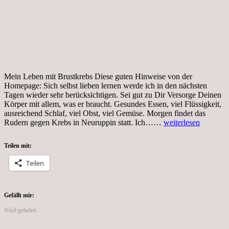
Mein Leben mit Brustkrebs Diese guten Hinweise von der
Homepage: Sich selbst lieben lernen werde ich in den nächsten
Tagen wieder sehr berücksichtigen. Sei gut zu Dir Versorge Deinen
Körper mit allem, was er braucht. Gesundes Essen, viel Flüssigkeit,
ausreichend Schlaf, viel Obst, viel Gemüse. Morgen findet das
Freitag,
Rudern gegen Krebs in Neuruppin statt. Ich……
weiterlesen
2.09.2016,
Sich
Teilen mit:
selbst
lieben
Teilen
lernen
Teil
2
Gefällt mir:
Wird geladen …