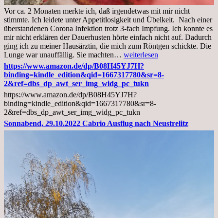
Vor ca. 2 Monaten merkte ich, daß irgendetwas mit mir nicht
stimmte. Ich leidete unter Appetitlosigkeit und Übelkeit. Nach einer
überstandenen Corona Infektion trotz 3-fach Impfung. Ich konnte es
mir nicht erklären der Dauerhusten hörte einfach nicht auf. Dadurch
ging ich zu meiner Hausärztin, die mich zum Röntgen schickte. Die
Mittwoch,
Lunge war unauffällig. Sie machten…
weiterlesen
02.11.2022,
https://www.amazon.de/dp/B08H45YJ7H?
Arztgespräch
binding=kindle_edition&qid=1667317780&sr=8-
und
2&ref=dbs_dp_awt_ser_img_widg_pc_tukn
Diagnose
https://www.amazon.de/dp/B08H45YJ7H?
Lebermetastasen
binding=kindle_edition&qid=1667317780&sr=8-
2&ref=dbs_dp_awt_ser_img_widg_pc_tukn
Sonnabend, 29.10.2022 Cabrio Ausflug nach Neustrelitz