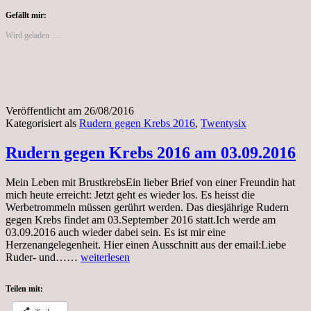
03
Gefällt mir:
Wird geladen …
Veröffentlicht am
26/08/2016
Kategorisiert als
Rudern gegen Krebs 2016
,
Twentysix
Rudern gegen Krebs 2016 am 03.09.2016
Mein Leben mit BrustkrebsEin lieber Brief von einer Freundin hat
mich heute erreicht: Jetzt geht es wieder los. Es heisst die
Werbetrommeln müssen gerührt werden. Das diesjährige Rudern
gegen Krebs findet am 03.September 2016 statt.Ich werde am
03.09.2016 auch wieder dabei sein. Es ist mir eine
Herzenangelegenheit. Hier einen Ausschnitt aus der email:Liebe
Rudern
Ruder- und……
weiterlesen
gegen
Krebs
Teilen mit:
2016
am