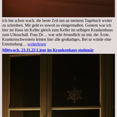
Ich bin schon wach, die beste Zeit um an meinem Tagebuch weiter
zu schreiben. Mir geht es soweit so einigermaßen. Gestern war ich
hier im Haus im Keller gleich zum Keller im selbigen Krankenhaus
zum Ultraschall. Frau Dr… war sehr freundlich zu mir, die Ärzte,
Krankenschwestern leisten hier alle großartiges, Bei ur würde eine
Freitag,
Entzündung…
weiterlesen
25.11.2022
Mittwoch. 23.11.22,Liege im Krankenhaus stationär
Kleines
Update
aus
dem
Krankenhaus