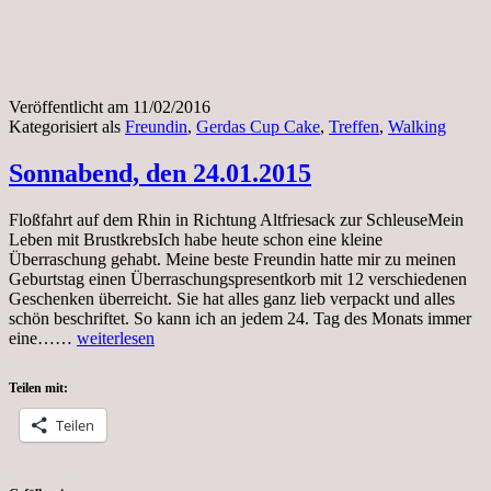
Veröffentlicht am
11/02/2016
Kategorisiert als
Freundin
,
Gerdas Cup Cake
,
Treffen
,
Walking
Sonnabend, den 24.01.2015
Floßfahrt auf dem Rhin in Richtung Altfriesack zur SchleuseMein
Leben mit BrustkrebsIch habe heute schon eine kleine
Überraschung gehabt. Meine beste Freundin hatte mir zu meinen
Geburtstag einen Überraschungspresentkorb mit 12 verschiedenen
Geschenken überreicht. Sie hat alles ganz lieb verpackt und alles
schön beschriftet. So kann ich an jedem 24. Tag des Monats immer
Sonnabend,
eine……
weiterlesen
den
24.01.2015
Teilen mit:
Teilen