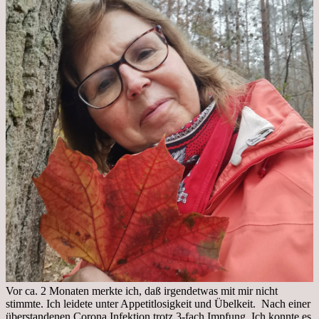
Vor ca. 2 Monaten merkte ich, daß irgendetwas mit mir nicht
stimmte. Ich leidete unter Appetitlosigkeit und Übelkeit. Nach einer
überstandenen Corona Infektion trotz 3-fach Impfung. Ich konnte es