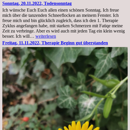
23.11.22,Liege
Sonntag, 20.11.2022, Todensonntag
im
Ich wünsche Euch Euch allen einen schönen Sonntag. Ich freue
Krankenhaus
mich über die tanzenden Schneeflocken an meinem Fenster. Ich
stationär
freue mich und bin glücklich zugleich, dass ich den 1. Therapie
Zyklus angefangen habe, mit starken Schmerzen mit Fatiqe meine
Zeit zu verbringe. Aber es wird auch mit jeden Tag ein klein wenig
Sonntag,
besser. Ich will…
weiterlesen
20.11.2022,
Freitag, 11.11.2022, Therapie Beginn gut überstanden
Todensonntag