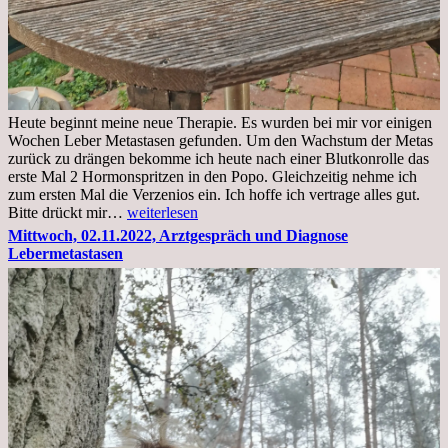
Heute beginnt meine neue Therapie. Es wurden bei mir vor einigen
Wochen Leber Metastasen gefunden. Um den Wachstum der Metas
zurück zu drängen bekomme ich heute nach einer Blutkonrolle das
erste Mal 2 Hormonspritzen in den Popo. Gleichzeitig nehme ich
zum ersten Mal die Verzenios ein. Ich hoffe ich vertrage alles gut.
Mittwoch,
Bitte drückt mir…
weiterlesen
09.11.2022
Mittwoch, 02.11.2022, Arztgespräch und Diagnose
Lebermetastasen