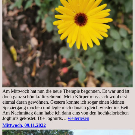
Am Mittwoch hat nun die neue Therapie begonnen. Es war und ist
doch ganz schön kräftezehrend. Mein Körper muss sich wohl erst
einmal daran gewöhnen. Gestern konnte ich sogar einen kleinen
Spaziergang machen und legte mich danach gleich wieder ins Bett.
Am Nachmittag dann habe ich dann eins von den hochkalorischen
Freitag,
Joghurts gekostet. Die Joghurts…
weiterlesen
11.11.2022,
Mittwoch, 09.11.2022
Therapie
Beginn