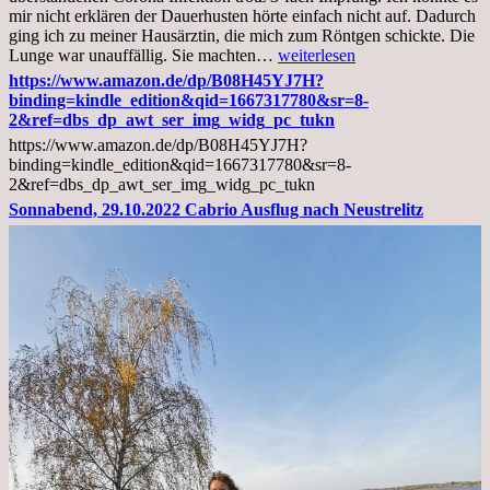
mir nicht erklären der Dauerhusten hörte einfach nicht auf. Dadurch
ging ich zu meiner Hausärztin, die mich zum Röntgen schickte. Die
Mittwoch,
Lunge war unauffällig. Sie machten…
weiterlesen
02.11.2022,
https://www.amazon.de/dp/B08H45YJ7H?
Arztgespräch
binding=kindle_edition&qid=1667317780&sr=8-
und
2&ref=dbs_dp_awt_ser_img_widg_pc_tukn
Diagnose
https://www.amazon.de/dp/B08H45YJ7H?
Lebermetastasen
binding=kindle_edition&qid=1667317780&sr=8-
2&ref=dbs_dp_awt_ser_img_widg_pc_tukn
Sonnabend, 29.10.2022 Cabrio Ausflug nach Neustrelitz