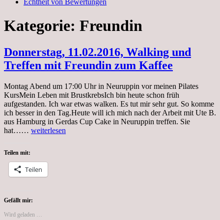
Echtheit von Bewertungen
Kategorie:
Freundin
Donnerstag, 11.02.2016, Walking und
Treffen mit Freundin zum Kaffee
Montag Abend um 17:00 Uhr in Neuruppin vor meinen Pilates
KursMein Leben mit BrustkrebsIch bin heute schon früh
aufgestanden. Ich war etwas walken. Es tut mir sehr gut. So komme
ich besser in den Tag.Heute will ich mich nach der Arbeit mit Ute B.
aus Hamburg in Gerdas Cup Cake in Neuruppin treffen. Sie
Donnerstag,
hat……
weiterlesen
11.02.2016,
Walking
Teilen mit:
und
Treffen
Teilen
mit
Freundin
zum
Kaffee
Gefällt mir:
Wird geladen …