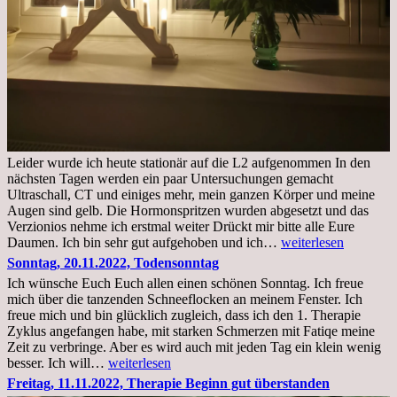
Leider wurde ich heute stationär auf die L2 aufgenommen In den
nächsten Tagen werden ein paar Untersuchungen gemacht
Ultraschall, CT und einiges mehr, mein ganzen Körper und meine
Augen sind gelb. Die Hormonspritzen wurden abgesetzt und das
Verzionios nehme ich erstmal weiter Drückt mir bitte alle Eure
Mittwoch.
Daumen. Ich bin sehr gut aufgehoben und ich…
weiterlesen
23.11.22,Liege
Sonntag, 20.11.2022, Todensonntag
im
Ich wünsche Euch Euch allen einen schönen Sonntag. Ich freue
Krankenhaus
mich über die tanzenden Schneeflocken an meinem Fenster. Ich
stationär
freue mich und bin glücklich zugleich, dass ich den 1. Therapie
Zyklus angefangen habe, mit starken Schmerzen mit Fatiqe meine
Zeit zu verbringe. Aber es wird auch mit jeden Tag ein klein wenig
Sonntag,
besser. Ich will…
weiterlesen
20.11.2022,
Freitag, 11.11.2022, Therapie Beginn gut überstanden
Todensonntag