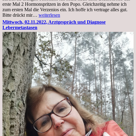
erste Mal 2 Hormonspritzen in den Popo. Gleichzeitig nehme ich
zum ersten Mal die Verzenios ein. Ich hoffe ich vertrage alles gut.
Mittwoch,
Bitte drückt mir…
weiterlesen
09.11.2022
Mittwoch, 02.11.2022, Arztgespräch und Diagnose
Lebermetastasen