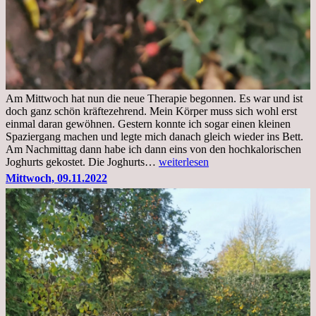
Am Mittwoch hat nun die neue Therapie begonnen. Es war und ist
doch ganz schön kräftezehrend. Mein Körper muss sich wohl erst
einmal daran gewöhnen. Gestern konnte ich sogar einen kleinen
Spaziergang machen und legte mich danach gleich wieder ins Bett.
Am Nachmittag dann habe ich dann eins von den hochkalorischen
Freitag,
Joghurts gekostet. Die Joghurts…
weiterlesen
11.11.2022,
Mittwoch, 09.11.2022
Therapie
Beginn
gut
überstanden