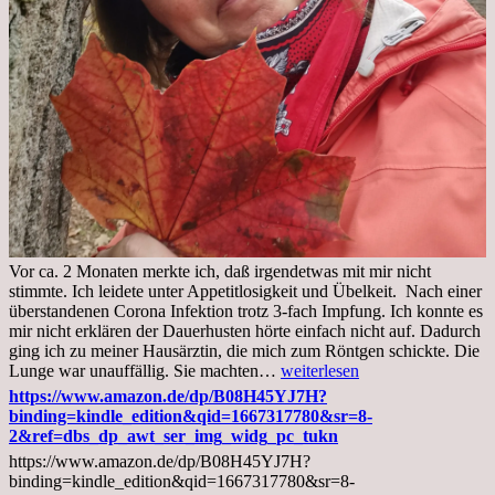
Vor ca. 2 Monaten merkte ich, daß irgendetwas mit mir nicht
stimmte. Ich leidete unter Appetitlosigkeit und Übelkeit. Nach einer
überstandenen Corona Infektion trotz 3-fach Impfung. Ich konnte es
mir nicht erklären der Dauerhusten hörte einfach nicht auf. Dadurch
ging ich zu meiner Hausärztin, die mich zum Röntgen schickte. Die
Mittwoch,
Lunge war unauffällig. Sie machten…
weiterlesen
02.11.2022,
https://www.amazon.de/dp/B08H45YJ7H?
Arztgespräch
binding=kindle_edition&qid=1667317780&sr=8-
und
2&ref=dbs_dp_awt_ser_img_widg_pc_tukn
Diagnose
https://www.amazon.de/dp/B08H45YJ7H?
Lebermetastasen
binding=kindle_edition&qid=1667317780&sr=8-