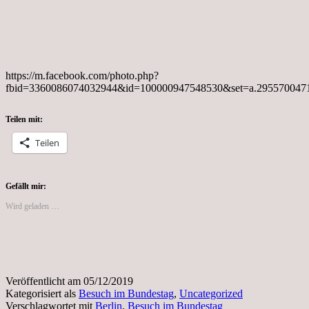
https://m.facebook.com/photo.php?
fbid=3360086074032944&id=100000947548530&set=a.295570047
Teilen mit:
Teilen
Gefällt mir:
Wird geladen …
Veröffentlicht am
05/12/2019
Kategorisiert als
Besuch im Bundestag
,
Uncategorized
Verschlagwortet mit
Berlin
,
Besuch im Bundestag