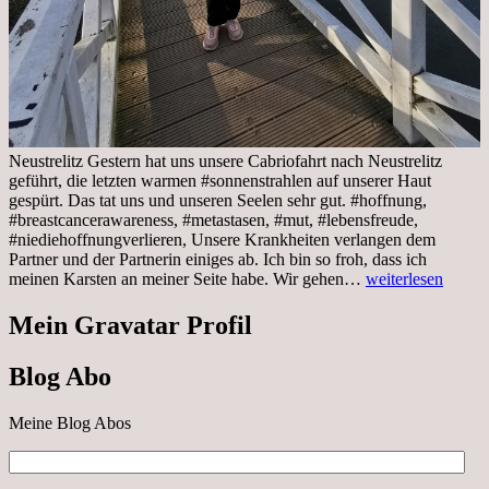
Neustrelitz Gestern hat uns unsere Cabriofahrt nach Neustrelitz
geführt, die letzten warmen #sonnenstrahlen auf unserer Haut
gespürt. Das tat uns und unseren Seelen sehr gut. #hoffnung,
#breastcancerawareness, #metastasen, #mut, #lebensfreude,
#niediehoffnungverlieren, Unsere Krankheiten verlangen dem
Partner und der Partnerin einiges ab. Ich bin so froh, dass ich
Sonnabend,
meinen Karsten an meiner Seite habe. Wir gehen…
weiterlesen
29.10.2022
Cabrio
Mein Gravatar Profil
Ausflug
nach
Blog Abo
Neustrelitz
Meine Blog Abos
E-
Mail-