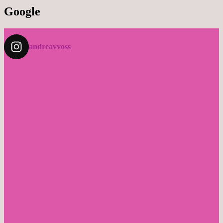
Google
andreavvoss