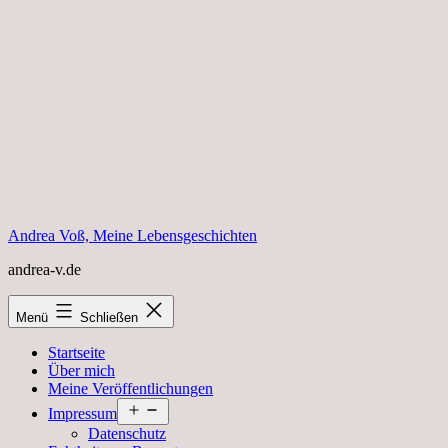
Zum
Inhalt
springen
Andrea Voß, Meine Lebensgeschichten
andrea-v.de
Menü
Schließen
Startseite
Über mich
Meine Veröffentlichungen
Menü
Impressum
öffnen
Datenschutz