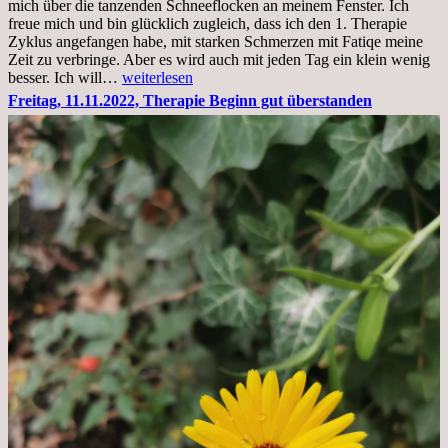
mich über die tanzenden Schneeflocken an meinem Fenster. Ich
stationär
freue mich und bin glücklich zugleich, dass ich den 1. Therapie
Zyklus angefangen habe, mit starken Schmerzen mit Fatiqe meine
Zeit zu verbringe. Aber es wird auch mit jeden Tag ein klein wenig
Sonntag,
besser. Ich will…
weiterlesen
20.11.2022,
Freitag, 11.11.2022, Therapie Beginn gut überstanden
Todensonntag