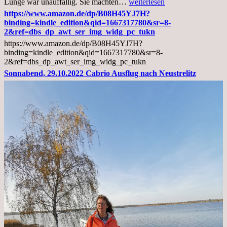
Mittwoch,
Lunge war unauffällig. Sie machten…
weiterlesen
02.11.2022,
https://www.amazon.de/dp/B08H45YJ7H?
Arztgespräch
binding=kindle_edition&qid=1667317780&sr=8-
und
2&ref=dbs_dp_awt_ser_img_widg_pc_tukn
Diagnose
https://www.amazon.de/dp/B08H45YJ7H?
Lebermetastasen
binding=kindle_edition&qid=1667317780&sr=8-
2&ref=dbs_dp_awt_ser_img_widg_pc_tukn
Sonnabend, 29.10.2022 Cabrio Ausflug nach Neustrelitz