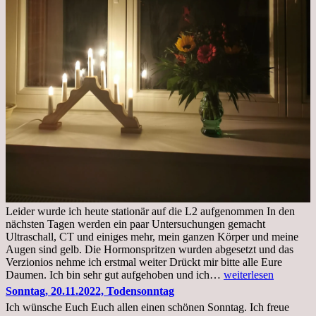
Leider wurde ich heute stationär auf die L2 aufgenommen In den
nächsten Tagen werden ein paar Untersuchungen gemacht
Ultraschall, CT und einiges mehr, mein ganzen Körper und meine
Augen sind gelb. Die Hormonspritzen wurden abgesetzt und das
Verzionios nehme ich erstmal weiter Drückt mir bitte alle Eure
Mittwoch.
Daumen. Ich bin sehr gut aufgehoben und ich…
weiterlesen
23.11.22,Liege
Sonntag, 20.11.2022, Todensonntag
im
Ich wünsche Euch Euch allen einen schönen Sonntag. Ich freue
Krankenhaus