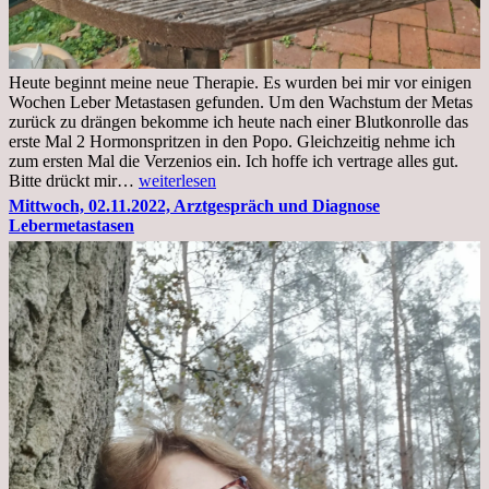
Heute beginnt meine neue Therapie. Es wurden bei mir vor einigen
Wochen Leber Metastasen gefunden. Um den Wachstum der Metas
zurück zu drängen bekomme ich heute nach einer Blutkonrolle das
erste Mal 2 Hormonspritzen in den Popo. Gleichzeitig nehme ich
zum ersten Mal die Verzenios ein. Ich hoffe ich vertrage alles gut.
Mittwoch,
Bitte drückt mir…
weiterlesen
09.11.2022
Mittwoch, 02.11.2022, Arztgespräch und Diagnose
Lebermetastasen