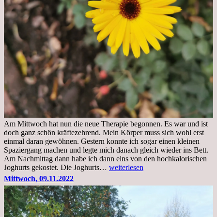
Am Mittwoch hat nun die neue Therapie begonnen. Es war und ist
doch ganz schön kräftezehrend. Mein Körper muss sich wohl erst
einmal daran gewöhnen. Gestern konnte ich sogar einen kleinen
Spaziergang machen und legte mich danach gleich wieder ins Bett.
Am Nachmittag dann habe ich dann eins von den hochkalorischen
Freitag,
Joghurts gekostet. Die Joghurts…
weiterlesen
11.11.2022,
Mittwoch, 09.11.2022
Therapie
Beginn
gut
überstanden