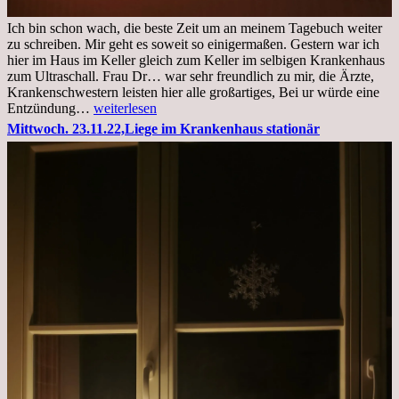
Ich bin schon wach, die beste Zeit um an meinem Tagebuch weiter
zu schreiben. Mir geht es soweit so einigermaßen. Gestern war ich
hier im Haus im Keller gleich zum Keller im selbigen Krankenhaus
zum Ultraschall. Frau Dr… war sehr freundlich zu mir, die Ärzte,
Krankenschwestern leisten hier alle großartiges, Bei ur würde eine
Freitag,
Entzündung…
weiterlesen
25.11.2022
Mittwoch. 23.11.22,Liege im Krankenhaus stationär
Kleines
Update
aus
dem
Krankenhaus