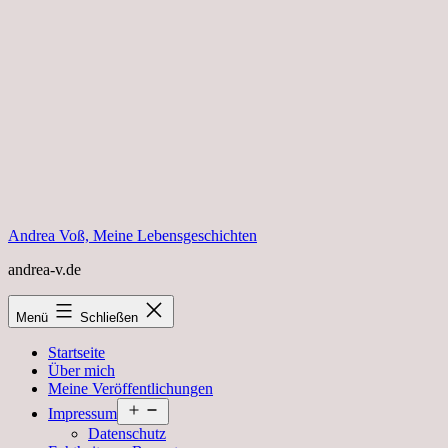
Zum
Inhalt
springen
Andrea Voß, Meine Lebensgeschichten
andrea-v.de
Menü
Schließen
Startseite
Über mich
Meine Veröffentlichungen
Menü
Impressum
öffnen
Datenschutz