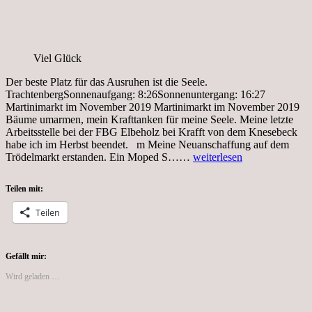
Viel Glück
Der beste Platz für das Ausruhen ist die Seele.
TrachtenbergSonnenaufgang: 8:26Sonnenuntergang: 16:27
Martinimarkt im November 2019 Martinimarkt im November 2019
Bäume umarmen, mein Krafttanken für meine Seele. Meine letzte
Arbeitsstelle bei der FBG Elbeholz bei Krafft von dem Knesebeck
habe ich im Herbst beendet. m Meine Neuanschaffung auf dem
Mein
Trödelmarkt erstanden. Ein Moped S……
weiterlesen
persönlicher
Jahresrückblick
Teilen mit:
2019
in
Teilen
Bildern
Teil
5
Gefällt mir:
Wird geladen …