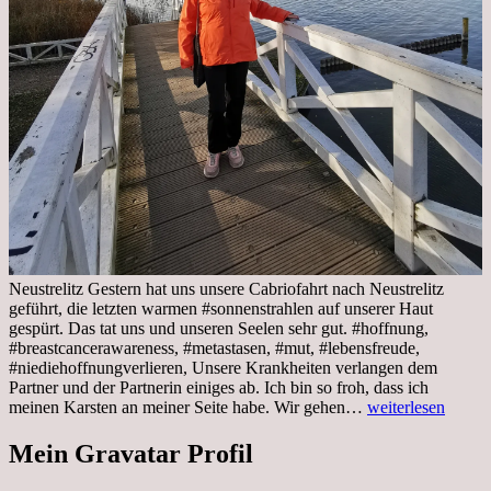
Neustrelitz Gestern hat uns unsere Cabriofahrt nach Neustrelitz
geführt, die letzten warmen #sonnenstrahlen auf unserer Haut
gespürt. Das tat uns und unseren Seelen sehr gut. #hoffnung,
#breastcancerawareness, #metastasen, #mut, #lebensfreude,
#niediehoffnungverlieren, Unsere Krankheiten verlangen dem
Partner und der Partnerin einiges ab. Ich bin so froh, dass ich
Sonnabend,
meinen Karsten an meiner Seite habe. Wir gehen…
weiterlesen
29.10.2022
Cabrio
Mein Gravatar Profil
Ausflug
nach