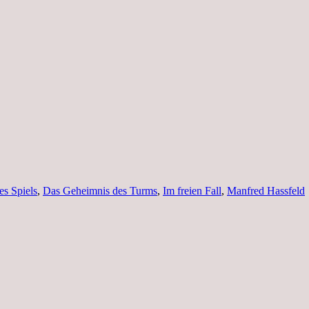
s Spiels
,
Das Geheimnis des Turms
,
Im freien Fall
,
Manfred Hassfeld