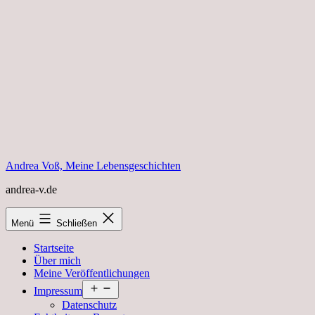
Zum
Inhalt
springen
Andrea Voß, Meine Lebensgeschichten
andrea-v.de
Menü
Schließen
Startseite
Über mich
Meine Veröffentlichungen
Menü
Impressum
öffnen
Datenschutz