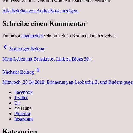
Ich heisse Andrea Voß und wohne im Zietendorf Wustrau.
Alle Beiträge von AndreaVoss anzeigen.
Schreibe einen Kommentar
Du musst
angemeldet
sein, um einen Kommentar abzugeben.
Beitragsnavigation
Vorheriger Beitrag
Mein Leben mit Brustkrebs, Link zu Blogs 50+
Nächster Beitrag
Mittwoch, 25.04.2018, Erinnerung an Leokardia Z. und Rudern gege
Facebook
Twitter
G+
YouTube
Pinterest
Instagram
Kategorien