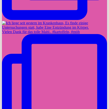
Vielen Dank für das tolle Mahl.. #kartoffeln, #möh