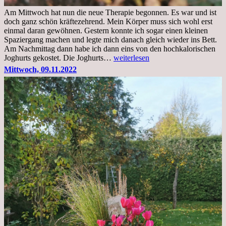
Am Mittwoch hat nun die neue Therapie begonnen. Es war und ist
doch ganz schön kräftezehrend. Mein Körper muss sich wohl erst
einmal daran gewöhnen. Gestern konnte ich sogar einen kleinen
Spaziergang machen und legte mich danach gleich wieder ins Bett.
Am Nachmittag dann habe ich dann eins von den hochkalorischen
Freitag,
Joghurts gekostet. Die Joghurts…
weiterlesen
11.11.2022,
Mittwoch, 09.11.2022
Therapie
Beginn
gut
überstanden