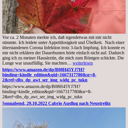
Vor ca. 2 Monaten merkte ich, daß irgendetwas mit mir nicht
stimmte. Ich leidete unter Appetitlosigkeit und Übelkeit. Nach einer
überstandenen Corona Infektion trotz 3-fach Impfung. Ich konnte es
mir nicht erklären der Dauerhusten hörte einfach nicht auf. Dadurch
ging ich zu meiner Hausärztin, die mich zum Röntgen schickte. Die
Mittwoch,
Lunge war unauffällig. Sie machten…
weiterlesen
02.11.2022,
https://www.amazon.de/dp/B08H45YJ7H?
Arztgespräch
binding=kindle_edition&qid=1667317780&sr=8-
und
2&ref=dbs_dp_awt_ser_img_widg_pc_tukn
Diagnose
https://www.amazon.de/dp/B08H45YJ7H?
Lebermetastasen
binding=kindle_edition&qid=1667317780&sr=8-
2&ref=dbs_dp_awt_ser_img_widg_pc_tukn
Sonnabend, 29.10.2022 Cabrio Ausflug nach Neustrelitz