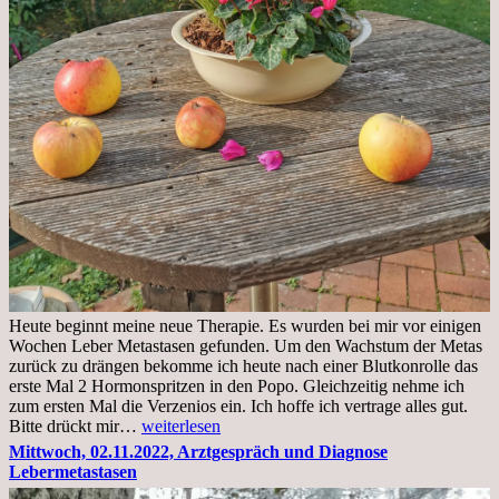
Heute beginnt meine neue Therapie. Es wurden bei mir vor einigen
Wochen Leber Metastasen gefunden. Um den Wachstum der Metas
zurück zu drängen bekomme ich heute nach einer Blutkonrolle das
erste Mal 2 Hormonspritzen in den Popo. Gleichzeitig nehme ich
zum ersten Mal die Verzenios ein. Ich hoffe ich vertrage alles gut.
Mittwoch,
Bitte drückt mir…
weiterlesen
09.11.2022
Mittwoch, 02.11.2022, Arztgespräch und Diagnose
Lebermetastasen