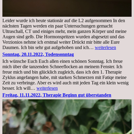
Leider wurde ich heute stationär auf die L2 aufgenommen In den
nächsten Tagen werden ein paar Untersuchungen gemacht
Ultraschall, CT und einiges mehr, mein ganzen Körper und meine
Augen sind gelb. Die Hormonspritzen wurden abgesetzt und das
Verzionios nehme ich erstmal weiter Drückt mir bitte alle Eure
Mittwoch.
Daumen. Ich bin sehr gut aufgehoben und ich…
weiterlesen
23.11.22,Liege
Sonntag, 20.11.2022, Todensonntag
im
Ich wünsche Euch Euch allen einen schönen Sonntag. Ich freue
Krankenhaus
mich über die tanzenden Schneeflocken an meinem Fenster. Ich
stationär
freue mich und bin glücklich zugleich, dass ich den 1. Therapie
Zyklus angefangen habe, mit starken Schmerzen mit Fatiqe meine
Zeit zu verbringe. Aber es wird auch mit jeden Tag ein klein wenig
Sonntag,
besser. Ich will…
weiterlesen
20.11.2022,
Freitag, 11.11.2022, Therapie Beginn gut überstanden
Todensonntag