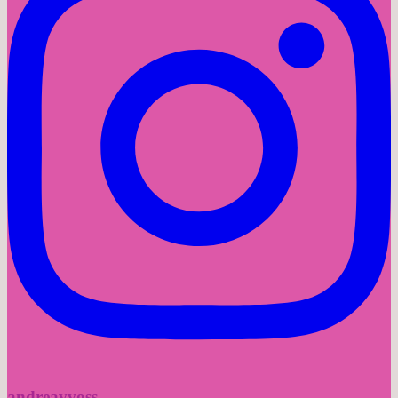
andreavvoss