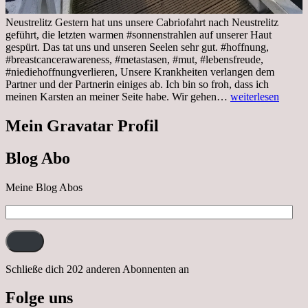
Neustrelitz Gestern hat uns unsere Cabriofahrt nach Neustrelitz
geführt, die letzten warmen #sonnenstrahlen auf unserer Haut
gespürt. Das tat uns und unseren Seelen sehr gut. #hoffnung,
#breastcancerawareness, #metastasen, #mut, #lebensfreude,
#niediehoffnungverlieren, Unsere Krankheiten verlangen dem
Partner und der Partnerin einiges ab. Ich bin so froh, dass ich
Sonnabend,
meinen Karsten an meiner Seite habe. Wir gehen…
weiterlesen
29.10.2022
Cabrio
Mein Gravatar Profil
Ausflug
nach
Blog Abo
Neustrelitz
Meine Blog Abos
E-
Mail-
Adresse:
Schließe dich 202 anderen Abonnenten an
Folge uns