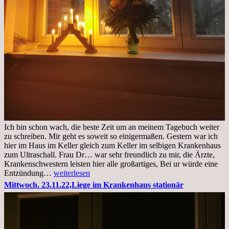
Ich bin schon wach, die beste Zeit um an meinem Tagebuch weiter
zu schreiben. Mir geht es soweit so einigermaßen. Gestern war ich
hier im Haus im Keller gleich zum Keller im selbigen Krankenhaus
zum Ultraschall. Frau Dr… war sehr freundlich zu mir, die Ärzte,
Krankenschwestern leisten hier alle großartiges, Bei ur würde eine
Freitag,
Entzündung…
weiterlesen
25.11.2022
Mittwoch. 23.11.22,Liege im Krankenhaus stationär
Kleines
Update
aus
dem
Krankenhaus