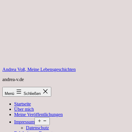
Zum
Inhalt
springen
Andrea Voß, Meine Lebensgeschichten
andrea-v.de
Menü
Schließen
Startseite
Über mich
Meine Veröffentlichungen
Menü
Impressum
öffnen
Datenschutz