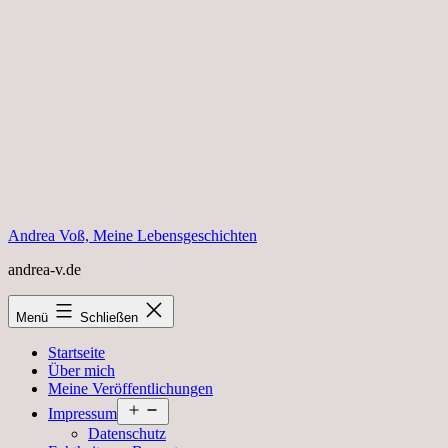
Zum
Inhalt
springen
Andrea Voß, Meine Lebensgeschichten
andrea-v.de
Menü
Schließen
Startseite
Über mich
Meine Veröffentlichungen
Menü
Impressum
öffnen
Datenschutz