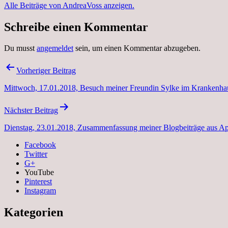
Alle Beiträge von AndreaVoss anzeigen.
Schreibe einen Kommentar
Du musst
angemeldet
sein, um einen Kommentar abzugeben.
Beitragsnavigation
Vorheriger Beitrag
Mittwoch, 17.01.2018, Besuch meiner Freundin Sylke im Krankenhaus
Nächster Beitrag
Dienstag, 23.01.2018, Zusammenfassung meiner Blogbeiträge aus Ap
Facebook
Twitter
G+
YouTube
Pinterest
Instagram
Kategorien