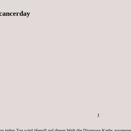
dcancerday
J
enn jeden Tag wird überall auf dieser Welt die Diagnose Krebs ausge