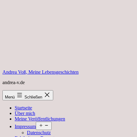
Zum
Inhalt
springen
Andrea Voß, Meine Lebensgeschichten
andrea-v.de
Menü
Schließen
Startseite
Über mich
Meine Veröffentlichungen
Menü
Impressum
öffnen
Datenschutz