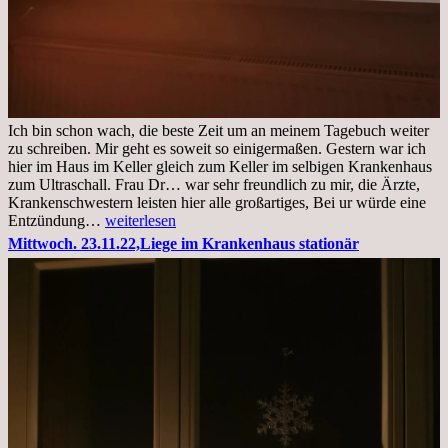
Ich bin schon wach, die beste Zeit um an meinem Tagebuch weiter
zu schreiben. Mir geht es soweit so einigermaßen. Gestern war ich
hier im Haus im Keller gleich zum Keller im selbigen Krankenhaus
zum Ultraschall. Frau Dr… war sehr freundlich zu mir, die Ärzte,
Krankenschwestern leisten hier alle großartiges, Bei ur würde eine
Freitag,
Entzündung…
weiterlesen
25.11.2022
Mittwoch. 23.11.22,Liege im Krankenhaus stationär
Kleines
Update
aus
dem
Krankenhaus