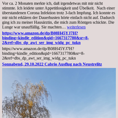
Vor ca. 2 Monaten merkte ich, daß irgendetwas mit mir nicht
stimmte. Ich leidete unter Appetitlosigkeit und Übelkeit. Nach einer
überstandenen Corona Infektion trotz 3-fach Impfung. Ich konnte es
mir nicht erklären der Dauerhusten hörte einfach nicht auf. Dadurch
ging ich zu meiner Hausärztin, die mich zum Röntgen schickte. Die
Mittwoch,
Lunge war unauffällig. Sie machten…
weiterlesen
02.11.2022,
https://www.amazon.de/dp/B08H45YJ7H?
Arztgespräch
binding=kindle_edition&qid=1667317780&sr=8-
und
2&ref=dbs_dp_awt_ser_img_widg_pc_tukn
Diagnose
https://www.amazon.de/dp/B08H45YJ7H?
Lebermetastasen
binding=kindle_edition&qid=1667317780&sr=8-
2&ref=dbs_dp_awt_ser_img_widg_pc_tukn
Sonnabend, 29.10.2022 Cabrio Ausflug nach Neustrelitz