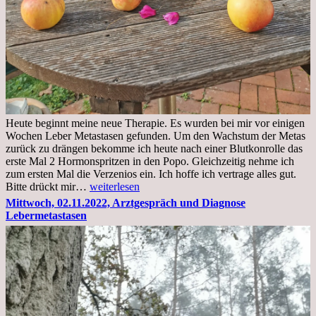
Heute beginnt meine neue Therapie. Es wurden bei mir vor einigen
Wochen Leber Metastasen gefunden. Um den Wachstum der Metas
zurück zu drängen bekomme ich heute nach einer Blutkonrolle das
erste Mal 2 Hormonspritzen in den Popo. Gleichzeitig nehme ich
zum ersten Mal die Verzenios ein. Ich hoffe ich vertrage alles gut.
Mittwoch,
Bitte drückt mir…
weiterlesen
09.11.2022
Mittwoch, 02.11.2022, Arztgespräch und Diagnose
Lebermetastasen