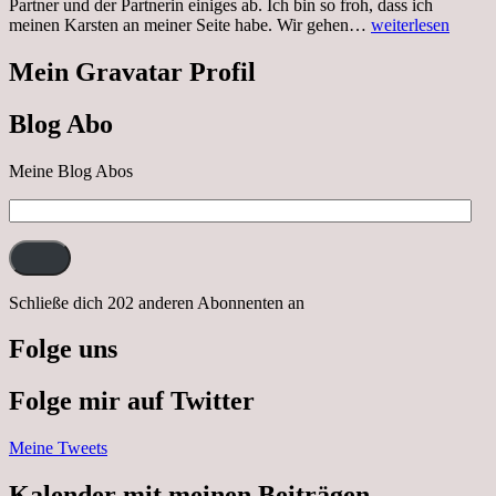
Partner und der Partnerin einiges ab. Ich bin so froh, dass ich
Sonnabend,
meinen Karsten an meiner Seite habe. Wir gehen…
weiterlesen
29.10.2022
Cabrio
Mein Gravatar Profil
Ausflug
nach
Blog Abo
Neustrelitz
Meine Blog Abos
E-
Mail-
Adresse:
Schließe dich 202 anderen Abonnenten an
Folge uns
Folge mir auf Twitter
Meine Tweets
Kalender mit meinen Beiträgen