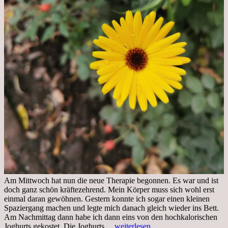
Am Mittwoch hat nun die neue Therapie begonnen. Es war und ist
doch ganz schön kräftezehrend. Mein Körper muss sich wohl erst
einmal daran gewöhnen. Gestern konnte ich sogar einen kleinen
Spaziergang machen und legte mich danach gleich wieder ins Bett.
Am Nachmittag dann habe ich dann eins von den hochkalorischen
Freitag,
Joghurts gekostet. Die Joghurts…
weiterlesen