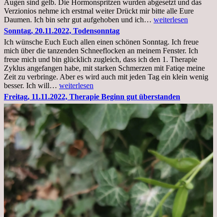
Augen sind gelb. Die Hormonspritzen wurden abgesetzt und das
Verzionios nehme ich erstmal weiter Drückt mir bitte alle Eure
Mittwoch.
Daumen. Ich bin sehr gut aufgehoben und ich…
weiterlesen
23.11.22,Liege
Sonntag, 20.11.2022, Todensonntag
im
Ich wünsche Euch Euch allen einen schönen Sonntag. Ich freue
Krankenhaus
mich über die tanzenden Schneeflocken an meinem Fenster. Ich
stationär
freue mich und bin glücklich zugleich, dass ich den 1. Therapie
Zyklus angefangen habe, mit starken Schmerzen mit Fatiqe meine
Zeit zu verbringe. Aber es wird auch mit jeden Tag ein klein wenig
Sonntag,
besser. Ich will…
weiterlesen
20.11.2022,
Freitag, 11.11.2022, Therapie Beginn gut überstanden
Todensonntag