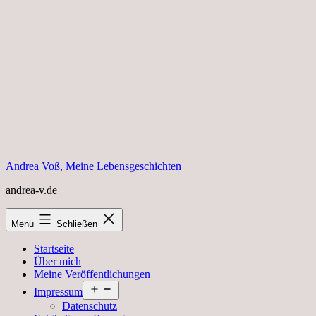
Zum
Inhalt
springen
Andrea Voß, Meine Lebensgeschichten
andrea-v.de
Menü
Schließen
Startseite
Über mich
Meine Veröffentlichungen
Menü
Impressum
öffnen
Datenschutz