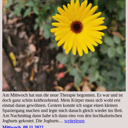
Am Mittwoch hat nun die neue Therapie begonnen. Es war und ist
doch ganz schön kräftezehrend. Mein Körper muss sich wohl erst
einmal daran gewöhnen. Gestern konnte ich sogar einen kleinen
Spaziergang machen und legte mich danach gleich wieder ins Bett.
Am Nachmittag dann habe ich dann eins von den hochkalorischen
Freitag,
Joghurts gekostet. Die Joghurts…
weiterlesen
11.11.2022,
Mittwoch, 09.11.2022