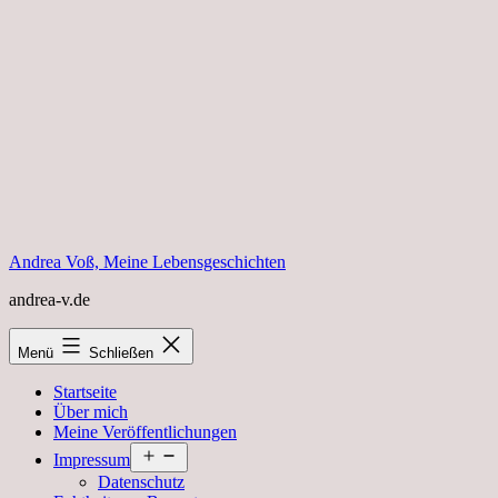
Zum
Inhalt
springen
Andrea Voß, Meine Lebensgeschichten
andrea-v.de
Menü
Schließen
Startseite
Über mich
Meine Veröffentlichungen
Menü
Impressum
öffnen
Datenschutz