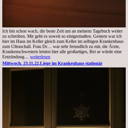
Ich bin schon wach, die beste Zeit um an meinem Tagebuch weiter
zu schreiben. Mir geht es soweit so einigermaßen. Gestern war ich
hier im Haus im Keller gleich zum Keller im selbigen Krankenhaus
zum Ultraschall. Frau Dr… war sehr freundlich zu mir, die Ärzte,
Krankenschwestern leisten hier alle großartiges, Bei ur würde eine
Freitag,
Entzündung…
weiterlesen
25.11.2022
Mittwoch. 23.11.22,Liege im Krankenhaus stationär
Kleines
Update
aus
dem
Krankenhaus