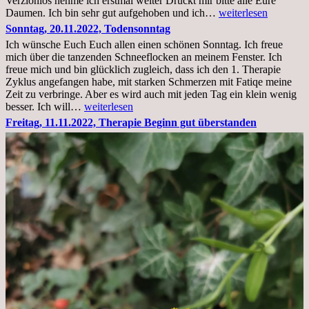
Verzionios nehme ich erstmal weiter Drückt mir bitte alle Eure
Mittwoch.
Daumen. Ich bin sehr gut aufgehoben und ich…
weiterlesen
23.11.22,Liege
Sonntag, 20.11.2022, Todensonntag
im
Ich wünsche Euch Euch allen einen schönen Sonntag. Ich freue
Krankenhaus
mich über die tanzenden Schneeflocken an meinem Fenster. Ich
stationär
freue mich und bin glücklich zugleich, dass ich den 1. Therapie
Zyklus angefangen habe, mit starken Schmerzen mit Fatiqe meine
Zeit zu verbringe. Aber es wird auch mit jeden Tag ein klein wenig
Sonntag,
besser. Ich will…
weiterlesen
20.11.2022,
Freitag, 11.11.2022, Therapie Beginn gut überstanden
Todensonntag