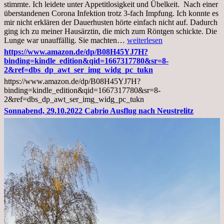
stimmte. Ich leidete unter Appetitlosigkeit und Übelkeit. Nach einer
überstandenen Corona Infektion trotz 3-fach Impfung. Ich konnte es
mir nicht erklären der Dauerhusten hörte einfach nicht auf. Dadurch
ging ich zu meiner Hausärztin, die mich zum Röntgen schickte. Die
Mittwoch,
Lunge war unauffällig. Sie machten…
weiterlesen
02.11.2022,
https://www.amazon.de/dp/B08H45YJ7H?
Arztgespräch
binding=kindle_edition&qid=1667317780&sr=8-
und
2&ref=dbs_dp_awt_ser_img_widg_pc_tukn
Diagnose
https://www.amazon.de/dp/B08H45YJ7H?
Lebermetastasen
binding=kindle_edition&qid=1667317780&sr=8-
2&ref=dbs_dp_awt_ser_img_widg_pc_tukn
Sonnabend, 29.10.2022 Cabrio Ausflug nach Neustrelitz