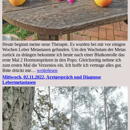
Heute beginnt meine neue Therapie. Es wurden bei mir vor einigen
Wochen Leber Metastasen gefunden. Um den Wachstum der Metas
zurück zu drängen bekomme ich heute nach einer Blutkonrolle das
erste Mal 2 Hormonspritzen in den Popo. Gleichzeitig nehme ich
zum ersten Mal die Verzenios ein. Ich hoffe ich vertrage alles gut.
Mittwoch,
Bitte drückt mir…
weiterlesen
09.11.2022
Mittwoch, 02.11.2022, Arztgespräch und Diagnose
Lebermetastasen