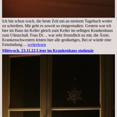
Ich bin schon wach, die beste Zeit um an meinem Tagebuch weiter
zu schreiben. Mir geht es soweit so einigermaßen. Gestern war ich
hier im Haus im Keller gleich zum Keller im selbigen Krankenhaus
zum Ultraschall. Frau Dr… war sehr freundlich zu mir, die Ärzte,
Krankenschwestern leisten hier alle großartiges, Bei ur würde eine
Freitag,
Entzündung…
weiterlesen
25.11.2022
Mittwoch. 23.11.22,Liege im Krankenhaus stationär
Kleines
Update
aus
dem
Krankenhaus