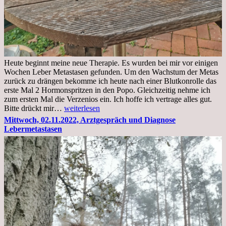
Heute beginnt meine neue Therapie. Es wurden bei mir vor einigen
Wochen Leber Metastasen gefunden. Um den Wachstum der Metas
zurück zu drängen bekomme ich heute nach einer Blutkonrolle das
erste Mal 2 Hormonspritzen in den Popo. Gleichzeitig nehme ich
zum ersten Mal die Verzenios ein. Ich hoffe ich vertrage alles gut.
Mittwoch,
Bitte drückt mir…
weiterlesen
09.11.2022
Mittwoch, 02.11.2022, Arztgespräch und Diagnose
Lebermetastasen