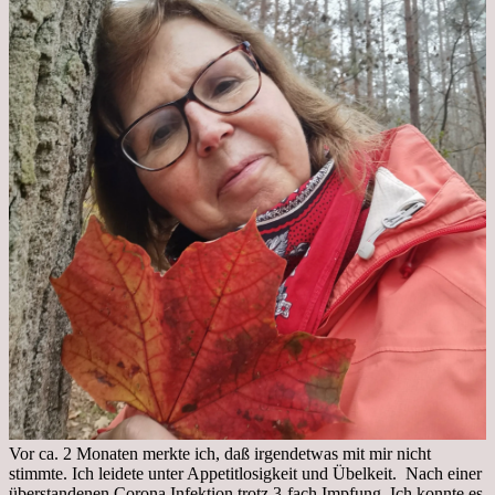
Vor ca. 2 Monaten merkte ich, daß irgendetwas mit mir nicht
stimmte. Ich leidete unter Appetitlosigkeit und Übelkeit. Nach einer
überstandenen Corona Infektion trotz 3-fach Impfung. Ich konnte es