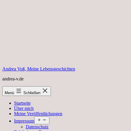
Zum
Inhalt
springen
Andrea Voß, Meine Lebensgeschichten
andrea-v.de
Menü
Schließen
Startseite
Über mich
Meine Veröffentlichungen
Menü
Impressum
öffnen
Datenschutz