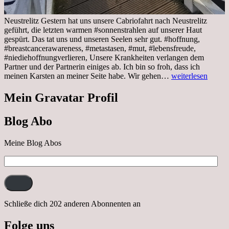
Neustrelitz Gestern hat uns unsere Cabriofahrt nach Neustrelitz
geführt, die letzten warmen #sonnenstrahlen auf unserer Haut
gespürt. Das tat uns und unseren Seelen sehr gut. #hoffnung,
#breastcancerawareness, #metastasen, #mut, #lebensfreude,
#niediehoffnungverlieren, Unsere Krankheiten verlangen dem
Partner und der Partnerin einiges ab. Ich bin so froh, dass ich
Sonnabend,
meinen Karsten an meiner Seite habe. Wir gehen…
weiterlesen
29.10.2022
Cabrio
Mein Gravatar Profil
Ausflug
nach
Blog Abo
Neustrelitz
Meine Blog Abos
E-
Mail-
Adresse:
Schließe dich 202 anderen Abonnenten an
Folge uns