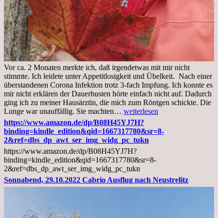
Vor ca. 2 Monaten merkte ich, daß irgendetwas mit mir nicht
stimmte. Ich leidete unter Appetitlosigkeit und Übelkeit. Nach einer
überstandenen Corona Infektion trotz 3-fach Impfung. Ich konnte es
mir nicht erklären der Dauerhusten hörte einfach nicht auf. Dadurch
ging ich zu meiner Hausärztin, die mich zum Röntgen schickte. Die
Mittwoch,
Lunge war unauffällig. Sie machten…
weiterlesen
02.11.2022,
https://www.amazon.de/dp/B08H45YJ7H?
Arztgespräch
binding=kindle_edition&qid=1667317780&sr=8-
und
2&ref=dbs_dp_awt_ser_img_widg_pc_tukn
Diagnose
https://www.amazon.de/dp/B08H45YJ7H?
Lebermetastasen
binding=kindle_edition&qid=1667317780&sr=8-
2&ref=dbs_dp_awt_ser_img_widg_pc_tukn
Sonnabend, 29.10.2022 Cabrio Ausflug nach Neustrelitz