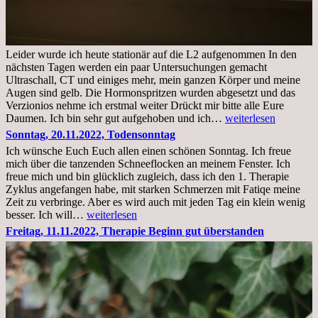
Leider wurde ich heute stationär auf die L2 aufgenommen In den
nächsten Tagen werden ein paar Untersuchungen gemacht
Ultraschall, CT und einiges mehr, mein ganzen Körper und meine
Augen sind gelb. Die Hormonspritzen wurden abgesetzt und das
Verzionios nehme ich erstmal weiter Drückt mir bitte alle Eure
Mittwoch.
Daumen. Ich bin sehr gut aufgehoben und ich…
weiterlesen
23.11.22,Liege
Sonntag, 20.11.2022, Todensonntag
im
Ich wünsche Euch Euch allen einen schönen Sonntag. Ich freue
Krankenhaus
mich über die tanzenden Schneeflocken an meinem Fenster. Ich
stationär
freue mich und bin glücklich zugleich, dass ich den 1. Therapie
Zyklus angefangen habe, mit starken Schmerzen mit Fatiqe meine
Zeit zu verbringe. Aber es wird auch mit jeden Tag ein klein wenig
Sonntag,
besser. Ich will…
weiterlesen
20.11.2022,
Freitag, 11.11.2022, Therapie Beginn gut überstanden
Todensonntag