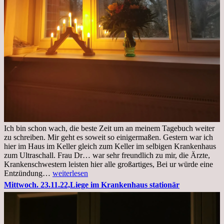
Ich bin schon wach, die beste Zeit um an meinem Tagebuch weiter
zu schreiben. Mir geht es soweit so einigermaßen. Gestern war ich
hier im Haus im Keller gleich zum Keller im selbigen Krankenhaus
zum Ultraschall. Frau Dr… war sehr freundlich zu mir, die Ärzte,
Krankenschwestern leisten hier alle großartiges, Bei ur würde eine
Freitag,
Entzündung…
weiterlesen
25.11.2022
Mittwoch. 23.11.22,Liege im Krankenhaus stationär
Kleines
Update
aus
dem