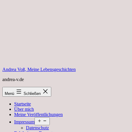
Zum
Inhalt
springen
Andrea Voß, Meine Lebensgeschichten
andrea-v.de
Menü
Schließen
Startseite
Über mich
Meine Veröffentlichungen
Menü
Impressum
öffnen
Datenschutz