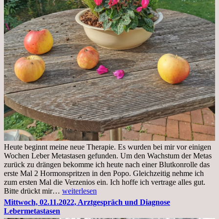
Heute beginnt meine neue Therapie. Es wurden bei mir vor einigen
Wochen Leber Metastasen gefunden. Um den Wachstum der Metas
zurück zu drängen bekomme ich heute nach einer Blutkonrolle das
erste Mal 2 Hormonspritzen in den Popo. Gleichzeitig nehme ich
zum ersten Mal die Verzenios ein. Ich hoffe ich vertrage alles gut.
Mittwoch,
Bitte drückt mir…
weiterlesen
09.11.2022
Mittwoch, 02.11.2022, Arztgespräch und Diagnose
Lebermetastasen