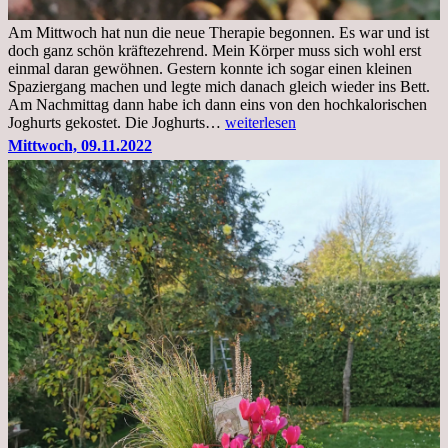
Am Mittwoch hat nun die neue Therapie begonnen. Es war und ist
doch ganz schön kräftezehrend. Mein Körper muss sich wohl erst
einmal daran gewöhnen. Gestern konnte ich sogar einen kleinen
Spaziergang machen und legte mich danach gleich wieder ins Bett.
Am Nachmittag dann habe ich dann eins von den hochkalorischen
Freitag,
Joghurts gekostet. Die Joghurts…
weiterlesen
11.11.2022,
Mittwoch, 09.11.2022
Therapie
Beginn
gut
überstanden